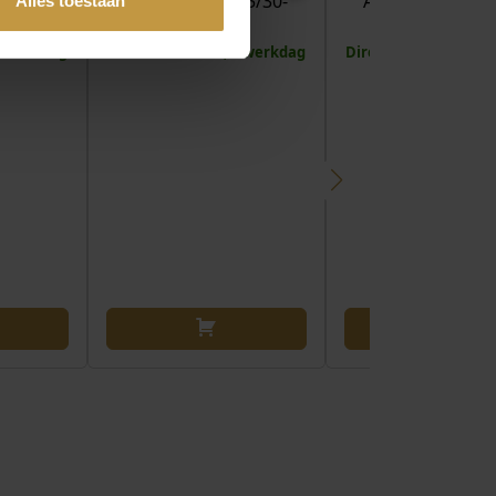
5/30-
ARMBAND 4905/30-
ARMBAND 4639/
Alles toestaan
EN
0316 RED
1016 BEIGE-G
 1 werkdag
Direct leverbaar, 1 werkdag
Direct leverbaar, 1 