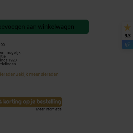
oevoegen aan winkelwagen
9.3
,00
len mogelijk
ntie
sinds 1920
rdelingen
Sieraden
Bekijk meer sieraden