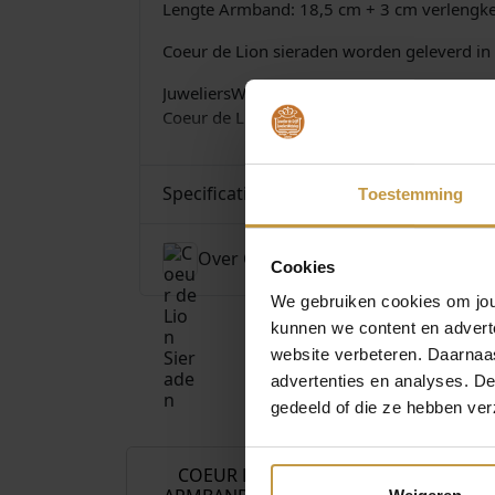
Lengte Armband: 18,5 cm + 3 cm verlengke
Coeur de Lion sieraden worden geleverd in 
JuweliersWebshop.nl is officieel dealer van
Coeur de Lion Sieraden bij Juwelierswebshop
Specificaties
Toestemming
Over Coeur de Lion Sieraden
Cookies
We gebruiken cookies om jouw
kunnen we content en advert
website verbeteren. Daarnaas
advertenties en analyses. D
gedeeld of die ze hebben ver
€
89,00
COEUR DE LION
COEUR D