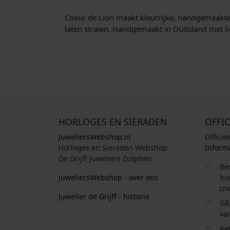
Coeur de Lion maakt kleurrijke, handgemaakte si
laten stralen. Handgemaakt in Duitsland met li
HORLOGES EN SIERADEN
OFFIC
JuweliersWebshop.nl
Officie
Horloges en Sieraden Webshop
Informa
De Grijff Juweliers Zutphen
Be
JuweliersWebshop - over ons
hui
(zi
Juwelier de Grijff - historie
GR
van
Re