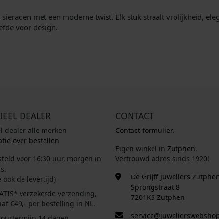
eraden met een moderne twist. Elk stuk straalt vrolijkheid, elegan
efde voor design.
IEEL DEALER
CONTACT
el dealer alle merken
Contact formulier.
tie over bestellen
Eigen winkel in
Zutphen
.
steld voor 16:30 uur, morgen in
Vertrouwd adres sinds 1920!
s.
De Grijff Juweliers Zutphe
e ook de levertijd)
Sprongstraat 8
ATIS* verzekerde verzending,
7201KS Zutphen
af €49,- per bestelling in NL.
service@juwelierswebshop
tourtermijn 14 dagen.