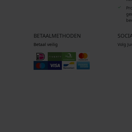
Pro
ge
be
BETAALMETHODEN
SOCI
Betaal veilig
Volg J