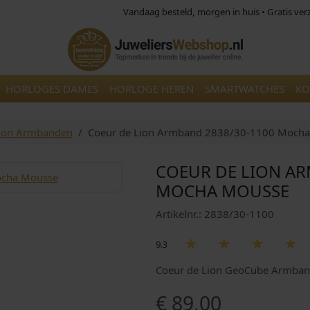
Vandaag besteld, morgen in huis • Gratis ve
HORLOGES DAMES
HORLOGE HEREN
SMARTWATCHES
KO
Lion Armbanden
Coeur de Lion Armband 2838/30-1100 Moch
COEUR DE LION AR
MOCHA MOUSSE
Artikelnr.: 2838/30-1100
9.3
Coeur de Lion GeoCube Armban
€
89,00