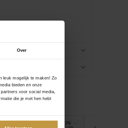
Over
n leuk mogelijk te maken! Zo
media bieden en onze
 partners voor social media,
matie die je met hen hebt
€
119,00
€
119,00
LION
COEUR DE LION
COEUR DE LI