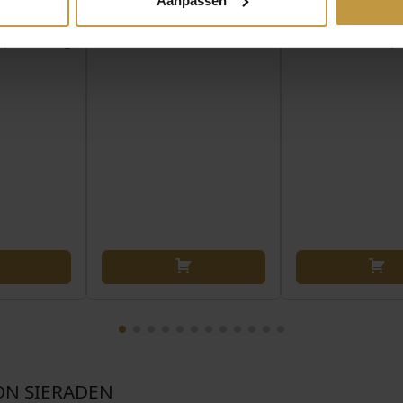
354/30-
ARMBAND 4905/30-
ARMBAND 490
Aanpassen
REEN
0700 BLUE
0500 GRE
r, 1 werkdag
Binnenkort verwacht
Direct leverbaar,
ON SIERADEN