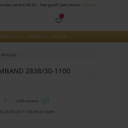
rzenden vanaf € 49,00 – Niet goed? Geld retour!
Contact
Cart
Account
RTING-SALE
CADEAU’S
NIEUW
a Mousse
MBAND 2838/30-1100
1.875 reviews
d 2838/30-1100 Bruin Geel