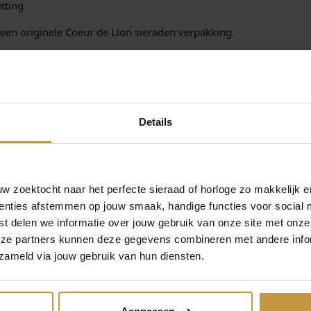
tting
s
s
een originele Coeur de Lion sieraden verpakking.
e
a
 Coeur de Lion sieraden
a
.nl. Gratis verzekerde verzending in NL.
n
t
a
Details
l
 zoektocht naar het perfecte sieraad of horloge zo makkelijk e
enties afstemmen op jouw smaak, handige functies voor social 
t delen we informatie over jouw gebruik van onze site met onze
eze partners kunnen deze gegevens combineren met andere infor
zameld via jouw gebruik van hun diensten.
MEER VAN COEUR DE LION SIERADEN
€
85,00
€
119,00
E LION
COEUR DE LION
COEUR DE 