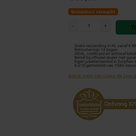
Binnenkort verwacht
C
-
+
T
o
e
u
Gratis verzending in NL vanaf € 49
r
Retourtermijn 14 dagen
iDEAL, creditcard en achteraf beta
d
Bestel bij officieel dealer met gara
Eigen juwelierswinkel in Zutphen 
e
9.3/10 gemiddeld van 1500+ beoo
L
Bekijk meer van Coeur de Lion 
i
o
n
A
r
m
b
a
n