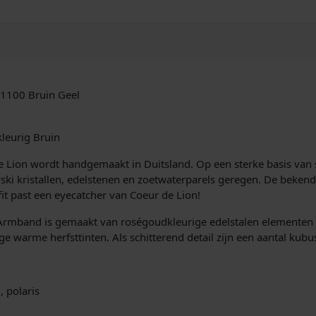
d
2
8
3
8
/
1100 Bruin Geel
3
0
-
leurig Bruin
1
1
 de Lion wordt handgemaakt in Duitsland. Op een sterke basis va
0
vski kristallen, edelstenen en zoetwaterparels geregen. De bekend
0
fit past een eyecatcher van Coeur de Lion!
M
o
mband is gemaakt van roségoudkleurige edelstalen elementen i
c
tige warme herfsttinten. Als schitterend detail zijn een aantal kub
h
a
M
, polaris
o
u