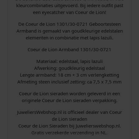
e
kleurcombinaties uitgevoerd. Bij iedere outfit past
r
een eyecatcher van Coeur de Lion!
a
a
De Coeur de Lion 1301/30-0721 Geboortesteen
n
Armband is gemaakt van goudkleurige edelstalen
t
elementen in combinatie met lapis lazuli.
a
l
Coeur de Lion Armband 1301/30-0721
Materiaal: edelstaal, lapis lazuli
Afwerking: goudkleurig edelstaal
Lengte armband: 18 cm + 3 cm verlengketting
Afmeting steen inclusief zetting: ca 7,5 x 7,5 mm
Coeur de Lion sieraden worden geleverd in een
originele Coeur de Lion sieraden verpakking.
JuweliersWebshop.nl is officieel dealer van Coeur
de Lion sieraden
Coeur de Lion Sieraden bij Juwelierswebshop.nl.
Gratis verzekerde verzending in NL.