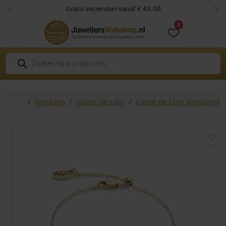
Skip to content
Skip to footer
Gratis verzenden vanaf € 49,00
Vorige
Vol
0
Cart
Account
P
r
o
d
u
c
Home
Sieraden
Coeur de Lion
Coeur de Lion Armbande
t
e
n
z
o
e
k
e
n