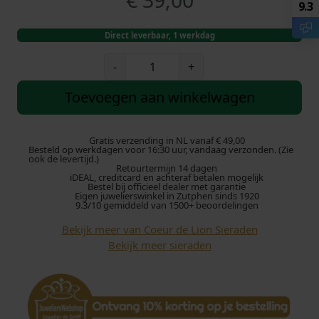
€
39,00
9.3
Direct leverbaar, 1 werkdag
C
-
+
o
e
Toevoegen aan winkelwagen
u
r
d
Gratis verzending in NL vanaf € 49,00
Besteld op werkdagen voor 16:30 uur, vandaag verzonden. (Zie
e
ook de levertijd.)
Retourtermijn 14 dagen
L
iDEAL, creditcard en achteraf betalen mogelijk
i
Bestel bij officieel dealer met garantie
Eigen juwelierswinkel in Zutphen sinds 1920
o
9.3/10 gemiddeld van 1500+ beoordelingen
n
Bekijk meer van Coeur de Lion Sieraden
A
Bekijk meer sieraden
r
m
b
a
n