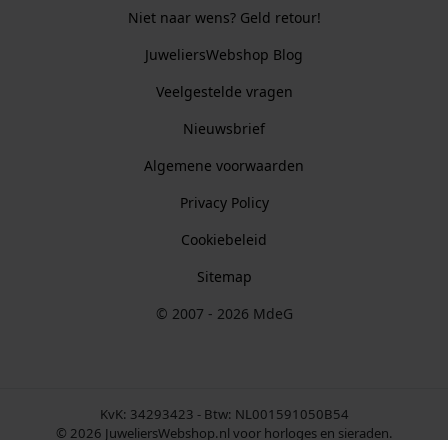
Niet naar wens? Geld retour!
JuweliersWebshop Blog
Veelgestelde vragen
Nieuwsbrief
Algemene voorwaarden
Privacy Policy
Cookiebeleid
Sitemap
© 2007 - 2026 MdeG
KvK: 34293423 - Btw: NL001591050B54
© 2026 JuweliersWebshop.nl voor horloges en sieraden.