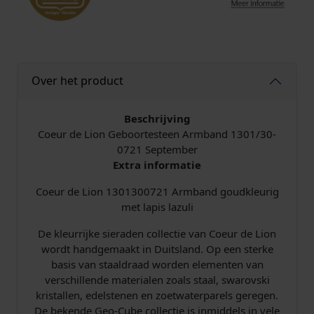
d
1
3
0
1
Over het product
/
3
0
Beschrijving
-
Coeur de Lion Geboortesteen Armband 1301/30-
0
0721 September
7
Extra informatie
2
Coeur de Lion 1301300721 Armband goudkleurig
1
met lapis lazuli
S
e
De kleurrijke sieraden collectie van Coeur de Lion
p
wordt handgemaakt in Duitsland. Op een sterke
t
basis van staaldraad worden elementen van
e
verschillende materialen zoals staal, swarovski
m
kristallen, edelstenen en zoetwaterparels geregen.
b
De bekende Geo-Cube collectie is inmiddels in vele