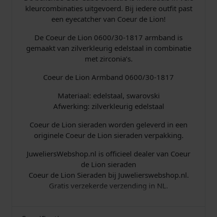
Z
kleurcombinaties uitgevoerd. Bij iedere outfit past
i
een eyecatcher van Coeur de Lion!
l
v
De Coeur de Lion 0600/30-1817 armband is
e
gemaakt van zilverkleurig edelstaal in combinatie
r
met zirconia’s.
k
l
Coeur de Lion Armband 0600/30-1817
e
Materiaal: edelstaal, swarovski
u
Afwerking: zilverkleurig edelstaal
r
i
Coeur de Lion sieraden worden geleverd in een
g
originele Coeur de Lion sieraden verpakking.
a
a
JuweliersWebshop.nl is officieel dealer van Coeur
n
de Lion sieraden
t
Coeur de Lion Sieraden bij Juwelierswebshop.nl.
a
Gratis verzekerde verzending in NL.
l