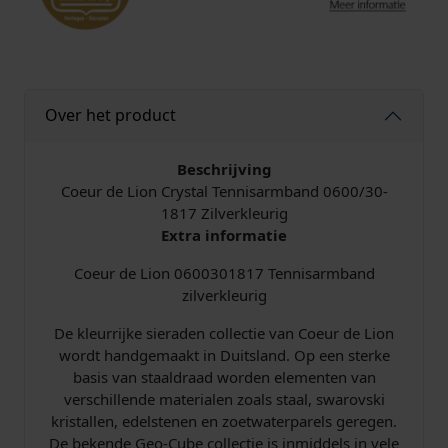
d
0
6
0
0
Over het product
/
3
0
Beschrijving
-
Coeur de Lion Crystal Tennisarmband 0600/30-
1
1817 Zilverkleurig
8
Extra informatie
1
Coeur de Lion 0600301817 Tennisarmband
7
zilverkleurig
C
r
De kleurrijke sieraden collectie van Coeur de Lion
y
wordt handgemaakt in Duitsland. Op een sterke
s
basis van staaldraad worden elementen van
t
verschillende materialen zoals staal, swarovski
a
kristallen, edelstenen en zoetwaterparels geregen.
l
De bekende Geo-Cube collectie is inmiddels in vele