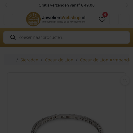
Skip to content
Skip to footer
Gratis verzenden vanaf € 49,00
Vorige
Vol
0
Cart
Account
P
r
o
d
u
c
Home
Sieraden
Coeur de Lion
Coeur de Lion Armbande
t
e
n
z
o
e
k
e
n