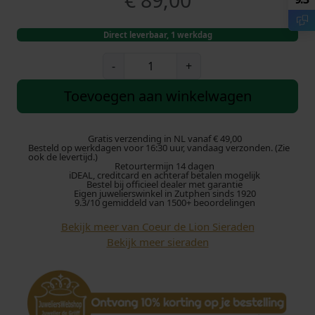
€
89,00
Direct leverbaar, 1 werkdag
C
-
+
o
e
Toevoegen aan winkelwagen
u
r
d
Gratis verzending in NL vanaf € 49,00
Besteld op werkdagen voor 16:30 uur, vandaag verzonden. (Zie
e
ook de levertijd.)
Retourtermijn 14 dagen
L
iDEAL, creditcard en achteraf betalen mogelijk
i
Bestel bij officieel dealer met garantie
Eigen juwelierswinkel in Zutphen sinds 1920
o
9.3/10 gemiddeld van 1500+ beoordelingen
n
Bekijk meer van Coeur de Lion Sieraden
A
Bekijk meer sieraden
r
m
b
a
n