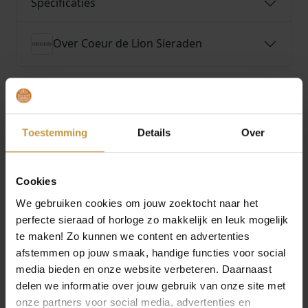
Specificaties
Over Coeur de Lion Sieraden
Toestemming
Details
Over
MEER VAN COEUR DE LION SIERADEN
Cookies
We gebruiken cookies om jouw zoektocht naar het
perfecte sieraad of horloge zo makkelijk en leuk mogelijk
te maken! Zo kunnen we content en advertenties
afstemmen op jouw smaak, handige functies voor social
media bieden en onze website verbeteren. Daarnaast
delen we informatie over jouw gebruik van onze site met
€
85,00
€
119,00
onze partners voor social media, advertenties en