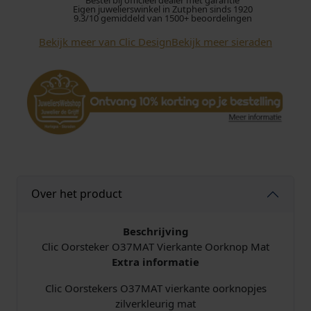
Bestel bij officieel dealer met garantie
Eigen juwelierswinkel in Zutphen sinds 1920
e
9.3/10 gemiddeld van 1500+ beoordelingen
k
Bekijk meer van Clic Design
Bekijk meer sieraden
e
r
O
3
7
M
A
T
M
a
Over het product
t
a
a
Beschrijving
n
Clic Oorsteker O37MAT Vierkante Oorknop Mat
t
Extra informatie
a
Clic Oorstekers O37MAT vierkante oorknopjes
l
zilverkleurig mat