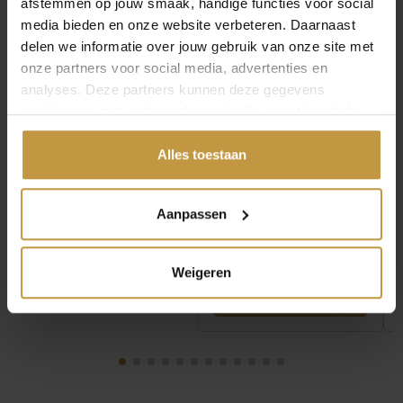
afstemmen op jouw smaak, handige functies voor social
media bieden en onze website verbeteren. Daarnaast
delen we informatie over jouw gebruik van onze site met
onze partners voor social media, advertenties en
analyses. Deze partners kunnen deze gegevens
€
79,00
€
59,00
combineren met andere informatie die je met hen hebt
gedeeld of die ze hebben verzameld via jouw gebruik van
CLIC OORSTEKER O49
CLIC OORSTEKER
hun diensten.
Alles toestaan
OVAAL
O28GR GROEN
Direct leverbaar, 1
Direct leverbaar, 1
werkdag
werkdag
Aanpassen
Weigeren