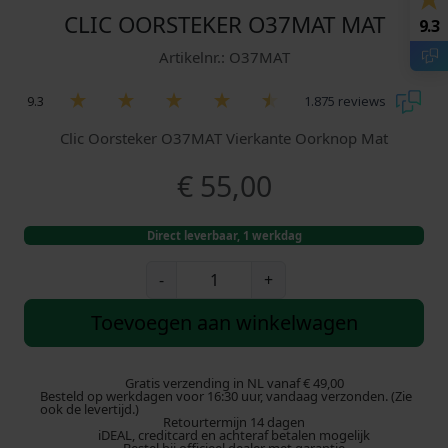
CLIC OORSTEKER O37MAT MAT
9.3
Artikelnr.: O37MAT
9.3
1.875 reviews
Clic Oorsteker O37MAT Vierkante Oorknop Mat
€
55,00
Direct leverbaar, 1 werkdag
C
-
+
l
i
Toevoegen aan winkelwagen
c
O
o
Gratis verzending in NL vanaf € 49,00
Besteld op werkdagen voor 16:30 uur, vandaag verzonden. (Zie
r
ook de levertijd.)
Retourtermijn 14 dagen
s
iDEAL, creditcard en achteraf betalen mogelijk
t