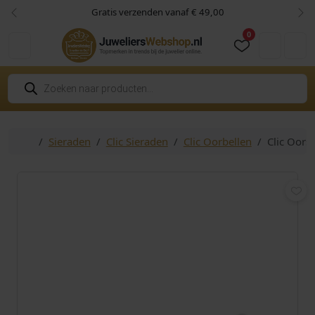
Skip to content
Skip to footer
Gratis verzenden vanaf € 49,00
Vorige
Vol
0
Cart
Account
P
r
o
d
u
c
Home
Sieraden
Clic Sieraden
Clic Oorbellen
Clic Oor
t
e
n
z
o
e
k
e
n