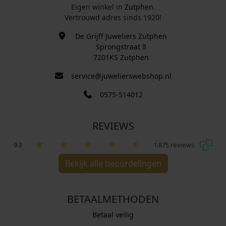
Eigen winkel in
Zutphen
.
Vertrouwd adres sinds 1920!
De Grijff Juweliers Zutphen
Sprongstraat 8
7201KS Zutphen
service@juwelierswebshop.nl
0575-514012
REVIEWS
9.3
1.875 reviews
Bekijk alle beoordelingen
BETAALMETHODEN
Betaal veilig