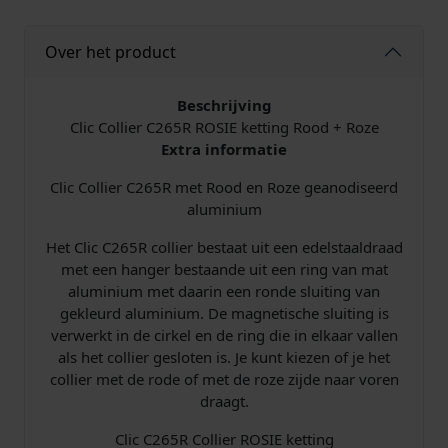
e
i
S
I
l
j
Over het product
E
C
i
s
2
Beschrijving
6
Clic Collier C265R ROSIE ketting Rood + Roze
j
i
5
Extra informatie
R
k
s
k
Clic Collier C265R met Rood en Roze geanodiseerd
e
aluminium
e
:
t
Het Clic C265R collier bestaat uit een edelstaaldraad
t
p
€
met een hanger bestaande uit een ring van mat
i
aluminium met daarin een ronde sluiting van
n
r
gekleurd aluminium. De magnetische sluiting is
g
verwerkt in de cirkel en de ring die in elkaar vallen
r
i
1
als het collier gesloten is. Je kunt kiezen of je het
o
collier met de rode of met de roze zijde naar voren
o
j
1
draagt.
d
s
1
a
Clic C265R Collier ROSIE ketting