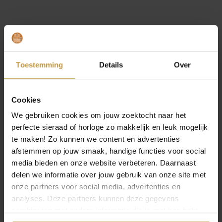
0
0
.
MEER VAN CLIC DESIGN
Toestemming
Details
Over
Cookies
We gebruiken cookies om jouw zoektocht naar het
perfecte sieraad of horloge zo makkelijk en leuk mogelijk
te maken! Zo kunnen we content en advertenties
afstemmen op jouw smaak, handige functies voor social
€
167,00
€
142,00
media bieden en onze website verbeteren. Daarnaast
delen we informatie over jouw gebruik van onze site met
CLIC COLLIER LIV
CLIC COLLIER ROXY
onze partners voor social media, advertenties en
C269BI KETTING
C266 KETTING
analyses. Deze partners kunnen deze gegevens
BICOLOR
Direct leverbaar, 1
combineren met andere informatie die je met hen hebt
Direct leverbaar, 1
werkdag