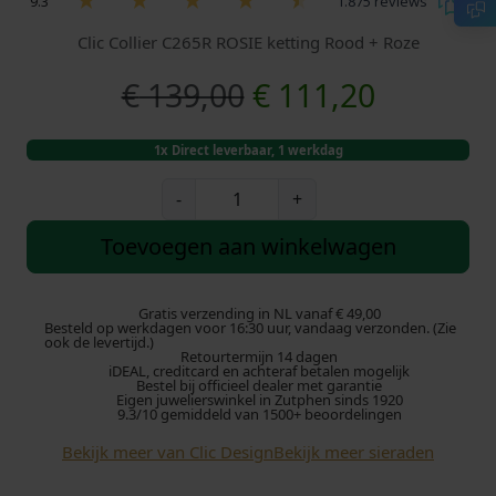
9.3
1.875 reviews
Clic Collier C265R ROSIE ketting Rood + Roze
O
H
€
139,00
€
111,20
o
u
1x Direct leverbaar, 1 werkdag
r
i
C
-
+
l
s
d
i
Toevoegen aan winkelwagen
c
p
i
C
o
Gratis verzending in NL vanaf € 49,00
r
g
Besteld op werkdagen voor 16:30 uur, vandaag verzonden. (Zie
l
ook de levertijd.)
Retourtermijn 14 dagen
l
o
e
iDEAL, creditcard en achteraf betalen mogelijk
i
Bestel bij officieel dealer met garantie
Eigen juwelierswinkel in Zutphen sinds 1920
e
n
p
9.3/10 gemiddeld van 1500+ beoordelingen
r
Bekijk meer van Clic Design
Bekijk meer sieraden
k
r
R
O