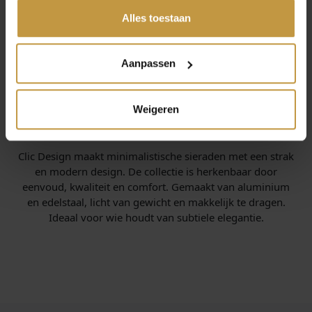
gedeeld of die ze hebben verzameld via jouw gebruik van
werkdag
hun diensten.
Alles toestaan
Aanpassen
Weigeren
INFORMATIE OVER CLIC DESIGN
Clic Design maakt minimalistische sieraden met een strak
en modern design. De collectie is herkenbaar door
eenvoud, kwaliteit en comfort. Gemaakt van aluminium
en edelstaal, licht van gewicht en makkelijk te dragen.
Ideaal voor wie houdt van subtiele elegantie.