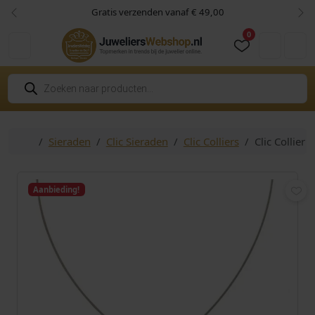
Skip to content
Skip to footer
Gratis verzenden vanaf € 49,00
Vorige
Vol
0
Cart
Account
P
r
o
d
u
c
Home
Sieraden
Clic Sieraden
Clic Colliers
Clic Collier
t
e
n
z
o
Aanbieding!
e
k
e
n