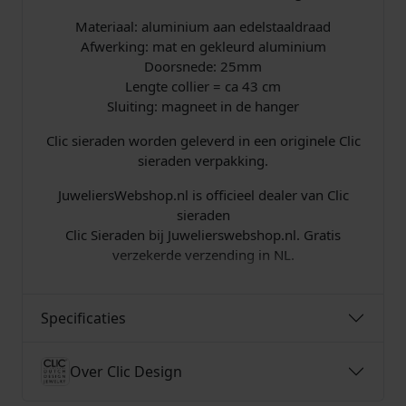
a
w
,
n
Materiaal: aluminium aan edelstaaldraad
t
Afwerking: mat en gekleurd aluminium
a
2
a
Doorsnede: 25mm
l
Lengte collier = ca 43 cm
s
0
Sluiting: magneet in de hanger
:
.
Clic sieraden worden geleverd in een originele Clic
sieraden verpakking.
€
JuweliersWebshop.nl is officieel dealer van Clic
sieraden
Clic Sieraden bij Juwelierswebshop.nl. Gratis
1
verzekerde verzending in NL.
3
Specificaties
9
,
Over Clic Design