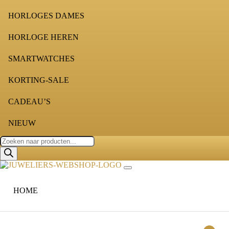
HORLOGES DAMES
HORLOGE HEREN
SMARTWATCHES
KORTING-SALE
CADEAU’S
NIEUW
Producten
zoeken
HOME