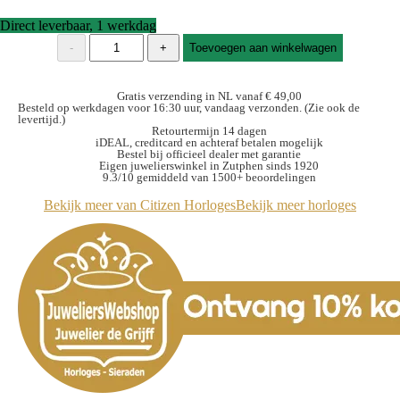
Direct leverbaar, 1 werkdag
Citizen
-
+
Toevoegen aan winkelwagen
Promaster
NY0161-
63LE
Gratis verzending in NL vanaf € 49,00
duikhorloge
Besteld op werkdagen voor 16:30 uur, vandaag verzonden. (Zie ook de
levertijd.)
automatic
Retourtermijn 14 dagen
blauw
iDEAL, creditcard en achteraf betalen mogelijk
aantal
Bestel bij officieel dealer met garantie
Eigen juwelierswinkel in Zutphen sinds 1920
9.3/10 gemiddeld van 1500+ beoordelingen
Bekijk meer van Citizen Horloges
Bekijk meer horloges