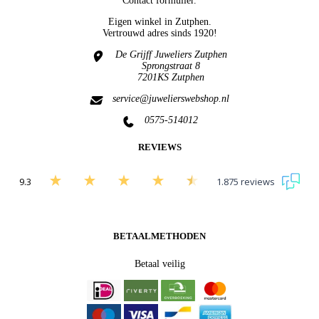
Contact formulier.
Eigen winkel in
Zutphen
.
Vertrouwd adres sinds 1920!
De Grijff Juweliers Zutphen
Sprongstraat 8
7201KS Zutphen
service@juwelierswebshop.nl
0575-514012
REVIEWS
9.3
1.875 reviews
Bekijk alle beoordelingen
BETAALMETHODEN
Betaal veilig