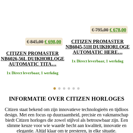
€
795,00
Oorspronke
€
678,00
Hui
prijs
pri
was:
is:
CITIZEN PROMASTER
€
845,00
Oorspronkelijke
€
698,00
Huidige
€ 795,00.
€ 6
NB6045-51H DUIKHORLOGE
prijs
prijs
AUTOMATIC HERE…
was:
is:
CITIZEN PROMASTER
€ 845,00.
€ 698,00.
NB6026-56L DUIKHORLOGE
1x Direct leverbaar, 1 werkdag
AUTOMATIC TITA…
1x Direct leverbaar, 1 werkdag
INFORMATIE OVER CITIZEN HORLOGES
Citizen staat bekend om zijn innovatieve technologieën en tijdloos
design. Met een focus op duurzaamheid, precisie en vakmanschap
biedt Citizen horloges die zowel stijlvol als betrouwbaar zijn. Een
slimme keuze voor wie waarde hecht aan kwaliteit, innovatie en
elegantie. Altijd klaar om te presteren, in elke situatie.