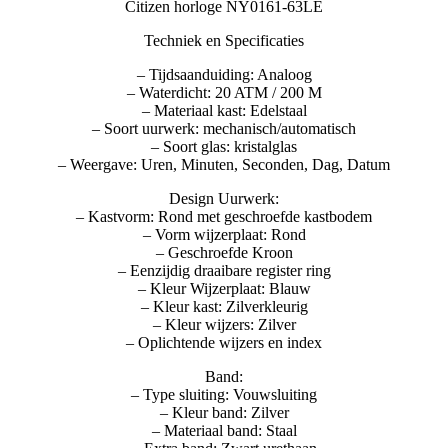
Citizen horloge NY0161-63LE
Techniek en Specificaties
– Tijdsaanduiding: Analoog
– Waterdicht: 20 ATM / 200 M
– Materiaal kast: Edelstaal
– Soort uurwerk: mechanisch/automatisch
– Soort glas: kristalglas
– Weergave: Uren, Minuten, Seconden, Dag, Datum
Design Uurwerk:
– Kastvorm: Rond met geschroefde kastbodem
– Vorm wijzerplaat: Rond
– Geschroefde Kroon
– Eenzijdig draaibare register ring
– Kleur Wijzerplaat: Blauw
– Kleur kast: Zilverkleurig
– Kleur wijzers: Zilver
– Oplichtende wijzers en index
Band:
– Type sluiting: Vouwsluiting
– Kleur band: Zilver
– Materiaal band: Staal