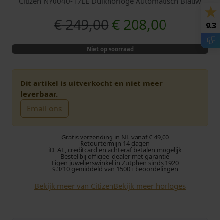
Citizen NY0040-17LE Duikhorloge Automatisch Blauw
O
H
€
249,00
€
208,00
9.3
o
u
Niet op voorraad
r
i
s
d
Dit artikel is uitverkocht en niet meer
leverbaar.
p
i
Email ons
r
g
Gratis verzending in NL vanaf € 49,00
o
e
Retourtermijn 14 dagen
iDEAL, creditcard en achteraf betalen mogelijk
Bestel bij officieel dealer met garantie
Eigen juwelierswinkel in Zutphen sinds 1920
n
p
9.3/10 gemiddeld van 1500+ beoordelingen
k
r
Bekijk meer van Citizen
Bekijk meer horloges
e
i