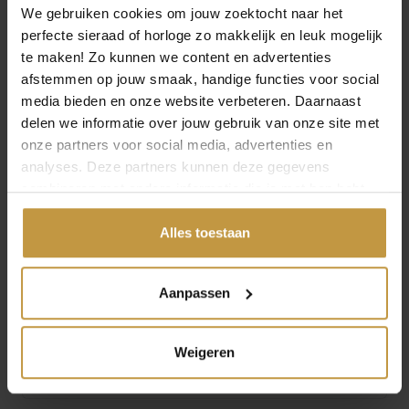
horloges Eco Drive.
We gebruiken cookies om jouw zoektocht naar het
GRATIS Verzekerde verzending in Nederland bij
perfecte sieraad of horloge zo makkelijk en leuk mogelijk
JuweliersWebshop.
te maken! Zo kunnen we content en advertenties
Meest recente reviews
afstemmen op jouw smaak, handige functies voor social
media bieden en onze website verbeteren. Daarnaast
Charle •18 APR. 2024
delen we informatie over jouw gebruik van onze site met
Beoordeling:
onze partners voor social media, advertenties en
[]
analyses. Deze partners kunnen deze gegevens
2 jaar geleden gekocht en wat denk je, na 1 maand
combineren met andere informatie die je met hen hebt
buiten de garantie stopt ie ermee. Automatisch
mechanisme werkt niet meer. Had ik niet verwacht
gedeeld of die ze hebben verzameld via jouw gebruik van
van Citizen. Voor mij geen Citizen meer. Is het geld
hun diensten.
Alles toestaan
niet waard.
Aanpassen
Specificaties
Weigeren
Over Citizen