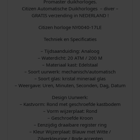
Promaster duikhorloges.
a
0
Citizen Automatische Duikhorloges – diver –
GRATIS verzending in NEDERLAND !
s
0
Citizen horloge NY0040-17LE
:
.
Techniek en Specificaties
€
– Tijdsaanduiding: Analoog
– Waterdicht: 20 ATM / 200 M
– Materiaal kast: Edelstaal
– Soort uurwerk: mechanisch/automatisch
2
– Soort glas: kristal mineraal glas
– Weergave: Uren, Minuten, Seconden, Dag, Datum
4
Design Uurwerk:
9
– Kastvorm: Rond met geschroefde kastbodem
– Vorm wijzerplaat: Rond
,
– Geschroefde Kroon
– Eenzijdig draaibare register ring
0
– Kleur Wijzerplaat: Blauw met Witte /
Zilverkleurige / Rode accenten