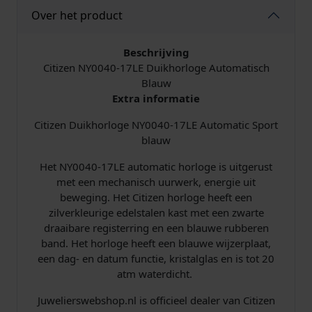
l
j
Over het product
i
s
Beschrijving
j
i
Citizen NY0040-17LE Duikhorloge Automatisch
Blauw
k
s
Extra informatie
Citizen Duikhorloge NY0040-17LE Automatic Sport
e
:
blauw
p
€
Het NY0040-17LE automatic horloge is uitgerust
met een mechanisch uurwerk, energie uit
r
beweging. Het Citizen horloge heeft een
zilverkleurige edelstalen kast met een zwarte
i
2
draaibare registerring en een blauwe rubberen
j
0
band. Het horloge heeft een blauwe wijzerplaat,
een dag- en datum functie, kristalglas en is tot 20
s
8
atm waterdicht.
Juwelierswebshop.nl is officieel dealer van Citizen
w
,