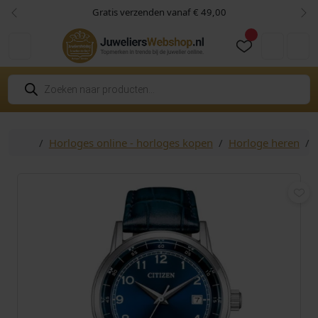
Skip to content
Skip to footer
Gratis verzenden vanaf € 49,00
Vorige
Vol
Cart
Account
P
r
o
d
u
c
Home
Horloges online - horloges kopen
Horloge heren
t
e
n
z
o
e
k
e
n