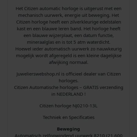
m
Het Citizen automatic horloge is uitgerust met een
a
mechanisch uurwerk, energie uit beweging. Het
t
Citizen horloge heeft een zilverkleurige edelstalen
i
kast en een blauwe leren band. Het horloge heeft
c
een blauwe wijzerplaat, een datum functie,
B
mineraalglas en is tot 5 atm waterdicht.
l
Hoewel ieder automatisch uurwerk zo nauwkeurig
a
mogelijk wordt afgeregeld is een kleine dagelijkse
u
afwijking normaal.
w
L
Juwelierswebshop.nl is officieel dealer van Citizen
e
horloges.
e
Citizen Automatische horloges – GRATIS verzending
r
in NEDERLAND !
a
a
Citizen horloge NJ0210-13L
n
Techniek en Specificaties
t
a
Beweging
l
Automatisch zelfopwindend uurwerk 8210 (21.600