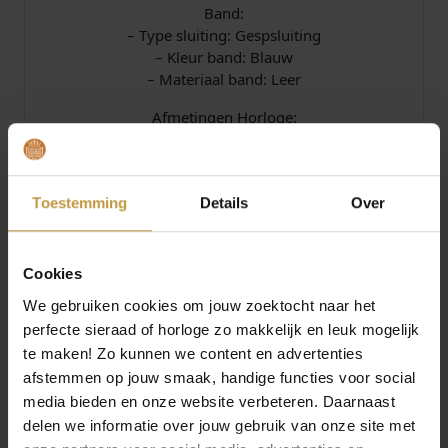
Band:
– Type sluiting: Gespsluiting
– Kleur band: Blauw
– Materiaal band: Leer
Afmetingen Horloge:
– Hoogte: ca. 13 mm
– Diameter: ca. 40 mm
Officiele fabrieksgarantie 2 jaar
Toestemming
Details
Over
Levering met NL-gebruiksaanwijzing!
Compleet met luxe Citizen Watch-Box
Cookies
Citizen NJ0210-13L
We gebruiken cookies om jouw zoektocht naar het
Juwelierswebshop is officieel dealer van Citizen
perfecte sieraad of horloge zo makkelijk en leuk mogelijk
horloges.
te maken! Zo kunnen we content en advertenties
GRATIS Verzekerde verzending in Nederland bij
afstemmen op jouw smaak, handige functies voor social
JuweliersWebshop.
media bieden en onze website verbeteren. Daarnaast
delen we informatie over jouw gebruik van onze site met