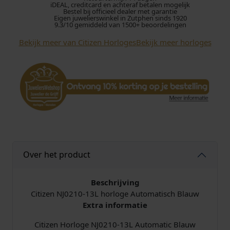
iDEAL, creditcard en achteraf betalen mogelijk
J
Bestel bij officieel dealer met garantie
Eigen juwelierswinkel in Zutphen sinds 1920
0
9.3/10 gemiddeld van 1500+ beoordelingen
2
Bekijk meer van Citizen Horloges
Bekijk meer horloges
1
0
-
1
3
L
h
o
r
l
Over het product
o
g
e
Beschrijving
A
Citizen NJ0210-13L horloge Automatisch Blauw
u
Extra informatie
t
Citizen Horloge NJ0210-13L Automatic Blauw
o