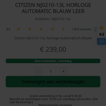
CITIZEN NJ0210-13L HORLOGE
AUTOMATIC BLAUW LEER
Artikelnr.: NJ0210-13L
9.3
1.875 reviews
9.3
Citizen NJ0210-13L horloge Automatisch Blauw
€
239,00
Direct leverbaar, 1 werkdag
C
-
+
i
t
Toevoegen aan winkelwagen
i
z
e
Gratis verzending in NL vanaf € 49,00
Besteld op werkdagen voor 16:30 uur, vandaag verzonden. (Zie
n
ook de levertijd.)
Retourtermijn 14 dagen
N