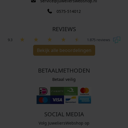
service@juwelierswebshop.nl
0575-514012
REVIEWS
9.3
1.875 reviews
Bekijk alle beoordelingen
BETAALMETHODEN
Betaal veilig
SOCIAL MEDIA
Volg JuweliersWebshop op