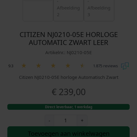
CITIZEN NJ0210-05E HORLOGE
AUTOMATIC ZWART LEER
Artikelnr.: NJ0210-05E
9.3
1.875 reviews
Citizen NJ0210-05E horloge Automatisch Zwart
€
239,00
Direct leverbaar, 1 werkdag
C
-
+
i
t
Toevoegen aan winkelwagen