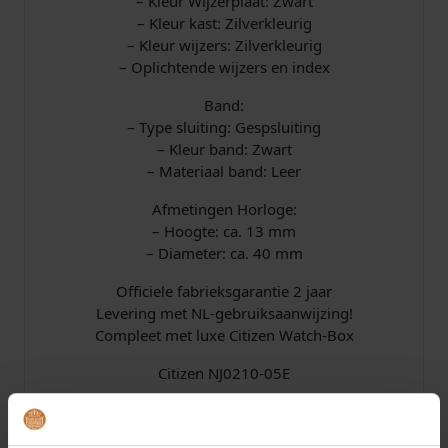
– Kleur Wijzerplaat: Zwart
– Kleur kast: Zilverkleurig
– Kleur wijzers: Zilverkleurig
– Oplichtende wijzers en index
Band:
– Type sluiting: Gespsluiting
– Kleur band: Zwart
– Materiaal band: Leer
Afmetingen Horloge:
– Hoogte: ca. 13 mm
– Diameter: ca. 40 mm
Officiele fabrieksgarantie 2 jaar
Levering met NL-gebruiksaanwijzing!
Compleet met luxe Citizen Watch-Box
Citizen NJ0210-05E
Juwelierswebshop is officieel dealer van Citizen
horloges.