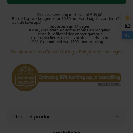
i
z
e
Gratis verzending in NL vanaf € 49,00
Besteld op werkdagen voor 16:30 uur, vandaag verzonden. (Zie
n
ook de levertijd.)
9.3
Retourtermijn 14 dagen
N
iDEAL, creditcard en achteraf betalen mogelijk
J
Bestel bij officieel dealer met garantie
Eigen juwelierswinkel in Zutphen sinds 1920
0
9.3/10 gemiddeld van 1500+ beoordelingen
2
Bekijk meer van Citizen Horloges
Bekijk meer horloges
1
0
-
0
5
E
h
o
r
l
Over het product
o
g
e
Beschrijving