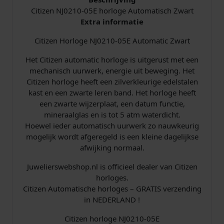
A
Citizen NJ0210-05E horloge Automatisch Zwart
u
Extra informatie
t
Citizen Horloge NJ0210-05E Automatic Zwart
o
m
Het Citizen automatic horloge is uitgerust met een
a
mechanisch uurwerk, energie uit beweging. Het
t
Citizen horloge heeft een zilverkleurige edelstalen
i
kast en een zwarte leren band. Het horloge heeft
c
een zwarte wijzerplaat, een datum functie,
Z
mineraalglas en is tot 5 atm waterdicht.
w
Hoewel ieder automatisch uurwerk zo nauwkeurig
a
mogelijk wordt afgeregeld is een kleine dagelijkse
r
afwijking normaal.
t
L
Juwelierswebshop.nl is officieel dealer van Citizen
e
horloges.
e
Citizen Automatische horloges – GRATIS verzending
r
in NEDERLAND !
a
a
Citizen horloge NJ0210-05E