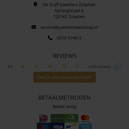
De Grijff Juweliers Zutphen
Sprongstraat 8
7201KS Zutphen
service@juwelierswebshop.nl
0575-514012
REVIEWS
9.3
1.875 reviews
Bekijk alle beoordelingen
BETAALMETHODEN
Betaal veilig