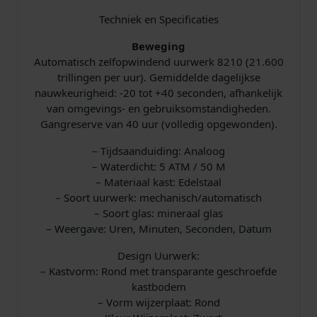
n
Techniek en Specificaties
t
a
Beweging
l
Automatisch zelfopwindend uurwerk 8210 (21.600
trillingen per uur). Gemiddelde dagelijkse
nauwkeurigheid: -20 tot +40 seconden, afhankelijk
van omgevings- en gebruiksomstandigheden.
Gangreserve van 40 uur (volledig opgewonden).
– Tijdsaanduiding: Analoog
– Waterdicht: 5 ATM / 50 M
– Materiaal kast: Edelstaal
– Soort uurwerk: mechanisch/automatisch
– Soort glas: mineraal glas
– Weergave: Uren, Minuten, Seconden, Datum
Design Uurwerk:
– Kastvorm: Rond met transparante geschroefde
kastbodem
– Vorm wijzerplaat: Rond