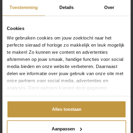
GRATIS Verzekerde verzending in Nederland bij
Toestemming
Details
Over
JuweliersWebshop.
Cookies
Specificaties
We gebruiken cookies om jouw zoektocht naar het
perfecte sieraad of horloge zo makkelijk en leuk mogelijk
Over Citizen Horloges
te maken! Zo kunnen we content en advertenties
afstemmen op jouw smaak, handige functies voor social
media bieden en onze website verbeteren. Daarnaast
delen we informatie over jouw gebruik van onze site met
onze partners voor social media, advertenties en
MEER VAN CITIZEN HORLOGES
analyses. Deze partners kunnen deze gegevens
€
329,00
€
329,00
combineren met andere informatie die je met hen hebt
gedeeld of die ze hebben verzameld via jouw gebruik van
CITIZEN NJ0230-59L
CITIZEN NJ0231-56L
hun diensten.
Alles toestaan
HORLOGE AUTOMATIC
HORLOGE AUTOMATIC
BLAUW TSUYOSA
LICHTBLAUW
SHOR…
TSUYOSA…
Aanpassen
Direct leverbaar, 1
Direct leverbaar, 1