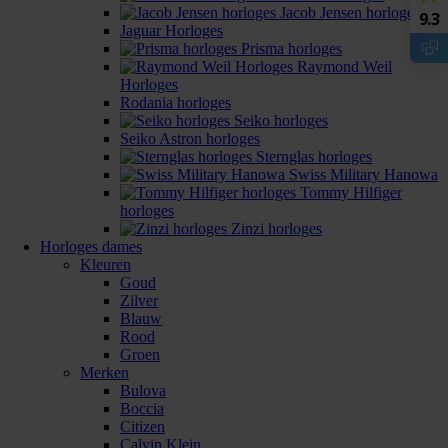
Jacob Jensen horloges
9.3
Jaguar Horloges
Prisma horloges
Raymond Weil
Horloges
Rodania horloges
Seiko horloges
Seiko Astron horloges
Sternglas horloges
Swiss Military Hanowa
Tommy Hilfiger
horloges
Zinzi horloges
Horloges dames
Kleuren
Goud
Zilver
Blauw
Rood
Groen
Merken
Bulova
Boccia
Citizen
Calvin Klein