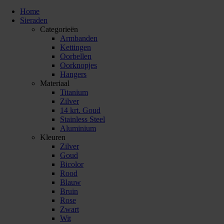
Home
Sieraden
Categorieën
Armbanden
Kettingen
Oorbellen
Oorknopjes
Hangers
Materiaal
Titanium
Zilver
14 krt. Goud
Stainless Steel
Aluminium
Kleuren
Zilver
Goud
Bicolor
Rood
Blauw
Bruin
Rose
Zwart
Wit