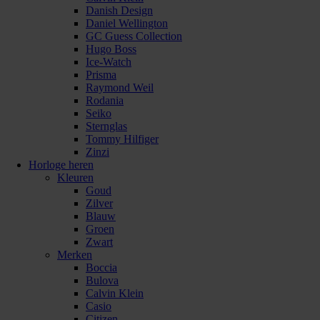
Danish Design
Daniel Wellington
GC Guess Collection
Hugo Boss
Ice-Watch
Prisma
Raymond Weil
Rodania
Seiko
Sternglas
Tommy Hilfiger
Zinzi
Horloge heren
Kleuren
Goud
Zilver
Blauw
Groen
Zwart
Merken
Boccia
Bulova
Calvin Klein
Casio
Citizen