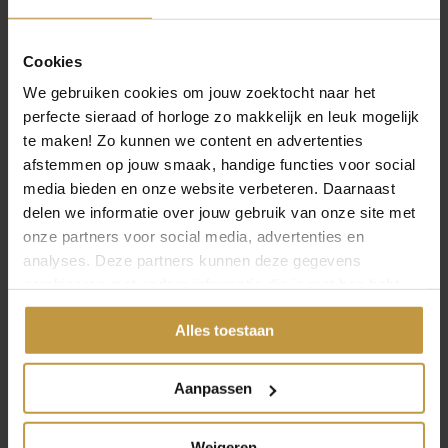
Raymond Weil
Rodania
Seiko
Sternglas
Cookies
Swiss Military Hanowa
We gebruiken cookies om jouw zoektocht naar het
Tommy Hilfiger
Smartwatches
›
perfecte sieraad of horloge zo makkelijk en leuk mogelijk
Bluetooth horloges Smart
te maken! Zo kunnen we content en advertenties
Smartwatch Garmin
afstemmen op jouw smaak, handige functies voor social
Smartwatch OPS!
Korting-Sale
›
media bieden en onze website verbeteren. Daarnaast
Sieraden Sale
›
delen we informatie over jouw gebruik van onze site met
Gemini SALE
onze partners voor social media, advertenties en
Dacaya SALE
Danish Design SALE
analyses. Deze partners kunnen deze gegevens
Joy de la Luz SALE
combineren met andere informatie die je met hen hebt
Kameleon SALE
gedeeld of die ze hebben verzameld via jouw gebruik van
Les Georgettes SALE
Mya Bay SALE
Alles toestaan
hun diensten.
OHM Beads SALE
Quoins SALE
Take What You Need by Mi Moneda SALE
Aanpassen
Thomas Sabo SALE
Horloges Sale
›
Claude Bernard horloges SALE
Weigeren