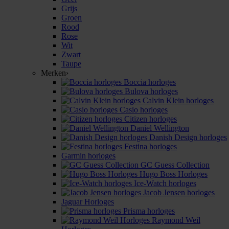
Grijs
Groen
Rood
Rose
Wit
Zwart
Taupe
Merken
›
Boccia horloges
Bulova horloges
Calvin Klein horloges
Casio horloges
Citizen horloges
Daniel Wellington
Danish Design horloges
Festina horloges
Garmin horloges
GC Guess Collection
Hugo Boss Horloges
Ice-Watch horloges
Jacob Jensen horloges
Jaguar Horloges
Prisma horloges
Raymond Weil