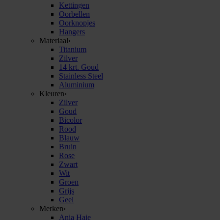
Kettingen
Oorbellen
Oorknopjes
Hangers
Materiaal
›
Titanium
Zilver
14 krt. Goud
Stainless Steel
Aluminium
Kleuren
›
Zilver
Goud
Bicolor
Rood
Blauw
Bruin
Rose
Zwart
Wit
Groen
Grijs
Geel
Merken
›
Ania Haie