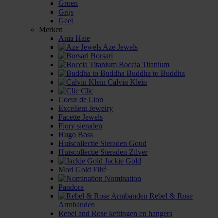
Groen
Grijs
Geel
Merken
Ania Haie
Aze Jewels
Borsari
Boccia Titanium
Buddha to Buddha
Calvin Klein
Clic
Coeur de Lion
Excellent Jewelry
Facette Jewels
Fjory sieraden
Hugo Boss
Huiscollectie Sieraden Goud
Huiscollectie Sieraden Zilver
Jackie Gold
Mori Gold Filté
Nomination
Pandora
Rebel & Rose
Armbanden
Rebel and Rose kettingen en hangers