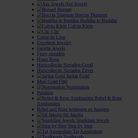
Aze Jewels
Borsari
Boccia Titanium
Buddha to Buddha
Calvin Klein
Clic
Coeur de Lion
Excellent Jewelry
Facette Jewels
Fjory sieraden
Hugo Boss
Huiscollectie Sieraden Goud
Huiscollectie Sieraden Zilver
Jackie Gold
Mori Gold Filté
Nomination
Pandora
Rebel & Rose
Armbanden
Rebel and Rose kettingen en hangers
Sif Jakobs
Sparkling Jewels
Step by Step
Taj Amsterdam
Trollbeads