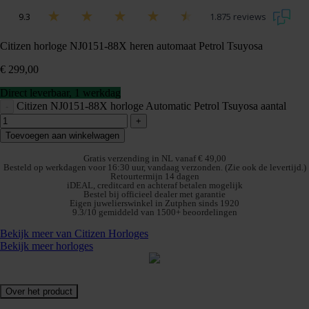
9.3
1.875 reviews
Citizen horloge NJ0151-88X heren automaat Petrol Tsuyosa
€
299,00
Direct leverbaar, 1 werkdag
Citizen NJ0151-88X horloge Automatic Petrol Tsuyosa aantal
-
+
Toevoegen aan winkelwagen
Gratis verzending in NL vanaf € 49,00
Besteld op werkdagen voor 16:30 uur, vandaag verzonden. (Zie ook de levertijd.)
Retourtermijn 14 dagen
iDEAL, creditcard en achteraf betalen mogelijk
Bestel bij officieel dealer met garantie
Eigen juwelierswinkel in Zutphen sinds 1920
9.3/10 gemiddeld van 1500+ beoordelingen
Bekijk meer van Citizen Horloges
Bekijk meer horloges
Over het product