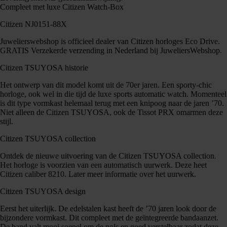
Compleet met luxe Citizen Watch-Box
Citizen NJ0151-88X
Juwelierswebshop is officieel dealer van Citizen horloges Eco Drive.
GRATIS Verzekerde verzending in Nederland bij JuweliersWebshop.
Citizen TSUYOSA historie
Het ontwerp van dit model komt uit de 70er jaren. Een sporty-chic
horloge, ook wel in die tijd de luxe sports automatic watch. Momenteel
is dit type vormkast helemaal terug met een knipoog naar de jaren ’70.
Niet alleen de Citizen TSUYOSA, ook de Tissot PRX omarmen deze
stijl.
Citizen TSUYOSA collection
Ontdek de nieuwe uitvoering van de Citizen TSUYOSA collection.
Het horloge is voorzien van een automatisch uurwerk. Deze heet
Citizen caliber 8210. Later meer informatie over het uurwerk.
Citizen TSUYOSA design
Eerst het uiterlijk. De edelstalen kast heeft de ’70 jaren look door de
bijzondere vormkast. Dit compleet met de geïntegreerde bandaanzet.
De band valt mooi soepel om de pols en goed verstelbaar zodat deze