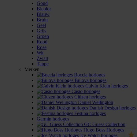
Goud
Bicolor
Blauw
Bruin
Geel
Grijs
Groen
Rood
Rose
Wit
Zwart
Taupe
Merken
Boccia horloges
Bulova horloges
Calvin Klein horloges
Casio horloges
Citizen horloges
Daniel Wellington
Danish Design horloges
Festina horloges
Garmin horloges
GC Guess Collection
Hugo Boss Horloges
Ice-Watch horloges