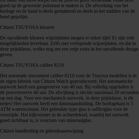
goed op de gewenste polsmaat te maken is. De afwerking van het
horloge en de band is deels gematteerd en deels in het midden van de
band gepolijst.
Citizen TSUYOSA kleuren
De opvallende kleuren wijzerplaten mogen er zeker zijn! Er zijn vele
mogelijkheden leverbaar. Zelfs met verlopende wijzerplaten, en dat in
deze prijsklasse, welke nog net een zetje extra in het opvallende design
geven.
Citizen TSUYOSA caliber 8210
Het automatic movement caliber 8210 voor de Tsuyosa modellen is in
de eigen fabriek van Citizen Watch geproduceerd. Het automatische
uurwerk heeft een gangreserve van 40 uur. Bij volledig opgeladen is
de powerreserve 40 uur. De afwijking is slechts maximaal 20 seconden
op een dag. Voor een mechanisch uurwerk, in deze prijsklasse, is dit
netjes! Het uurwerk heeft een datumaanduiding. De horlogekast is 5
ATM waterresistant. Het gebruikte type glas is saffierglas voor de
voorzijde. Het kijkvenster in de achterdeksel, waarbij het uurwerk
goed zichtbaar is, is voorzien van mineraalglas.
Citizen handleiding en gebruiksaanwijzing