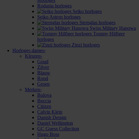
Horloges
Rodania horloges
Seiko horloges
Seiko Astron horloges
Sternglas horloges
Swiss Military Hanowa
Tommy Hilfiger
horloges
Zinzi horloges
Horloges dames
›
Kleuren
›
Goud
Zilver
Blauw
Rood
Groen
Merken
›
Bulova
Boccia
Citizen
Calvin Klein
Danish Design
Daniel Wellington
GC Guess Collection
Hugo Boss