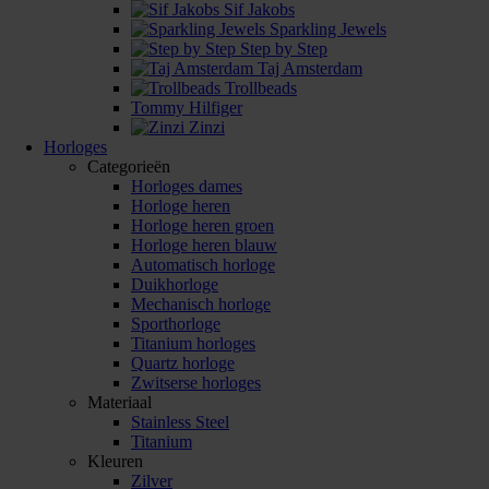
Sif Jakobs
Sparkling Jewels
Step by Step
Taj Amsterdam
Trollbeads
Tommy Hilfiger
Zinzi
Horloges
Categorieën
Horloges dames
Horloge heren
Horloge heren groen
Horloge heren blauw
Automatisch horloge
Duikhorloge
Mechanisch horloge
Sporthorloge
Titanium horloges
Quartz horloge
Zwitserse horloges
Materiaal
Stainless Steel
Titanium
Kleuren
Zilver