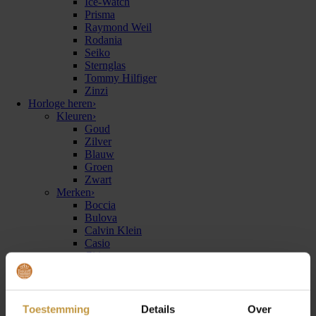
Ice-Watch
Prisma
Raymond Weil
Rodania
Seiko
Sternglas
Tommy Hilfiger
Zinzi
Horloge heren
›
Kleuren
›
Goud
Zilver
Blauw
Groen
Zwart
Merken
›
Boccia
Bulova
Calvin Klein
Casio
Citizen
Daniel Wellington
Danish Design
Festina
Prisma
Toestemming
Details
Over