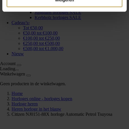
Joy de la Luz Horloges SALE
Pontiac Horloges SALE
Junghans horloges SALE
Kerbholz horloges SALE
Cadeau’s
›
Tot €50,00
€50,00 tot €100,00
€100,00 tot €250,00
€250,00 tot €500,00
€500,00 tot €1.000,00
Nieuw
Account
Loading...
Winkelwagen
Geen producten in de winkelwagen.
Home
Horloges online - horloges kopen
Horloge heren
Heren horloge in het blauw
Citizen NJ0151-88X horloge Automatic Petrol Tsuyosa