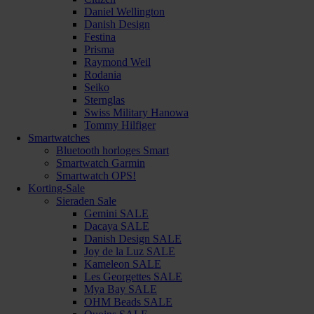
Daniel Wellington
Danish Design
Festina
Prisma
Raymond Weil
Rodania
Seiko
Sternglas
Swiss Military Hanowa
Tommy Hilfiger
Smartwatches
Bluetooth horloges Smart
Smartwatch Garmin
Smartwatch OPS!
Korting-Sale
Sieraden Sale
Gemini SALE
Dacaya SALE
Danish Design SALE
Joy de la Luz SALE
Kameleon SALE
Les Georgettes SALE
Mya Bay SALE
OHM Beads SALE