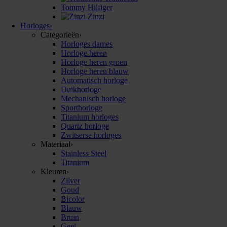
Tommy Hilfiger
Zinzi
Horloges
›
Categorieën
›
Horloges dames
Horloge heren
Horloge heren groen
Horloge heren blauw
Automatisch horloge
Duikhorloge
Mechanisch horloge
Sporthorloge
Titanium horloges
Quartz horloge
Zwitserse horloges
Materiaal
›
Stainless Steel
Titanium
Kleuren
›
Zilver
Goud
Bicolor
Blauw
Bruin
Geel