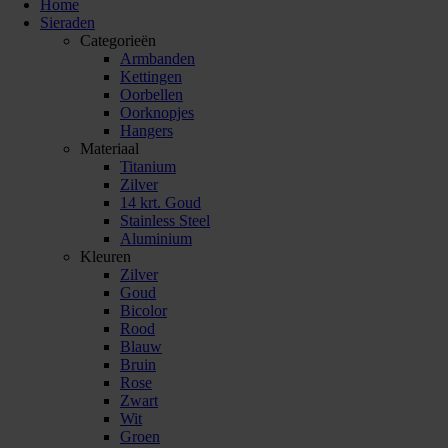
Home
Sieraden
Categorieën
Armbanden
Kettingen
Oorbellen
Oorknopjes
Hangers
Materiaal
Titanium
Zilver
14 krt. Goud
Stainless Steel
Aluminium
Kleuren
Zilver
Goud
Bicolor
Rood
Blauw
Bruin
Rose
Zwart
Wit
Groen