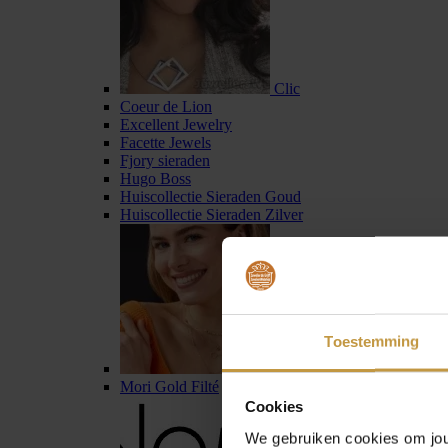
Clic
Coeur de Lion
Excellent Jewelry
Facette Jewels
Fjory sieraden
Hugo Boss
Huiscollectie Sieraden Goud
Huiscollectie Sieraden Zilver
Toestemming
Jackie Gold
Mori Gold Filté
Cookies
We gebruiken cookies om jouw