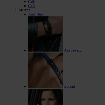
Grijs
Geel
Merken
Ania Haie
Aze Jewels
Borsari