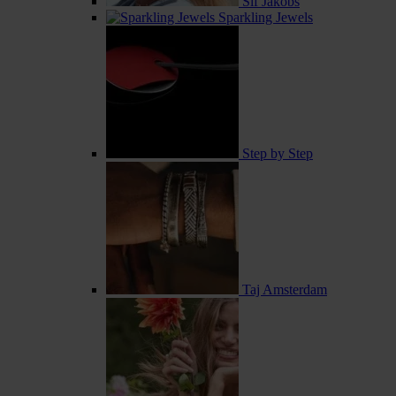
Sif Jakobs
Sparkling Jewels
Step by Step
Taj Amsterdam