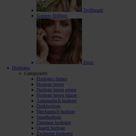
Trollbeads
Tommy Hilfiger
Zinzi
Horloges
Categorieën
Horloges dames
Horloge heren
Horloge heren groen
Horloge heren blauw
Automatisch horloge
Duikhorloge
Mechanisch horloge
Sporthorloge
Titanium horloges
Quartz horloge
Zwitserse horloges