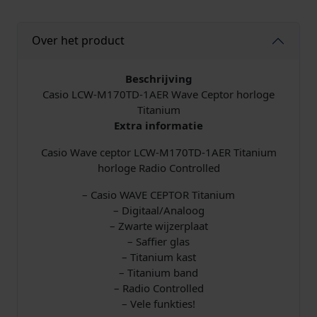
1
7
0
Over het product
T
D
Beschrijving
-
Casio LCW-M170TD-1AER Wave Ceptor horloge
1
Titanium
A
Extra informatie
E
R
Casio Wave ceptor LCW-M170TD-1AER Titanium
W
horloge Radio Controlled
a
v
– Casio WAVE CEPTOR Titanium
e
– Digitaal/Analoog
C
– Zwarte wijzerplaat
e
– Saffier glas
p
– Titanium kast
t
– Titanium band
o
– Radio Controlled
r
– Vele funkties!
R