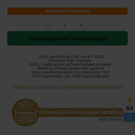
Binnenkort verwacht
C
-
+
a
s
Toevoegen aan winkelwagen
i
o
h
Gratis verzending in NL vanaf € 49,00
Retourtermijn 14 dagen
o
iDEAL, creditcard en achteraf betalen mogelijk
Bestel bij officieel dealer met garantie
r
Eigen juwelierswinkel in Zutphen sinds 1920
l
9.3/10 gemiddeld van 1500+ beoordelingen
o
Bekijk meer van Casio Horloges
Bekijk meer horloges
g
e
L
9.3
C
W
-
M