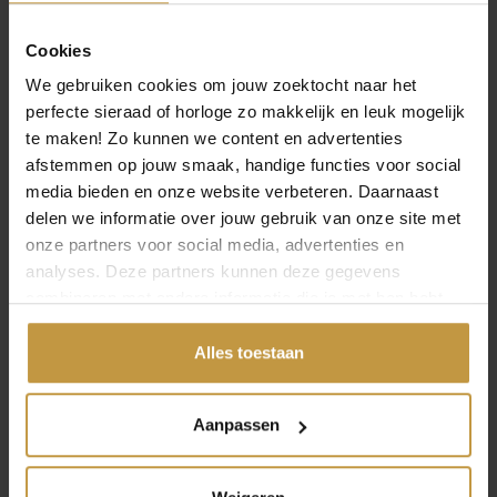
krasbestendigheid. Ontsierende beschadigingen,
krassen en vertroebelingen kunnen hierdoor ook
Cookies
worden voorkomen.
We gebruiken cookies om jouw zoektocht naar het
Massieve titaniumbehuizing
perfecte sieraad of horloge zo makkelijk en leuk mogelijk
De massieve titaniumbehuizing is aantrekkelijk
te maken! Zo kunnen we content en advertenties
door de voorname look, is corrosiebestendig en
afstemmen op jouw smaak, handige functies voor social
dankzij de huidverdraagzaamheid optimaal
media bieden en onze website verbeteren. Daarnaast
geschikt voor mensen met een allergie.
delen we informatie over jouw gebruik van onze site met
Massieve titanium armband
onze partners voor social media, advertenties en
Een chique uitstraling en een licht gewicht zijn de
analyses. Deze partners kunnen deze gegevens
markante eigenschappen van titanium. Het
combineren met andere informatie die je met hen hebt
hoogwaardige materiaal is roestbestendig en
gedeeld of die ze hebben verzameld via jouw gebruik van
uitermate huidvriendelijk en daardoor zeer geschikt
hun diensten.
Alles toestaan
voor mensen met een allergie.
Veiligheidssluiting
Aanpassen
Daarop kun je vertrouwen: de armband van dit
horloge is met een speciale sluiting uitgerust die
het per ongeluk openen verhindert.