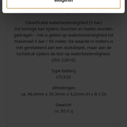
Weigeren
Indicator batterijcapaciteit
Indicator toont de huidige batterijcapaciteit.
Classificatie waterbestendigheid (5 bar)
Dit horloge kan tijdens douchen en baden worden
gedragen – het is getest op waterbestendigheid tot
maximaal 5 bar / 50 meter. De waarde in meters is
niet gerelateerd aan een duikdiepte, maar aan de
luchtdruk tijdens de test op waterbestendigheid.
(ISO 22810)
Type batterij
CTL920
Afmetingen
ca. 46,4mm x 39,5mm x 9,2mm (H x B x D)
Gewicht
ca. 80,0 g