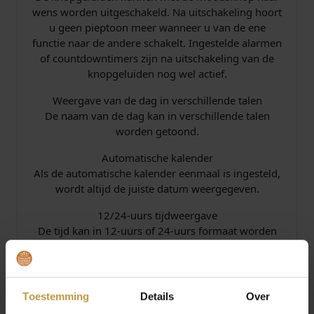
wens worden uitgeschakeld. Na uitschakeling hoort
u geen pieptoon meer wanneer u van de ene
functie naar de andere schakelt. Ingestelde alarmen
of countdowntimers zijn na uitschakeling van de
knopgeluiden nog wel actief.
Weergave van de dag in verschillende talen
De naam van de dag kan in verschillende talen
worden getoond.
Automatische kalender
Als de automatische kalender eenmaal is ingesteld,
wordt altijd de juiste datum weergegeven.
12/24-uurs tijdweergave
De tijd kan in 12-uurs of 24-uurs formaat worden
getoond.
Saffierglas
Saffierglas wordt in een kunstmatig procedé
Toestemming
Details
Over
geproduceerd en overtuigt door zijn hardheid en