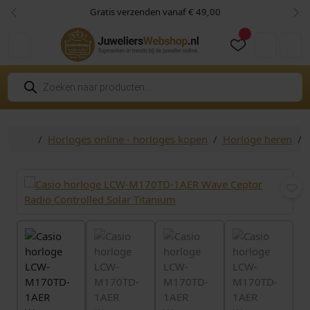
Skip to content
Skip to footer
Gratis verzenden vanaf € 49,00
Vorige
Vol
Cart
Account
P
r
o
d
u
c
Home
Horloges online - horloges kopen
Horloge heren
t
e
n
z
o
e
k
e
n