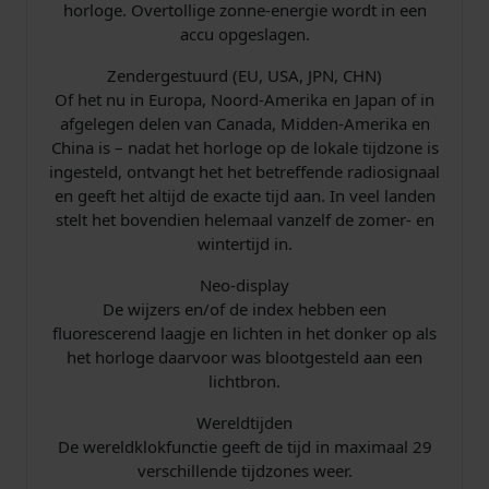
i
horloge. Overtollige zonne-energie wordt in een
t
accu opgeslagen.
a
Zendergestuurd (EU, USA, JPN, CHN)
n
Of het nu in Europa, Noord-Amerika en Japan of in
i
afgelegen delen van Canada, Midden-Amerika en
u
China is – nadat het horloge op de lokale tijdzone is
m
ingesteld, ontvangt het het betreffende radiosignaal
a
en geeft het altijd de exacte tijd aan. In veel landen
a
stelt het bovendien helemaal vanzelf de zomer- en
n
wintertijd in.
t
a
Neo-display
l
De wijzers en/of de index hebben een
fluorescerend laagje en lichten in het donker op als
het horloge daarvoor was blootgesteld aan een
lichtbron.
Wereldtijden
De wereldklokfunctie geeft de tijd in maximaal 29
verschillende tijdzones weer.