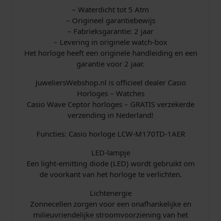
a
– Waterdicht tot 5 Atm
d
– Origineel garantiebewijs
i
– Fabrieksgarantie: 2 jaar
o
– Levering in originele watch-box
C
Het horloge heeft een originele handleiding en een
o
garantie voor 2 jaar.
n
JuweliersWebshop.nl is officieel dealer Casio
t
Horloges – Watches
r
Casio Wave Ceptor horloges – GRATIS verzekerde
o
verzending in Nederland!
l
l
Functies: Casio horloge LCW-M170TD-1AER
e
d
LED-lampje
S
Een light-emitting diode (LED) wordt gebruikt om
o
de voorkant van het horloge te verlichten.
l
a
Lichtenergie
r
Zonnecellen zorgen voor een onafhankelijke en
T
milieuvriendelijke stroomvoorziening van het