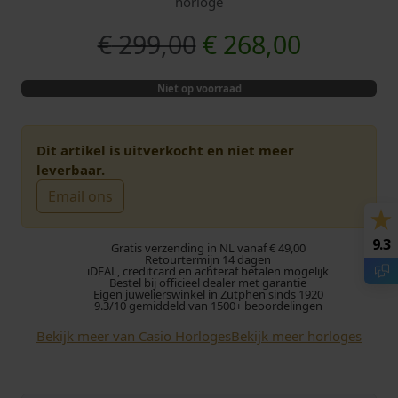
horloge
O
H
€
299,00
€
268,00
o
u
Niet op voorraad
r
i
s
d
Dit artikel is uitverkocht en niet meer
leverbaar.
p
i
Email ons
r
g
9.3
Gratis verzending in NL vanaf € 49,00
o
e
Retourtermijn 14 dagen
iDEAL, creditcard en achteraf betalen mogelijk
Bestel bij officieel dealer met garantie
Eigen juwelierswinkel in Zutphen sinds 1920
n
p
9.3/10 gemiddeld van 1500+ beoordelingen
k
r
Bekijk meer van Casio Horloges
Bekijk meer horloges
e
i