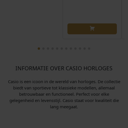
r
i
2
j
6
s
8
w
,
a
0
s
0
:
.
€
INFORMATIE OVER CASIO HORLOGES
2
9
Casio is een icoon in de wereld van horloges. De collectie
biedt van sportieve tot klassieke modellen, allemaal
9
betrouwbaar en functioneel. Perfect voor elke
,
gelegenheid en levensstijl. Casio staat voor kwaliteit die
0
lang meegaat.
0
.