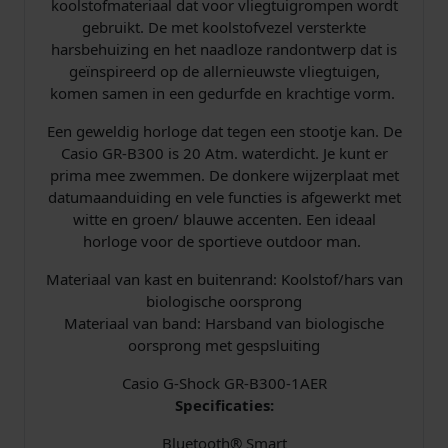
koolstofmateriaal dat voor vliegtuigrompen wordt
a
0
gebruikt. De met koolstofvezel versterkte
harsbehuizing en het naadloze randontwerp dat is
s
0
geïnspireerd op de allernieuwste vliegtuigen,
komen samen in een gedurfde en krachtige vorm.
:
.
Een geweldig horloge dat tegen een stootje kan. De
€
Casio GR-B300 is 20 Atm. waterdicht. Je kunt er
prima mee zwemmen. De donkere wijzerplaat met
datumaanduiding en vele functies is afgewerkt met
witte en groen/ blauwe accenten. Een ideaal
2
horloge voor de sportieve outdoor man.
9
Materiaal van kast en buitenrand: Koolstof/hars van
biologische oorsprong
9
Materiaal van band: Harsband van biologische
oorsprong met gespsluiting
,
Casio G-Shock GR-B300-1AER
0
Specificaties:
Bluetooth® Smart