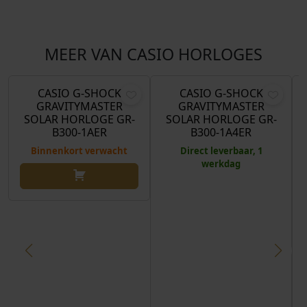
MEER VAN CASIO HORLOGES
O
H
€
299,00
€
299,00
€
268,00
o
u
r
i
CASIO G-SHOCK
CASIO G-SHOCK
Aanbieding!
GRAVITYMASTER
GRAVITYMASTER
s
d
SOLAR HORLOGE GR-
SOLAR HORLOGE GR-
p
i
B300-1AER
B300-1A4ER
r
g
Binnenkort verwacht
Direct leverbaar, 1
o
e
werkdag
n
p
k
r
e
i
l
j
i
s
j
i
k
s
e
:
p
€