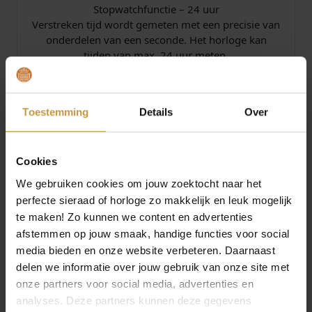
Stopwatchfunctie – 24 uur
Verstreken tijd wordt gemeten met een precisie van
onderdelen van een seconde. Het horloge kan
tijden van max. 24 uur meten.
Timer – 1/1 min. – 24 uur
Voor wie het precies wil weten: de countdown-
timers helpen u te herinneren aan speciale of
Toestemming
Details
Over
terugkerende gebeurtenissen door op het
ingestelde tijdstip een akoestisch signaal af te
geven. De tijd kan in een minutenpuls en tot
Cookies
maximaal 24 uur vooraf worden ingesteld Erg
We gebruiken cookies om jouw zoektocht naar het
handig voor het dagelijks innemen van medicijnen
perfecte sieraad of horloge zo makkelijk en leuk mogelijk
of intervaltraining.
te maken! Zo kunnen we content en advertenties
afstemmen op jouw smaak, handige functies voor social
Afmetingen kast (L × B × H):
media bieden en onze website verbeteren. Daarnaast
59 × 54.7 × 15.7 mm
delen we informatie over jouw gebruik van onze site met
onze partners voor social media, advertenties en
– Fabrieksgarantie: 2 jaar
analyses. Deze partners kunnen deze gegevens
– Levering in originele G-Shock watch-box