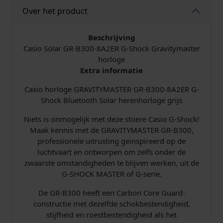
l
j
Over het product
i
s
Beschrijving
j
i
Casio Solar GR-B300-8A2ER G-Shock Gravitymaster
horloge
k
s
Extra informatie
Casio horloge GRAVITYMASTER GR-B300-8A2ER G-
e
:
Shock Bluetooth Solar herenhorloge grijs
p
€
Niets is onmogelijk met deze stoere Casio G-Shock!
Maak kennis met de GRAVITYMASTER GR-B300,
r
professionele uitrusting geïnspireerd op de
luchtvaart en ontworpen om zelfs onder de
i
2
zwaarste omstandigheden te blijven werken, uit de
j
6
G-SHOCK MASTER of G-serie.
De GR-B300 heeft een Carbon Core Guard-
s
8
constructie met dezelfde schokbestendigheid,
stijfheid en roestbestendigheid als het
w
,