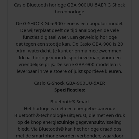
Casio Bluetooth horloge GBA-900UU-5AER G-Shock
e
:
herenhorloge
p
€
De G-SHOCK Gba-900 serie is een populair model.
De wijzerplaat geeft de tijd analoog en de vele
r
functies digitaal weer. Een geweldig horloge
dat tegen een stootje kan. De Casio GBA-900 is 20
i
1
Atm. waterdicht. Je kunt er prima mee zwemmen.
j
1
Ideaal horloge voor de sportieve man, voor een
vriendelijke prijs. De serie GBA-900 modellen is
s
6
leverbaar in vele stoere of juist sportieve kleuren.
Casio G-Shock GBA-900UU-5AER
w
,
Specificaties:
a
0
Bluetooth® Smart
Het horloge is met een energiebesparende
s
0
Bluetooth®-technologie uitgerust, die met een druk
op de knop energiezuinige gegevensuitwisseling
:
.
biedt. Via Bluetooth® kan het horloge draadloos
€
met de smartphone worden verbonden, waardoor