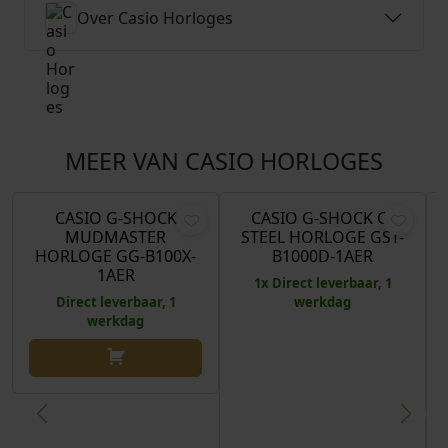
Over Casio Horloges
MEER VAN CASIO HORLOGES
O
H
O
H
€
399,00
€
358,00
€
399,00
€
368,00
o
u
o
u
r
i
r
i
CASIO G-SHOCK
CASIO G-SHOCK G-
Aanbieding!
Aanbieding!
MUDMASTER
STEEL HORLOGE GST-
s
d
s
d
HORLOGE GG-B100X-
B1000D-1AER
p
i
p
i
1AER
1x Direct leverbaar, 1
r
g
r
g
Direct leverbaar, 1
werkdag
o
e
o
e
werkdag
n
p
n
p
k
r
k
r
e
i
e
i
l
j
l
j
i
s
i
s