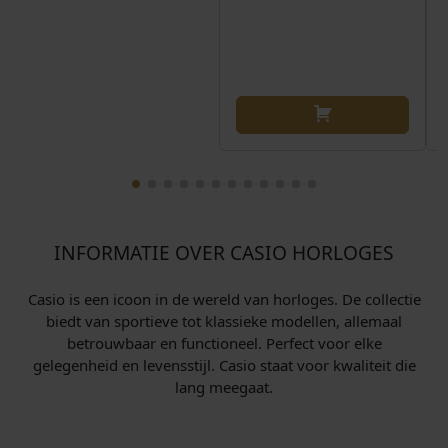
j
i
j
i
k
s
k
s
e
:
e
:
p
€
p
€
r
r
i
3
i
3
j
5
j
6
s
8
s
8
w
,
w
,
a
0
a
0
s
0
s
0
INFORMATIE OVER CASIO HORLOGES
:
.
:
.
€
€
Casio is een icoon in de wereld van horloges. De collectie
biedt van sportieve tot klassieke modellen, allemaal
3
3
betrouwbaar en functioneel. Perfect voor elke
gelegenheid en levensstijl. Casio staat voor kwaliteit die
9
9
lang meegaat.
9
9
,
,
0
0