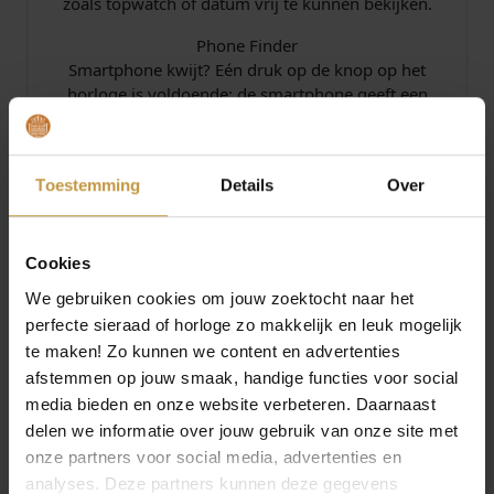
zoals topwatch of datum vrij te kunnen bekijken.
Phone Finder
Smartphone kwijt? Eén druk op de knop op het
horloge is voldoende: de smartphone geeft een
alarmsignaal.
Weergave van binnenkomende oproepen
Zodra je een oproep op je smartphone ontvangt,
Toestemming
Details
Over
verschijnen de aanwijzingen op het display van je
horloge
Cookies
Automatische kalender
Als de automatische kalender eenmaal is ingesteld,
We gebruiken cookies om jouw zoektocht naar het
wordt altijd de juiste datum weergegeven.
perfecte sieraad of horloge zo makkelijk en leuk mogelijk
te maken! Zo kunnen we content en advertenties
12/24-uurs tijdweergave
afstemmen op jouw smaak, handige functies voor social
De tijd kan in 12-uurs of 24-uurs formaat worden
media bieden en onze website verbeteren. Daarnaast
getoond.
delen we informatie over jouw gebruik van onze site met
Mineraalglas
onze partners voor social media, advertenties en
Het geharde mineraalglas zorgt ervoor dat het
analyses. Deze partners kunnen deze gegevens