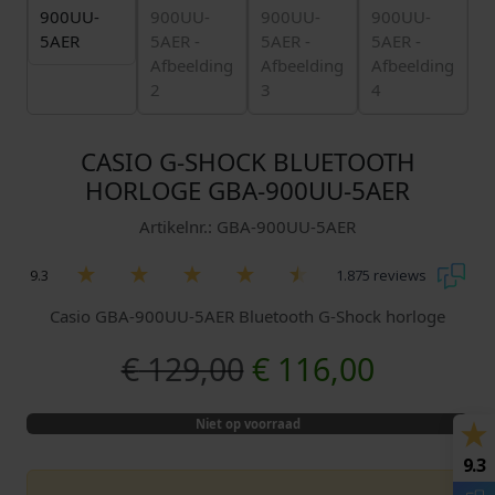
CASIO G-SHOCK BLUETOOTH
HORLOGE GBA-900UU-5AER
Artikelnr.: GBA-900UU-5AER
9.3
1.875 reviews
Casio GBA-900UU-5AER Bluetooth G-Shock horloge
O
H
€
129,00
€
116,00
o
u
Niet op voorraad
r
i
9.3