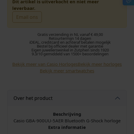
s
d
Dit artikel is uitverkocht en niet meer
leverbaar.
p
i
Email ons
r
g
Gratis verzending in NL vanaf € 49,00
o
e
Retourtermijn 14 dagen
iDEAL, creditcard en achteraf betalen mogelijk
Bestel bij officieel dealer met garantie
Eigen juwelierswinkel in Zutphen sinds 1920
n
p
9.3/10 gemiddeld van 1500+ beoordelingen
k
r
Bekijk meer van Casio Horloges
Bekijk meer horloges
Bekijk meer smartwatches
e
i
l
j
Over het product
i
s
j
i
Beschrijving
Casio GBA-900UU-5AER Bluetooth G-Shock horloge
k
s
Extra informatie