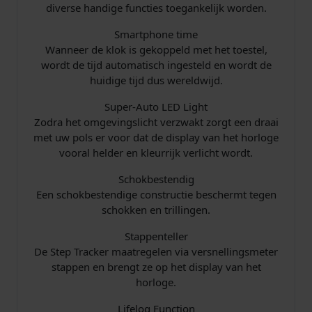
diverse handige functies toegankelijk worden.
Smartphone time
Wanneer de klok is gekoppeld met het toestel,
1
wordt de tijd automatisch ingesteld en wordt de
2
huidige tijd dus wereldwijd.
Super-Auto LED Light
9
Zodra het omgevingslicht verzwakt zorgt een draai
met uw pols er voor dat de display van het horloge
,
vooral helder en kleurrijk verlicht wordt.
0
Schokbestendig
Een schokbestendige constructie beschermt tegen
0
schokken en trillingen.
.
Stappenteller
De Step Tracker maatregelen via versnellingsmeter
stappen en brengt ze op het display van het
horloge.
Lifelog Function