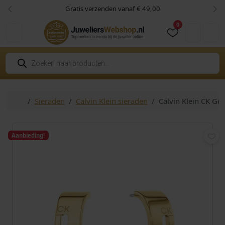
Skip to content
Skip to footer
Gratis verzenden vanaf € 49,00
Vorige
Vol
0
Cart
Account
P
r
o
d
u
c
Home
Sieraden
Calvin Klein sieraden
Calvin Klein CK Ge
t
e
n
z
o
Aanbieding!
e
k
e
n