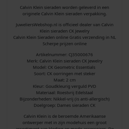
a
0
Calvin Klein sieraden worden geleverd in een
s
.
originele Calvin Klein sieraden verpakking.
JuweliersWebshop.nl is officieel dealer van Calvin
:
Klein sieraden CK Jewelry
€
Calvin Klein Sieraden online Gratis verzending in NL
Scherpe prijzen online
Artikelnummer: CJ35000676
Merk: Calvin Klein sieraden CK Jewelry
7
Model: CK Geometric Essentials
9
Soort: CK oorringen met steker
Maat: 2 cm
,
Kleur: Goudkleurig verguld PVD
Materiaal: Roestvrij Edelstaal
0
Bijzonderheden: Nikkel-vrij (is anti-allergisch)
Doelgroep: Dames sieraden CK
0
Calvin Klein is de beroemde Amerikaanse
.
ontwerper met in zijn modehuis een groot
assortiment aan kleding en mode-accessoires. De