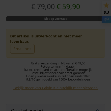
O
H
€
79,00
€
59,90
9.3
o
u
Niet op voorraad
r
i
s
d
Dit artikel is uitverkocht en niet meer
leverbaar.
p
i
Email ons
r
g
Gratis verzending in NL vanaf € 49,00
o
e
Retourtermijn 14 dagen
iDEAL, creditcard en achteraf betalen mogelijk
Bestel bij officieel dealer met garantie
Eigen juwelierswinkel in Zutphen sinds 1920
n
p
9.3/10 gemiddeld van 1500+ beoordelingen
k
r
Bekijk meer van Calvin Klein
Bekijk meer sieraden
e
i
l
j
Over het product