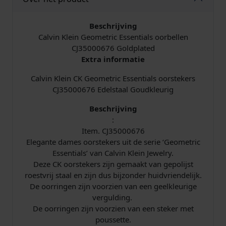
i
s
Beschrijving
j
i
Calvin Klein Geometric Essentials oorbellen
CJ35000676 Goldplated
k
s
Extra informatie
Calvin Klein CK Geometric Essentials oorstekers
e
:
CJ35000676 Edelstaal Goudkleurig
p
€
Beschrijving
:
r
Item. CJ35000676
Elegante dames oorstekers uit de serie ‘Geometric
i
5
Essentials’ van Calvin Klein Jewelry.
j
9
Deze CK oorstekers zijn gemaakt van gepolijst
roestvrij staal en zijn dus bijzonder huidvriendelijk.
s
,
De oorringen zijn voorzien van een geelkleurige
vergulding.
w
9
De oorringen zijn voorzien van een steker met
poussette.