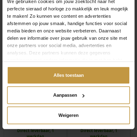
We gebruiken cookies om jouw zoektocht naar het
perfecte sieraad of horloge zo makkelijk en leuk mogelijk
te maken! Zo kunnen we content en advertenties
MEER VAN CALVIN KLEIN SIERADEN
afstemmen op jouw smaak, handige functies voor social
media bieden en onze website verbeteren. Daarnaast
delen we informatie over jouw gebruik van onze site met
onze partners voor social media, advertenties en
analyses. Deze partners kunnen deze gegevens
combineren met andere informatie die je met hen hebt
gedeeld of die ze hebben verzameld via jouw gebruik van
hun diensten.
Alles toestaan
€
99,00
€
89,00
Aanpassen
CALVIN KLEIN CK
CALVIN KLEIN CK
SCULPTURED DROPS
SCULPTURED DROPS
Weigeren
OORBELLEN
OORBELLEN
CJ35000917 S…
CJ35000916 S…
Direct leverbaar, 1
Direct leverbaar, 1
werkdag
werkdag