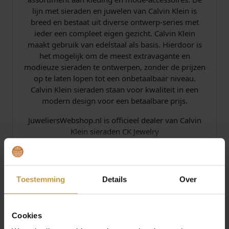
lijn met sieraden en juwelen van Calvin Klein is
breed en bestaat uit diverse ontwerp-series met
ieder een compleet eigen gezicht. Calvin Klein
maakt gebruik van edelstaal als basis. Hierdoor is
het mogelijk om de meest extravagante en
modieuze sieraden te ontwerpen, zonder de prijzen
op te laten lopen tot een onbetaalbaar niveau.
Calvin Klein sieraden staan voor kwaliteit in een
modern design voor een betaalbare prijs.
JuweliersWebshop.nl is officieel dealer van Calvin
Klein sieraden CK Jewelry
Specificaties
Toestemming
Details
Over
Over Calvin Klein
Cookies