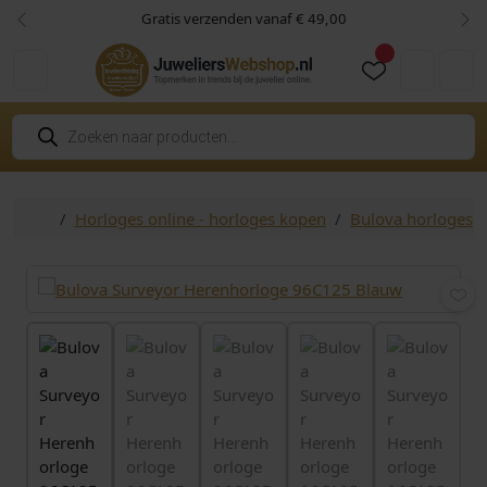
Skip to content
Skip to footer
Gratis verzenden vanaf € 49,00
Vorige
Vol
Cart
Account
P
r
o
d
u
c
Home
Horloges online - horloges kopen
Bulova horloges
t
e
n
z
o
e
k
e
n