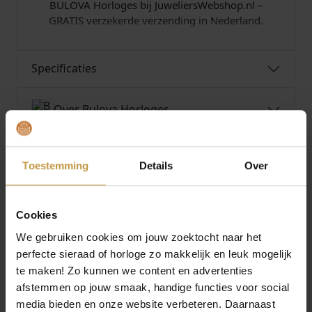
BULOVA Horloges bij JuweliersWebshop.nl –
GRATIS verzekerde verzending in Nederland.
Specificaties
Over Bulova Horloges
Toestemming
Details
Over
MEER VAN BULOVA HORLOGES
€
449,00
€
449,00
Cookies
We gebruiken cookies om jouw zoektocht naar het
BULOVA MARINE STAR
BULOVA MARINE STAR
perfecte sieraad of horloge zo makkelijk en leuk mogelijk
AUTOMAAT
AUTOMAAT
te maken! Zo kunnen we content en advertenties
HERENHORLOGE
HERENHORLOGE
afstemmen op jouw smaak, handige functies voor social
98B471 GROEN
98B466 BLAUW
media bieden en onze website verbeteren. Daarnaast
Direct leverbaar, 1
Direct leverbaar, 1