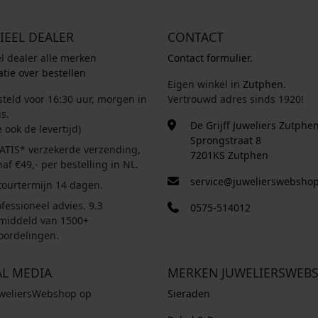
s
,
:
0
€
0
IEEL DEALER
CONTACT
.
el dealer alle merken
Contact formulier.
1
tie over bestellen
Eigen winkel in
Zutphen
.
.
steld voor 16:30 uur, morgen in
Vertrouwd adres sinds 1920!
2
s.
5
De Grijff Juweliers Zutphe
e ook de levertijd)
0
Sprongstraat 8
ATIS* verzekerde verzending,
,
7201KS Zutphen
af €49,- per bestelling in NL.
0
service@juwelierswebshop
tourtermijn 14 dagen.
0
.
fessioneel advies. 9.3
0575-514012
middeld van 1500+
oordelingen.
AL MEDIA
MERKEN JUWELIERSWEB
uweliersWebshop op
Sieraden