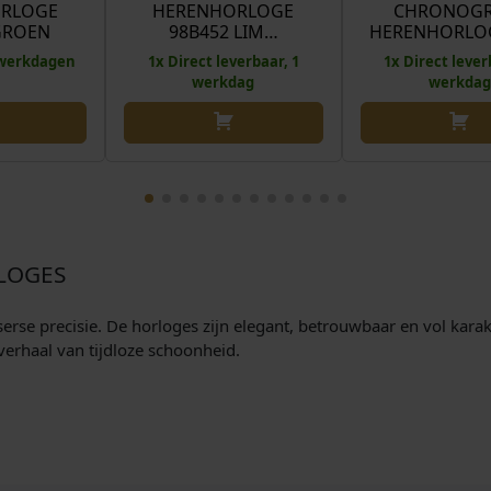
RLOGE
HERENHORLOGE
CHRONOGR
p
i
GROEN
98B452 LIM…
HERENHORLO
r
g
3 werkdagen
1x Direct leverbaar, 1
1x Direct lever
o
e
werkdag
werkdag
n
p
k
r
e
i
l
j
i
s
j
i
k
s
LOGES
e
:
p
€
rse precisie. De horloges zijn elegant, betrouwbaar en vol karakt
r
verhaal van tijdloze schoonheid.
i
1
j
.
s
0
w
9
a
8