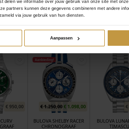
t delen we informatie over jouw gebruik van onze site met onze
eze partners kunnen deze gegevens combineren met andere infor
zameld via jouw gebruik van hun diensten.
Aanpassen
MEER VAN BULOVA HORLOGES
Aanbieding!
O
H
€
950,00
€
1.250,00
€
1.098,00
€
o
u
r
i
 CURV
BULOVA SHELBY RACER
BULOVA LUNAR
GRAAF
CHRONOGRAAF
TIMASC
s
d