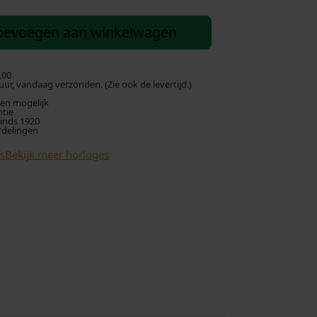
i
oevoegen aan winkelwagen
d
i
,00
ur, vandaag verzonden. (Zie ook de levertijd.)
len mogelijk
g
ntie
sinds 1920
rdelingen
e
s
Bekijk meer horloges
p
r
i
j
s