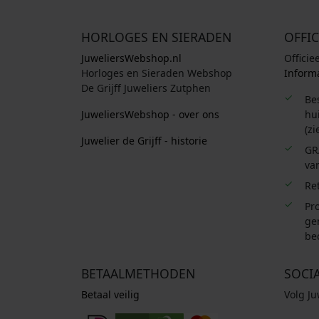
HORLOGES EN SIERADEN
OFFIC
JuweliersWebshop.nl
Officie
Horloges en Sieraden Webshop
Informa
De Grijff Juweliers Zutphen
Be
JuweliersWebshop - over ons
hui
(zi
Juwelier de Grijff - historie
GR
van
Re
Pro
ge
be
BETAALMETHODEN
SOCI
Betaal veilig
Volg J