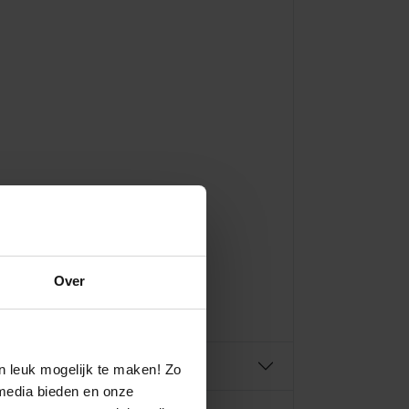
.
Over
n leuk mogelijk te maken! Zo
media bieden en onze