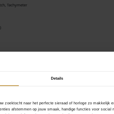
:
r
tch, Tachymeter
l
€
o
g
e
)
9
4
8
B
2
4
3
9
2
a
,
a
0
n
orgd door Officieel Bulova dealer de Grijff Juweliers Zutphen.
Details
t
– GRATIS verzekerde verzending in Nederland.
0
a
l
.
 zoektocht naar het perfecte sieraad of horloge zo makkelijk e
enties afstemmen op jouw smaak, handige functies voor social 