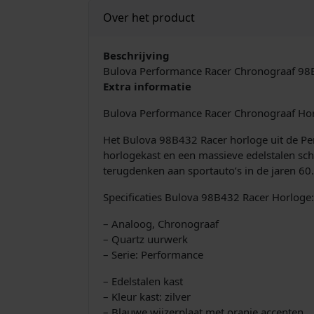
Over het product
Beschrijving
Bulova Performance Racer Chronograaf 9
Extra informatie
Bulova Performance Racer Chronograaf Hor
Het Bulova 98B432 Racer horloge uit de Perf
horlogekast en een massieve edelstalen scha
terugdenken aan sportauto’s in de jaren 60.
Specificaties Bulova 98B432 Racer Horloge:
– Analoog, Chronograaf
– Quartz uurwerk
– Serie: Performance
– Edelstalen kast
– Kleur kast: zilver
– Blauwe wijzerplaat met oranje accenten