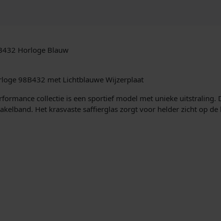
j
c
e
k
r
C
e
h
8B432 Horloge Blauw
r
p
o
n
r
loge 98B432 met Lichtblauwe Wijzerplaat
o
ormance collectie is een sportief model met unieke uitstraling. D
g
i
kelband. Het krasvaste saffierglas zorgt voor helder zicht op de 
r
a
j
a
s
f
H
w
e
r
a
e
n
s
h
o