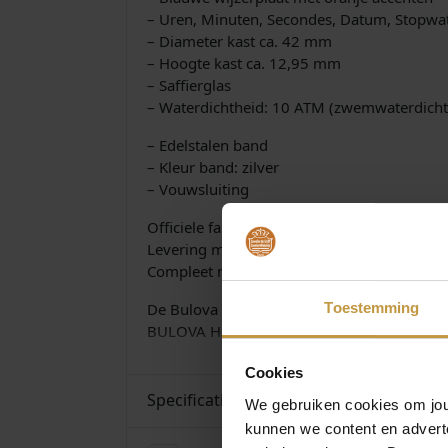
– Uren, Minuten, Secondes, Datum, Stopwa
– Diameter kast ca. 42 mm
– Hoogte kast ca. 12,95 mm
– Saffierglas
– Waterdichtheid: 10 ATM (zwemwaterdicht
– Edelstalen band
– Kleur band: zilver
– Vouwsluiting
Officiele fabrieksgarantie 3 jaar
Levering met NL-gebruiksaanwijzing
Compleet met luxe Bulova Watch-Box
De Bulova herenhorloge collectie wordt verz
Toestemming
BULOVA Horloges bij JuweliersWebshop.nl 
Cookies
Specificaties
We gebruiken cookies om jouw
kunnen we content en advert