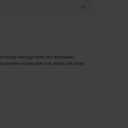
i
s
:
€
it solide horloge heeft een edelstalen
3
bijzondere wijzerplaat met details die doen
4
8
,
0
0