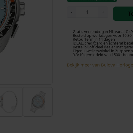
r
B
-
+
T
u
s
l
o
p
Gratis verzending in NL vanaf € 49
v
Besteld op werkdagen voor 16:30 u
Retourtermijn 14 dagen
a
iDEAL, creditcard en achteraf beta
r
Bestel bij officieel dealer met gara
P
Eigen juwelierswinkel in Zutphen 
9.3/10 gemiddeld van 1500+ beoo
e
o
r
Bekijk meer van Bulova Horloge
f
n
o
k
r
m
e
a
n
l
c
e
i
R
a