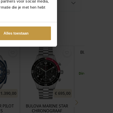
 partners voor social media,
matie die je met hen hebt
Alles toestaan
€
BULOVA MARINE
CHRONOGRA
HERENHORLO
96B466 BLA
Direct leverbaar, 1 
1.390,00
€
695,00
 PILOT
BULOVA MARINE STAR
US
CHRONOGRAAF