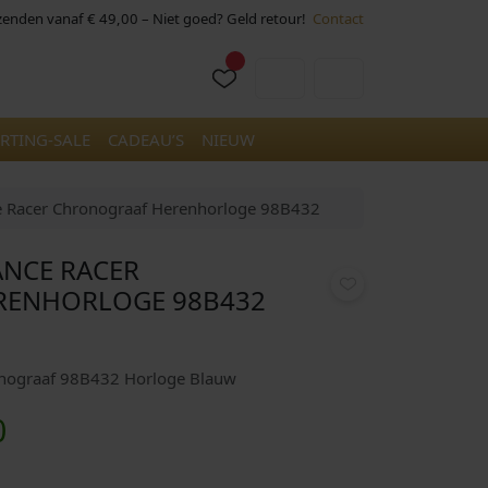
rzenden vanaf € 49,00 – Niet goed? Geld retour!
Contact
Cart
Account
RTING-SALE
CADEAU’S
NIEUW
 Racer Chronograaf Herenhorloge 98B432
NCE RACER
RENHORLOGE 98B432
onograaf 98B432 Horloge Blauw
H
0
u