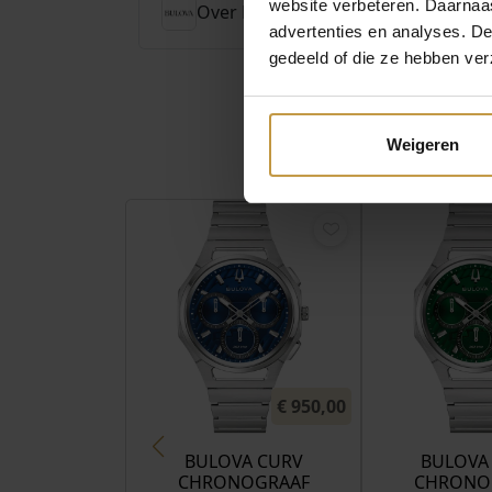
website verbeteren. Daarnaas
Over Bulova Horloges
advertenties en analyses. D
gedeeld of die ze hebben ver
Weigeren
€
950,00
BULOVA CURV
BULOVA
CHRONOGRAAF
CHRONO