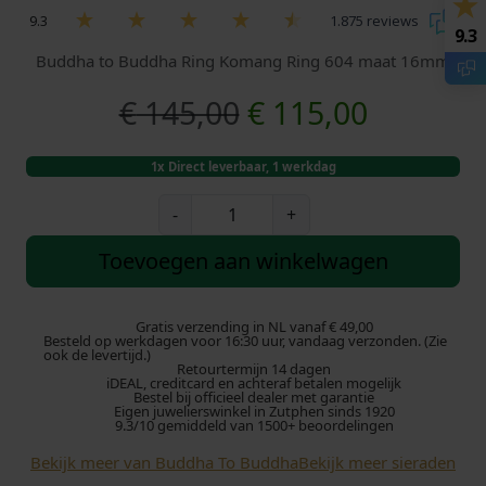
9.3
1.875 reviews
9.3
Buddha to Buddha Ring Komang Ring 604 maat 16mm
O
H
€
145,00
€
115,00
o
u
1x Direct leverbaar, 1 werkdag
r
i
B
-
+
u
s
d
d
Toevoegen aan winkelwagen
d
p
i
h
a
Gratis verzending in NL vanaf € 49,00
r
g
Besteld op werkdagen voor 16:30 uur, vandaag verzonden. (Zie
t
ook de levertijd.)
Retourtermijn 14 dagen
o
o
e
iDEAL, creditcard en achteraf betalen mogelijk
B
Bestel bij officieel dealer met garantie
Eigen juwelierswinkel in Zutphen sinds 1920
u
n
p
9.3/10 gemiddeld van 1500+ beoordelingen
d
Bekijk meer van Buddha To Buddha
Bekijk meer sieraden
k
r
d