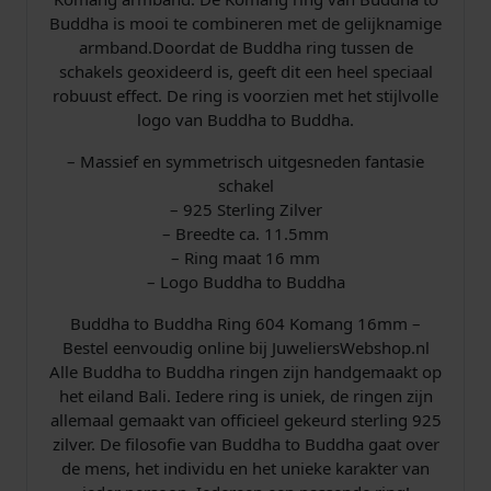
s
5
n
Buddha is mooi te combineren met de gelijknamige
w
,
t
armband.Doordat de Buddha ring tussen de
a
schakels geoxideerd is, geeft dit een heel speciaal
a
0
l
robuust effect. De ring is voorzien met het stijlvolle
logo van Buddha to Buddha.
s
0
– Massief en symmetrisch uitgesneden fantasie
:
.
schakel
– 925 Sterling Zilver
€
– Breedte ca. 11.5mm
– Ring maat 16 mm
– Logo Buddha to Buddha
1
Buddha to Buddha Ring 604 Komang 16mm –
Bestel eenvoudig online bij JuweliersWebshop.nl
4
Alle Buddha to Buddha ringen zijn handgemaakt op
het eiland Bali. Iedere ring is uniek, de ringen zijn
5
allemaal gemaakt van officieel gekeurd sterling 925
zilver. De filosofie van Buddha to Buddha gaat over
,
de mens, het individu en het unieke karakter van