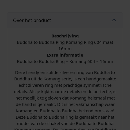
h
e
i
a
R
l
j
Over het product
i
n
i
s
g
Beschrijving
6
Buddha to Buddha Ring Komang Ring 604 maat
j
i
0
16mm
4
Extra informatie
k
s
K
Buddha to Buddha Ring – Komang 604 – 16mm
o
e
:
m
Deze trendy en solide zilveren ring van Buddha to
a
Buddha uit de Komang serie, is een handgemaakte
p
€
n
echt zilveren ring met prachtige symmetrische
g
details. Als je kijkt naar de details en de perfectie, is
r
1
het moeilijk te geloven dat Komang helemaal met
6
de hand is gemaakt. Dit is het vakmanschap waar
i
1
m
Komang en Buddha to Buddha bekend om staan!
m
j
1
Deze Buddha to Buddha ring is gemaakt naar het
a
model van de schakel van de Buddha to Buddha
a
Komang armband. De Komang ring van Buddha to