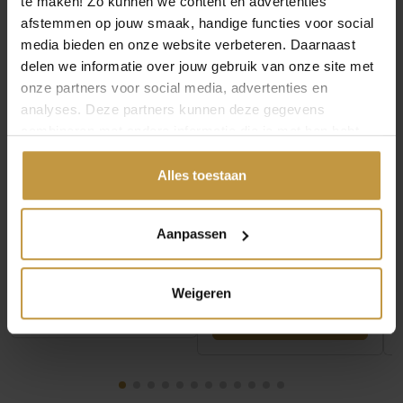
te maken! Zo kunnen we content en advertenties
afstemmen op jouw smaak, handige functies voor social
media bieden en onze website verbeteren. Daarnaast
delen we informatie over jouw gebruik van onze site met
onze partners voor social media, advertenties en
analyses. Deze partners kunnen deze gegevens
combineren met andere informatie die je met hen hebt
€
199,00
€
199,00
gedeeld of die ze hebben verzameld via jouw gebruik van
hun diensten.
Alles toestaan
BUDDHA TO BUDDHA
BUDDHA TO BUDDHA
RING 454 BEN XS
RING 454 BEN XS
SNAKE 16MM
SNAKE 17MM
Aanpassen
Direct leverbaar, 1
Direct leverbaar, 1
werkdag
werkdag
Weigeren