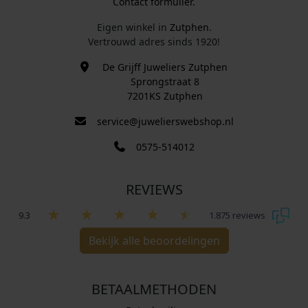
Contact formulier.
Eigen winkel in
Zutphen
.
Vertrouwd adres sinds 1920!
De Grijff Juweliers Zutphen
Sprongstraat 8
7201KS Zutphen
service@juwelierswebshop.nl
0575-514012
REVIEWS
9.3
1.875 reviews
Bekijk alle beoordelingen
BETAALMETHODEN