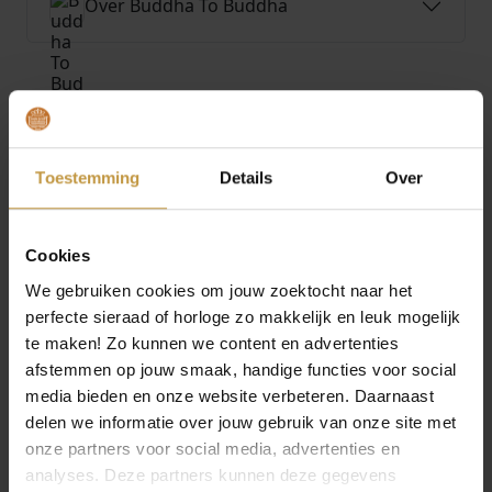
Over Buddha To Buddha
MEER VAN BUDDHA TO BUDDHA
€
199,00
€
199,00
Toestemming
Details
Over
BUDDHA TO BUDDHA
BUDDHA TO BUDDHA
RING 454 BEN XS
RING 454 BEN XS
Cookies
SNAKE 16MM
SNAKE 17MM
We gebruiken cookies om jouw zoektocht naar het
Direct leverbaar, 1
Direct leverbaar, 1
perfecte sieraad of horloge zo makkelijk en leuk mogelijk
werkdag
werkdag
te maken! Zo kunnen we content en advertenties
afstemmen op jouw smaak, handige functies voor social
media bieden en onze website verbeteren. Daarnaast
delen we informatie over jouw gebruik van onze site met
onze partners voor social media, advertenties en
analyses. Deze partners kunnen deze gegevens