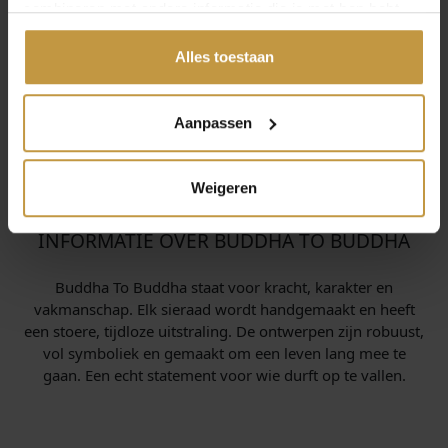
combineren met andere informatie die je met hen hebt
gedeeld of die ze hebben verzameld via jouw gebruik van
hun diensten.
Alles toestaan
Aanpassen
Weigeren
INFORMATIE OVER BUDDHA TO BUDDHA
Buddha To Buddha staat voor kracht, karakter en
vakmanschap. Elk sieraad wordt handgemaakt en heeft
een stoere, tijdloze uitstraling. De ontwerpen zijn robuust,
vol symboliek en gemaakt om een leven lang mee te
gaan. Een echt statement voor wie durft op te vallen.