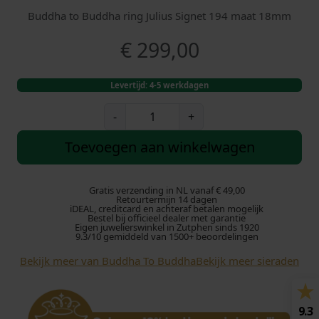
Buddha to Buddha ring Julius Signet 194 maat 18mm
€
299,00
Levertijd: 4-5 werkdagen
B
-
+
u
d
Toevoegen aan winkelwagen
d
h
a
Gratis verzending in NL vanaf € 49,00
Retourtermijn 14 dagen
t
iDEAL, creditcard en achteraf betalen mogelijk
Bestel bij officieel dealer met garantie
o
Eigen juwelierswinkel in Zutphen sinds 1920
B
9.3/10 gemiddeld van 1500+ beoordelingen
u
Bekijk meer van Buddha To Buddha
Bekijk meer sieraden
d
d
h
9.3
a