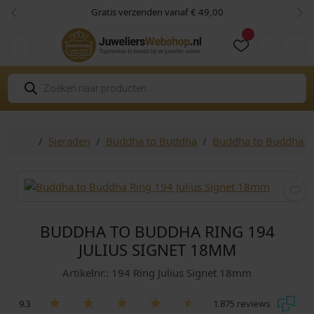
Skip to content
Skip to footer
Gratis verzenden vanaf € 49,00
Vorige
Vol
Cart
Account
P
r
o
d
u
c
Home
Sieraden
Buddha to Buddha
Buddha to Buddha R
t
e
n
z
o
e
k
e
n
BUDDHA TO BUDDHA RING 194
JULIUS SIGNET 18MM
Artikelnr.: 194 Ring Julius Signet 18mm
9.3
1.875 reviews