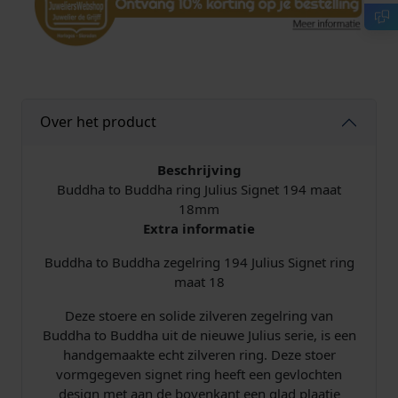
R
i
n
g
1
9
Over het product
4
J
Beschrijving
u
Buddha to Buddha ring Julius Signet 194 maat
l
18mm
i
Extra informatie
u
s
Buddha to Buddha zegelring 194 Julius Signet ring
S
maat 18
i
g
Deze stoere en solide zilveren zegelring van
n
Buddha to Buddha uit de nieuwe Julius serie, is een
e
handgemaakte echt zilveren ring. Deze stoer
t
vormgegeven signet ring heeft een gevlochten
1
design met aan de bovenkant een glad plaatje