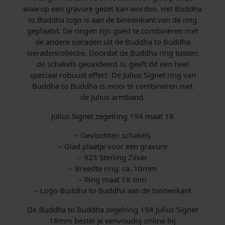
8
waarop een gravure gezet kan worden. Het Buddha
m
to Buddha logo is aan de binnenkant van de ring
m
geplaatst. De ringen zijn goed te combineren met
a
de andere sieraden uit de Buddha to Buddha
a
sieradencollectie. Doordat de Buddha ring tussen
n
de schakels geoxideerd is, geeft dit een heel
t
speciaal robuust effect. De Julius Signet ring van
a
Buddha to Buddha is mooi te combineren met
l
de Julius armband.
Julius Signet zegelring 194 maat 18
– Gevlochten schakels
– Glad plaatje voor een gravure
– 925 Sterling Zilver
– Breedte ring: ca. 10mm
– Ring maat 18 mm
– Logo Buddha to Buddha aan de binnenkant
De Buddha to Buddha zegelring 194 Julius Signet
18mm bestel je eenvoudig online bij