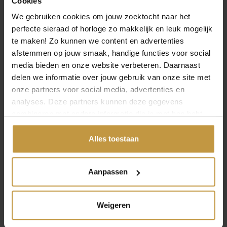
Cookies
We gebruiken cookies om jouw zoektocht naar het
perfecte sieraad of horloge zo makkelijk en leuk mogelijk
te maken! Zo kunnen we content en advertenties
afstemmen op jouw smaak, handige functies voor social
MEER VAN BUDDHA TO BUDDHA
media bieden en onze website verbeteren. Daarnaast
delen we informatie over jouw gebruik van onze site met
onze partners voor social media, advertenties en
analyses. Deze partners kunnen deze gegevens
combineren met andere informatie die je met hen hebt
gedeeld of die ze hebben verzameld via jouw gebruik van
hun diensten.
Alles toestaan
€
219,00
Aanpassen
BUDDHA TO BUDDHA
Weigeren
€
229,00
OORBELLEN 445 ONE
CHAIN HOOP