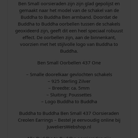
Ben Small oorsieraden zijn zijn glad gepolijst en
l
gemaakt naar het model van de schakel van de
a
Buddha to Buddha Ben armband. Doordat de
a
Buddha to Buddha oorbellen tussen de schakels
n
geoxideerd zijn, geeft dit een heel speciaal robuust
t
effect. De oorbellen zijn, aan de binnenkant,
a
voorzien met het stijlvolle logo van Buddha to
l
Buddha.
Ben Small Oorbellen 437 One
– Smalle doorelkaar gevlochten schakels
– 925 Sterling Zilver
– Breedte: ca. 5mm
– Sluiting: Poussettes
– Logo Buddha to Buddha
Buddha to Buddha Ben Small 437 Oorsieraden
Creolen Earrings – Bestel je eenvoudig online bij
JuweliersWebshop.nl