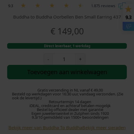
9.3
1.875 reviews
Buddha to Buddha Oorbellen Ben Small Earring 437
9.3
€
149,00
Direct leverbaar, 1 werkdag
B
-
+
u
d
Toevoegen aan winkelwagen
d
h
a
Gratis verzending in NL vanaf € 49,00
Besteld op werkdagen voor 16:30 uur, vandaag verzonden. (Zie
t
ook de levertijd.)
Retourtermijn 14 dagen
o
iDEAL, creditcard en achteraf betalen mogelijk
B
Bestel bij officieel dealer met garantie
Eigen juwelierswinkel in Zutphen sinds 1920
u
9.3/10 gemiddeld van 1500+ beoordelingen
d
Bekijk meer van Buddha To Buddha
Bekijk meer sieraden
d