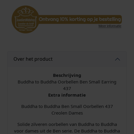
h
a
O
o
r
b
e
l
l
Over het product
e
n
4
Beschrijving
3
Buddha to Buddha Oorbellen Ben Small Earring
7
437
B
Extra informatie
e
Buddha to Buddha Ben Small Oorbellen 437
n
Creolen Dames
S
m
Solide zilveren oorbellen van Buddha to Buddha
a
voor dames uit de Ben serie. De Buddha to Buddha
l