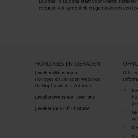
Buddha To Buddha staat voor kracht, karakter 
robuust, vol symboliek en gemaakt om een leve
HORLOGES EN SIERADEN
OFFIC
JuweliersWebshop.nl
Officie
Horloges en Sieraden Webshop
Informa
De Grijff Juweliers Zutphen
Be
JuweliersWebshop - over ons
hui
(zi
Juwelier de Grijff - historie
GR
van
Re
Pro