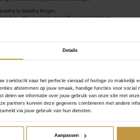
s
l
n Buddha to Buddha Ringen.
D
:
d door officieel dealer de Grijff Juweliers Zutphen.
u
a
€
l
1
8
Details
m
5
m
a
4
a
n
 zoektocht naar het perfecte sieraad of horloge zo makkelijk e
9
t
enties afstemmen op jouw smaak, handige functies voor social 
a
,
t delen we informatie over jouw gebruik van onze site met onze
MEER VAN BUDDHA TO BUDDHA
l
€
199,00
€
199,00
eze partners kunnen deze gegevens combineren met andere infor
0
zameld via jouw gebruik van hun diensten.
 BUDDHA
BUDDHA TO BUDDHA
BUDDHA TO 
0
N XS SNAKE
RING 454 BEN XS SNAKE
RING 397 VE
MM
18MM
TWIST 1
.
Aanpassen
r, 1 werkdag
Direct leverbaar, 1 werkdag
Direct leverbaar,