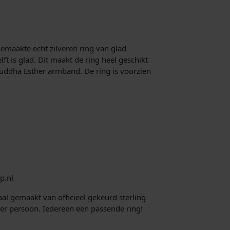
s
i
s
emaakte echt zilveren ring van glad
lft is glad. Dit maakt de ring heel geschikt
:
uddha Esther armband. De ring is voorzien
€
3
8
8
p.nl
,
aal gemaakt van officieel gekeurd sterling
der persoon. Iedereen een passende ring!
0