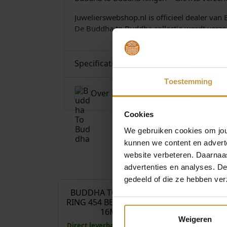
Juwelierswebshop.nl is officieel dealer va
De Buddha to Buddha collectie wordt verzorg
Specificaties
Toestemming
Over Buddha To Buddha
Cookies
We gebruiken cookies om jouw
kunnen we content en advert
website verbeteren. Daarnaas
€
199,00
advertenties en analyses. D
gedeeld of die ze hebben ver
BUDDHA TO BUDDHA
BUDDHA TO
RING 454 BEN XS SNAKE
RING 454 BE
16MM
17
Weigeren
Direct leverbaar, 1 werkdag
Direct leverbaa