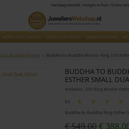
Vandaag besteld, morgen in huis • Gratis ve
HORLOGES DAMES
HORLOGE HEREN
SMARTWATCHES
KO
a to Buddha Ringen
Buddha to Buddha Bicolor Ring 339 Est
BUDDHA TO BUDDH
ESTHER SMALL DU
Artikelnr.: 339 Ring Bicolor Es
9.3
Buddha to Buddha Ring Esther 
O
€
549,00
€
388,0