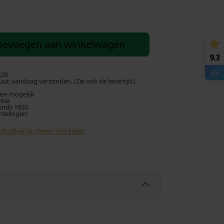
u
i
oevoegen aan winkelwagen
d
9.3
i
,00
ur, vandaag verzonden. (Zie ook de levertijd.)
len mogelijk
g
ntie
sinds 1920
rdelingen
e
ddha
Bekijk meer sieraden
p
r
i
j