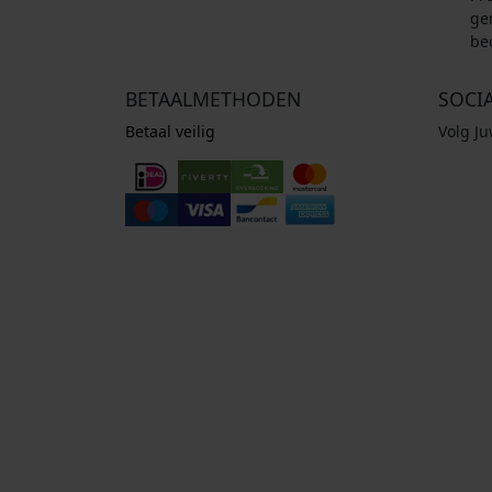
ge
be
BETAALMETHODEN
SOCI
Betaal veilig
Volg J