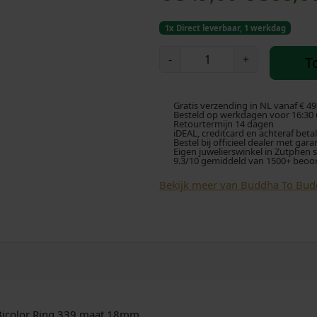
o
1x Direct leverbaar, 1 werkdag
r
B
-
+
T
u
s
d
d
p
Gratis verzending in NL vanaf € 49
h
Besteld op werkdagen voor 16:30 u
Retourtermijn 14 dagen
a
iDEAL, creditcard en achteraf beta
r
Bestel bij officieel dealer met gara
t
Eigen juwelierswinkel in Zutphen 
9.3/10 gemiddeld van 1500+ beoo
o
o
B
Bekijk meer van Buddha To Bu
u
n
d
k
d
h
e
a
B
l
i
c
 Bicolor Ring 339 maat 18mm