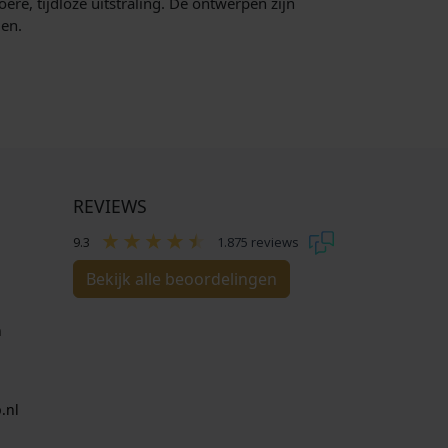
e, tijdloze uitstraling. De ontwerpen zijn
len.
REVIEWS
9.3
1.875 reviews
Bekijk alle beoordelingen
n
.nl