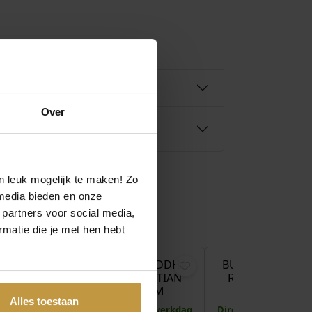
0
.
Over
n leuk mogelijk te maken! Zo
media bieden en onze
 partners voor social media,
€
119,00
€
119,00
€
matie die je met hen hebt
BUDDHA
BUDDHA TO BUDDHA
BUDDHA TO BU
NETIAN
RING 397 VENETIAN
RING 397 VENE
8MM
TWIST 16MM
TWIST 17M
Alles toestaan
 1 werkdag
Direct leverbaar, 1 werkdag
Direct leverbaar, 1 