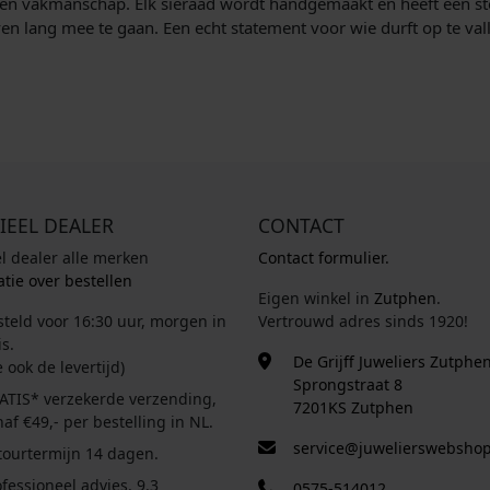
en vakmanschap. Elk sieraad wordt handgemaakt en heeft een stoer
n lang mee te gaan. Een echt statement voor wie durft op te val
IEEL DEALER
CONTACT
el dealer alle merken
Contact formulier.
tie over bestellen
Eigen winkel in
Zutphen
.
steld voor 16:30 uur, morgen in
Vertrouwd adres sinds 1920!
s.
De Grijff Juweliers Zutphe
e ook de levertijd)
Sprongstraat 8
ATIS* verzekerde verzending,
7201KS Zutphen
af €49,- per bestelling in NL.
service@juwelierswebshop
tourtermijn 14 dagen.
fessioneel advies. 9.3
0575-514012