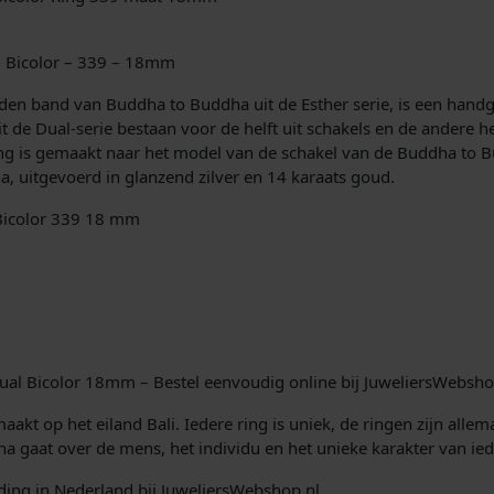
i
o
l
j
o
l Bicolor – 339 – 18mm
r
k
R
uden band van Buddha to Buddha uit de Esther serie, is een handg
i
it de Dual-serie bestaan voor de helft uit schakels en de andere he
e
n
g is gemaakt naar het model van de schakel van de Buddha to B
g
a, uitgevoerd in glanzend zilver en 14 karaats goud.
p
3
Bicolor 339 18 mm
3
r
9
E
i
s
t
j
h
s
e
al Bicolor 18mm – Bestel eenvoudig online bij JuweliersWebsho
r
w
S
kt op het eiland Bali. Iedere ring is uniek, de ringen zijn allem
m
ha gaat over de mens, het individu en het unieke karakter van ie
a
a
l
ing in Nederland bij JuweliersWebshop.nl