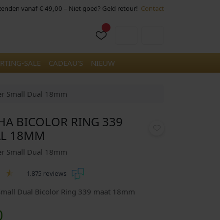
rzenden vanaf € 49,00 – Niet goed? Geld retour!
Contact
Cart
Account
RTING-SALE
CADEAU’S
NIEUW
her Small Dual 18mm
A BICOLOR RING 339
AL 18MM
ther Small Dual 18mm
1.875 reviews
Small Dual Bicolor Ring 339 maat 18mm
H
0