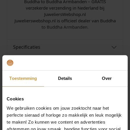
Buddha to Buddha Armbanden – GRATIS
verzekerde verzending in Nederland bij
JuweliersWebshop.nl
Juwelierswebshop.nl is officieel dealer van Buddha
to Buddha Armbanden.
Specificaties
Over Buddha To Buddha
Toestemming
Details
Over
Cookies
MEER VAN BUDDHA TO BUDDHA
We gebruiken cookies om jouw zoektocht naar het
perfecte sieraad of horloge zo makkelijk en leuk mogelijk
te maken! Zo kunnen we content en advertenties
afstemmen op jouw smaak, handige functies voor social