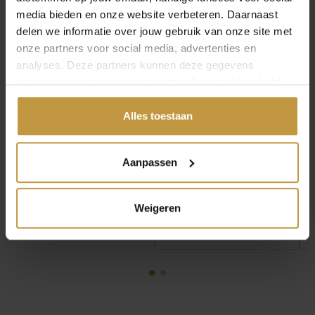
media bieden en onze website verbeteren. Daarnaast
delen we informatie over jouw gebruik van onze site met
onze partners voor social media, advertenties en
analyses. Deze partners kunnen deze gegevens
combineren met andere informatie die je met hen hebt
€
279,00
€
279,00
gedeeld of die ze hebben verzameld via jouw gebruik van
hun diensten.
Alles toestaan
BUDDHA TO BUDDHA
BUDDHA TO BUDDHA
BARBARA MINI PEARL
908 E+-G 20-23CM
BRACELET VERGULD
ESSENTIAL BAR
Aanpassen
13…
BRACELE…
Levertijd: 4-5 werkdagen
Direct leverbaar, 1
werkdag
Weigeren