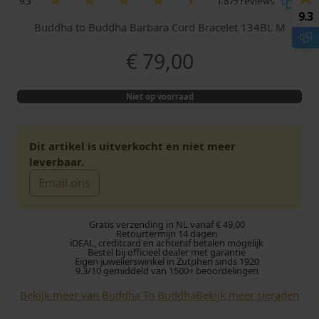
9.3
1.875 reviews
9.3
Buddha to Buddha Barbara Cord Bracelet 134BL M
€
79,00
Niet op voorraad
Dit artikel is uitverkocht en niet meer
leverbaar.
Email ons
Gratis verzending in NL vanaf € 49,00
Retourtermijn 14 dagen
iDEAL, creditcard en achteraf betalen mogelijk
Bestel bij officieel dealer met garantie
Eigen juwelierswinkel in Zutphen sinds 1920
9.3/10 gemiddeld van 1500+ beoordelingen
Bekijk meer van Buddha To Buddha
Bekijk meer sieraden