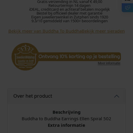
a
Gratis verzending in NL vanaf € 49,00
Retourtermijn 14 dagen
t
iDEAL, creditcard en achteraf betalen mogelijk
Bestel bij officieel dealer met garantie
o
Eigen juwelierswinkel in Zutphen sinds 1920
B
9.3/10 gemiddeld van 1500+ beoordelingen
u
Bekijk meer van Buddha To Buddha
Bekijk meer sieraden
d
d
h
a
5
0
2
E
l
l
Over het product
e
n
Beschrijving
E
Buddha to Buddha Earrings Ellen Spiral 502
a
Extra informatie
r
r