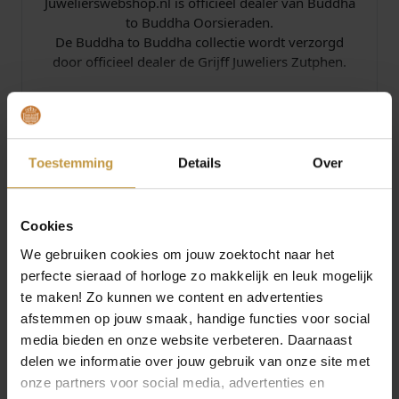
Juwelierswebshop.nl is officieel dealer van Buddha
to Buddha Oorsieraden.
De Buddha to Buddha collectie wordt verzorgd
door officieel dealer de Grijff Juweliers Zutphen.
Specificaties
Toestemming
Details
Over
Over Buddha To Buddha
Cookies
We gebruiken cookies om jouw zoektocht naar het
perfecte sieraad of horloge zo makkelijk en leuk mogelijk
te maken! Zo kunnen we content en advertenties
MEER VAN BUDDHA TO BUDDHA
€
139,00
€
149,00
afstemmen op jouw smaak, handige functies voor social
media bieden en onze website verbeteren. Daarnaast
BUDDHA TO BUDDHA
BUDDHA TO BUDDHA
delen we informatie over jouw gebruik van onze site met
CREOLEN 489 ELLEN
CREOLEN 440 ESTHER
onze partners voor social media, advertenties en
SMALL EARRINGS
SMALL EARRING