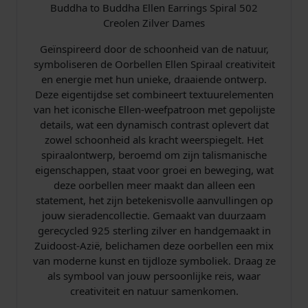
Buddha to Buddha Ellen Earrings Spiral 502
i
Creolen Zilver Dames
n
g
Geïnspireerd door de schoonheid van de natuur,
s
symboliseren de Oorbellen Ellen Spiraal creativiteit
S
en energie met hun unieke, draaiende ontwerp.
p
Deze eigentijdse set combineert textuurelementen
i
van het iconische Ellen-weefpatroon met gepolijste
r
details, wat een dynamisch contrast oplevert dat
a
zowel schoonheid als kracht weerspiegelt. Het
l
spiraalontwerp, beroemd om zijn talismanische
a
eigenschappen, staat voor groei en beweging, wat
a
deze oorbellen meer maakt dan alleen een
n
statement, het zijn betekenisvolle aanvullingen op
t
jouw sieradencollectie. Gemaakt van duurzaam
a
gerecycled 925 sterling zilver en handgemaakt in
l
Zuidoost-Azië, belichamen deze oorbellen een mix
van moderne kunst en tijdloze symboliek. Draag ze
als symbool van jouw persoonlijke reis, waar
creativiteit en natuur samenkomen.