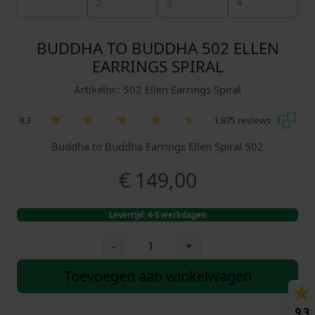
BUDDHA TO BUDDHA 502 ELLEN
EARRINGS SPIRAL
Artikelnr.: 502 Ellen Earrings Spiral
9.3
1.875 reviews
Buddha to Buddha Earrings Ellen Spiral 502
€
149,00
Levertijd: 4-5 werkdagen
B
-
+
u
d
Toevoegen aan winkelwagen
d
h
9.3