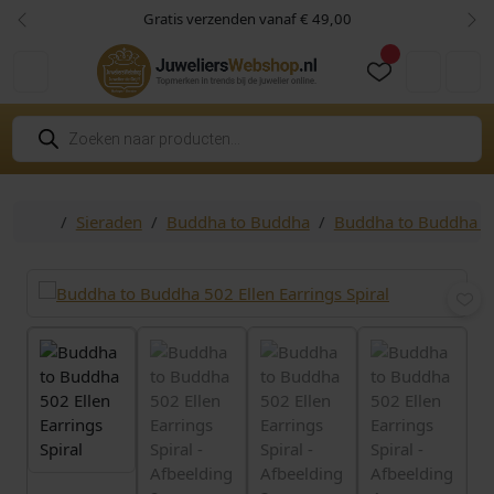
Skip to content
Skip to footer
Gratis verzenden vanaf € 49,00
Vorige
Vol
Cart
Account
P
r
o
d
u
c
Home
Sieraden
Buddha to Buddha
Buddha to Buddha o
t
e
n
z
o
e
k
e
n