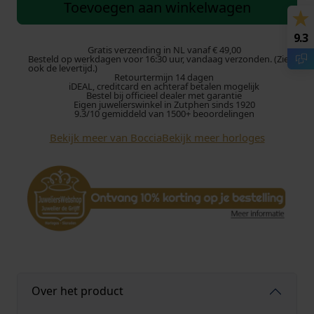
c
Toevoegen aan winkelwagen
c
i
9.3
a
Gratis verzending in NL vanaf € 49,00
Besteld op werkdagen voor 16:30 uur, vandaag verzonden. (Zie
3
ook de levertijd.)
Retourtermijn 14 dagen
3
iDEAL, creditcard en achteraf betalen mogelijk
7
Bestel bij officieel dealer met garantie
Eigen juwelierswinkel in Zutphen sinds 1920
3
9.3/10 gemiddeld van 1500+ beoordelingen
-
Bekijk meer van Boccia
Bekijk meer horloges
0
5
k
i
n
d
e
r
h
o
Over het product
r
l