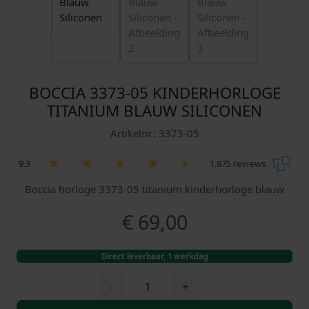
BOCCIA 3373-05 KINDERHORLOGE
TITANIUM BLAUW SILICONEN
Artikelnr.: 3373-05
9.3
1.875 reviews
Boccia horloge 3373-05 titanium kinderhorloge blauw
€
69,00
Direct leverbaar, 1 werkdag
B
-
+
o