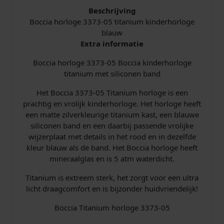
o
Beschrijving
g
Boccia horloge 3373-05 titanium kinderhorloge
e
blauw
t
Extra informatie
i
Boccia horloge 3373-05 Boccia kinderhorloge
t
titanium met siliconen band
a
n
Het Boccia 3373-05 Titanium horloge is een
i
prachtig en vrolijk kinderhorloge. Het horloge heeft
u
een matte zilverkleurige titanium kast, een blauwe
m
siliconen band en een daarbij passende vrolijke
B
wijzerplaat met details in het rood en in dezelfde
l
kleur blauw als de band. Het Boccia horloge heeft
a
mineraalglas en is 5 atm waterdicht.
u
w
Titanium is extreem sterk, het zorgt voor een ultra
S
licht draagcomfort en is bijzonder huidvriendelijk!
i
l
Boccia Titanium horloge 3373-05
i