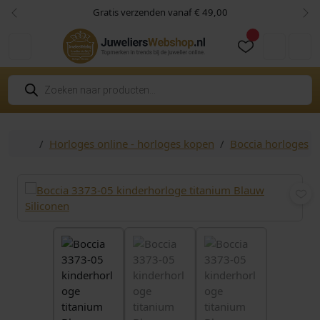
Skip to content
Skip to footer
Gratis verzenden vanaf € 49,00
Vorige
Vol
Cart
Account
P
r
o
d
u
c
Home
Horloges online - horloges kopen
Boccia horloges
t
e
n
z
o
e
k
e
n