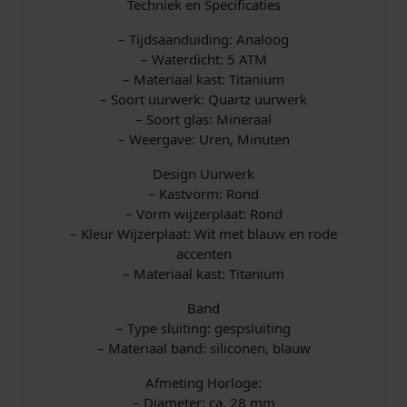
Techniek en Specificaties
c
o
– Tijdsaanduiding: Analoog
n
– Waterdicht: 5 ATM
e
– Materiaal kast: Titanium
n
– Soort uurwerk: Quartz uurwerk
a
– Soort glas: Mineraal
a
– Weergave: Uren, Minuten
n
t
Design Uurwerk
a
– Kastvorm: Rond
l
– Vorm wijzerplaat: Rond
– Kleur Wijzerplaat: Wit met blauw en rode
accenten
– Materiaal kast: Titanium
Band
– Type sluiting: gespsluiting
– Materiaal band: siliconen, blauw
Afmeting Horloge:
– Diameter: ca. 28 mm