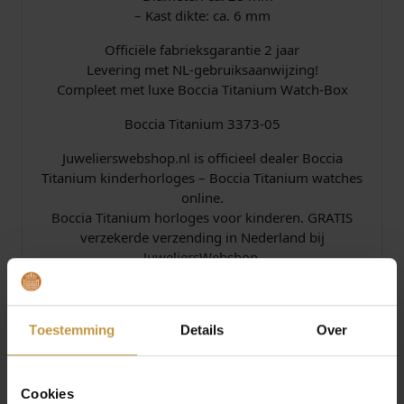
– Kast dikte: ca. 6 mm
Officiële fabrieksgarantie 2 jaar
Levering met NL-gebruiksaanwijzing!
Compleet met luxe Boccia Titanium Watch-Box
Boccia Titanium 3373-05
Juwelierswebshop.nl is officieel dealer Boccia
Titanium kinderhorloges – Boccia Titanium watches
online.
Boccia Titanium horloges voor kinderen. GRATIS
verzekerde verzending in Nederland bij
JuweliersWebshop.
Specificaties
Toestemming
Details
Over
Over Boccia
Cookies