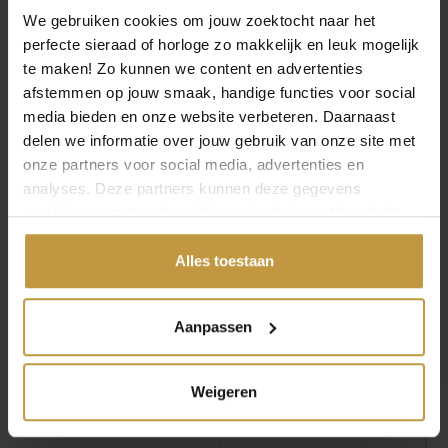
We gebruiken cookies om jouw zoektocht naar het
perfecte sieraad of horloge zo makkelijk en leuk mogelijk
te maken! Zo kunnen we content en advertenties
afstemmen op jouw smaak, handige functies voor social
MEER VAN BOCCIA HORLOGES
€
179,00
€
249,00
media bieden en onze website verbeteren. Daarnaast
delen we informatie over jouw gebruik van onze site met
BOCCIA 3607-06
BOCCIA 3733-01
onze partners voor social media, advertenties en
HORLOGE HEREN
HORLOGE HEREN
analyses. Deze partners kunnen deze gegevens
TITANIUM ZILVER
TITANIUM CHRONO
combineren met andere informatie die je met hen hebt
WIT
Direct leverbaar, 1
gedeeld of die ze hebben verzameld via jouw gebruik van
werkdag
Direct leverbaar, 1
hun diensten.
Alles toestaan
werkdag
Aanpassen
Weigeren