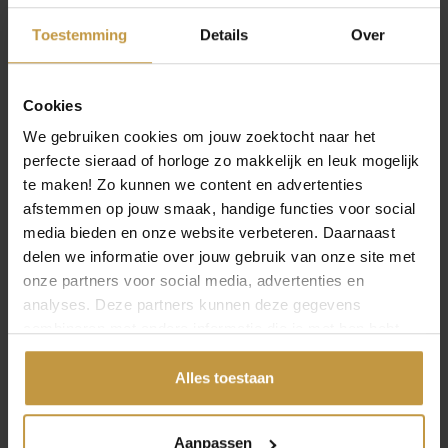
BICOLOR
GOUDKLEURIG
Toestemming
Details
Over
Direct leverbaar, 1
Direct leverbaar, 1
werkdag
werkdag
Cookies
We gebruiken cookies om jouw zoektocht naar het
perfecte sieraad of horloge zo makkelijk en leuk mogelijk
te maken! Zo kunnen we content en advertenties
afstemmen op jouw smaak, handige functies voor social
media bieden en onze website verbeteren. Daarnaast
delen we informatie over jouw gebruik van onze site met
onze partners voor social media, advertenties en
analyses. Deze partners kunnen deze gegevens
combineren met andere informatie die je met hen hebt
gedeeld of die ze hebben verzameld via jouw gebruik van
hun diensten.
Alles toestaan
INFORMATIE OVER BOCCIA
Aanpassen