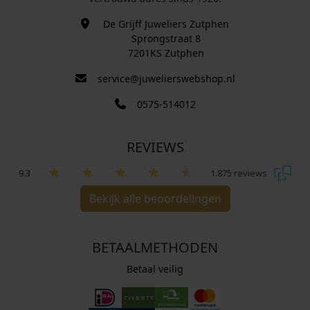
De Grijff Juweliers Zutphen
Sprongstraat 8
7201KS Zutphen
service@juwelierswebshop.nl
0575-514012
REVIEWS
9.3
1.875 reviews
Bekijk alle beoordelingen
BETAALMETHODEN
Betaal veilig