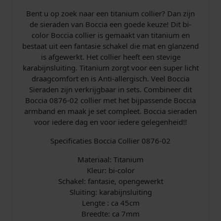
a
Bent u op zoek naar een titanium collier? Dan zijn
a
de sieraden van Boccia een goede keuze! Dit bi-
n
color Boccia collier is gemaakt van titanium en
t
bestaat uit een fantasie schakel die mat en glanzend
a
is afgewerkt. Het collier heeft een stevige
l
karabijnsluiting. Titanium zorgt voor een super licht
draagcomfort en is Anti-allergisch. Veel Boccia
Sieraden zijn verkrijgbaar in sets. Combineer dit
Boccia 0876-02 collier met het bijpassende Boccia
armband en maak je set compleet. Boccia sieraden
voor iedere dag en voor iedere gelegenheid!!
Specificaties Boccia Collier 0876-02
Materiaal: Titanium
Kleur: bi-color
Schakel: fantasie, opengewerkt
Sluiting: karabijnsluiting
Lengte : ca 45cm
Breedte: ca 7mm