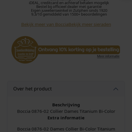
iDEAL, creditcard en achteraf betalen mogelijk
7
Bestel bij officieel dealer met garantie
Eigen juwelierswinkel in Zutphen sinds 1920
6
9.3/10 gemiddeld van 1500+ beoordelingen
-
Bekijk meer van Boccia
Bekijk meer sieraden
0
2
C
o
l
l
i
e
r
T
Over het product
i
t
a
Beschrijving
n
Boccia 0876-02 Collier Dames Titanium Bi-Color
i
Extra informatie
u
Boccia 0876-02 Dames Collier Bi-Color Titanium
m