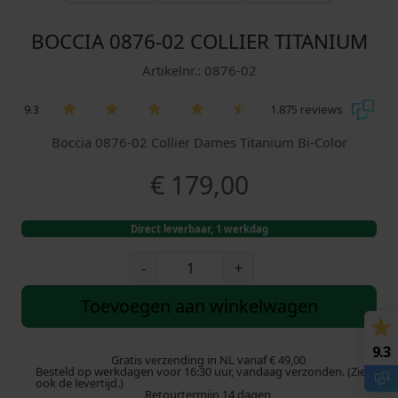
BOCCIA 0876-02 COLLIER TITANIUM
Artikelnr.: 0876-02
9.3
1.875 reviews
Boccia 0876-02 Collier Dames Titanium Bi-Color
€
179,00
Direct leverbaar, 1 werkdag
B
-
+
o
c
Toevoegen aan winkelwagen
c
i
9.3
a
Gratis verzending in NL vanaf € 49,00
Besteld op werkdagen voor 16:30 uur, vandaag verzonden. (Zie
0
ook de levertijd.)
Retourtermijn 14 dagen
8