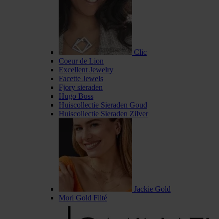
Clic
Coeur de Lion
Excellent Jewelry
Facette Jewels
Fjory sieraden
Hugo Boss
Huiscollectie Sieraden Goud
Huiscollectie Sieraden Zilver
Jackie Gold
Mori Gold Filté