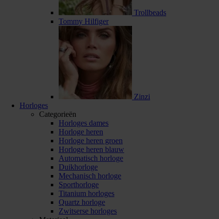
Trollbeads
Tommy Hilfiger
Zinzi
Horloges
Categorieën
Horloges dames
Horloge heren
Horloge heren groen
Horloge heren blauw
Automatisch horloge
Duikhorloge
Mechanisch horloge
Sporthorloge
Titanium horloges
Quartz horloge
Zwitserse horloges