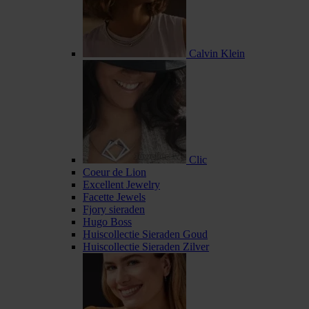
Calvin Klein
Clic
Coeur de Lion
Excellent Jewelry
Facette Jewels
Fjory sieraden
Hugo Boss
Huiscollectie Sieraden Goud
Huiscollectie Sieraden Zilver