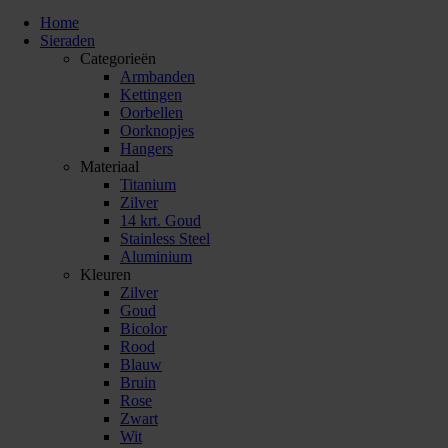
Home
Sieraden
Categorieën
Armbanden
Kettingen
Oorbellen
Oorknopjes
Hangers
Materiaal
Titanium
Zilver
14 krt. Goud
Stainless Steel
Aluminium
Kleuren
Zilver
Goud
Bicolor
Rood
Blauw
Bruin
Rose
Zwart
Wit