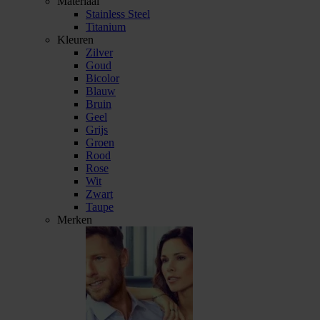
Materiaal
Stainless Steel
Titanium
Kleuren
Zilver
Goud
Bicolor
Blauw
Bruin
Geel
Grijs
Groen
Rood
Rose
Wit
Zwart
Taupe
Merken