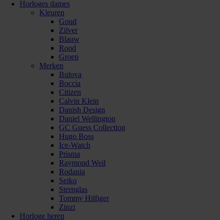
Horloges dames
Kleuren
Goud
Zilver
Blauw
Rood
Groen
Merken
Bulova
Boccia
Citizen
Calvin Klein
Danish Design
Daniel Wellington
GC Guess Collection
Hugo Boss
Ice-Watch
Prisma
Raymond Weil
Rodania
Seiko
Sternglas
Tommy Hilfiger
Zinzi
Horloge heren