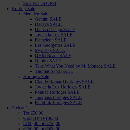
Smartwatch OPS!
Korting-Sale
Sieraden Sale
Gemini SALE
Dacaya SALE
Danish Design SALE
Joy de la Luz SALE
Kameleon SALE
Les Georgettes SALE
Mya Bay SALE
OHM Beads SALE
Quoins SALE
Take What You Need by Mi Moneda SALE
Thomas Sabo SALE
Horloges Sale
Claude Bernard horloges SALE
Joy de la Luz Horloges SALE
Pontiac Horloges SALE
Junghans horloges SALE
Kerbholz horloges SALE
Cadeau’s
Tot €50,00
€50,00 tot €100,00
€100,00 tot €250,00
€250,00 tot €500,00