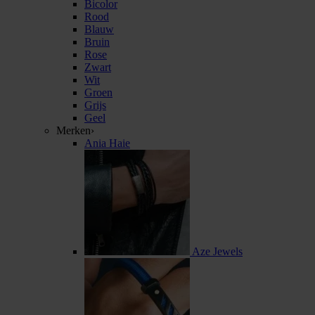
Bicolor
Rood
Blauw
Bruin
Rose
Zwart
Wit
Groen
Grijs
Geel
Merken
›
Ania Haie
Aze Jewels