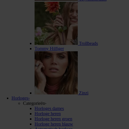
Trollbeads
Tommy Hilfiger
Zinzi
Horloges
›
Categorieën
›
Horloges dames
Horloge heren
Horloge heren groen
Horloge heren blauw