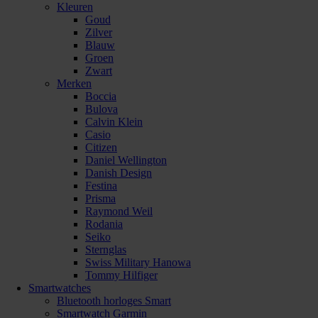
Kleuren
Goud
Zilver
Blauw
Groen
Zwart
Merken
Boccia
Bulova
Calvin Klein
Casio
Citizen
Daniel Wellington
Danish Design
Festina
Prisma
Raymond Weil
Rodania
Seiko
Sternglas
Swiss Military Hanowa
Tommy Hilfiger
Smartwatches
Bluetooth horloges Smart
Smartwatch Garmin