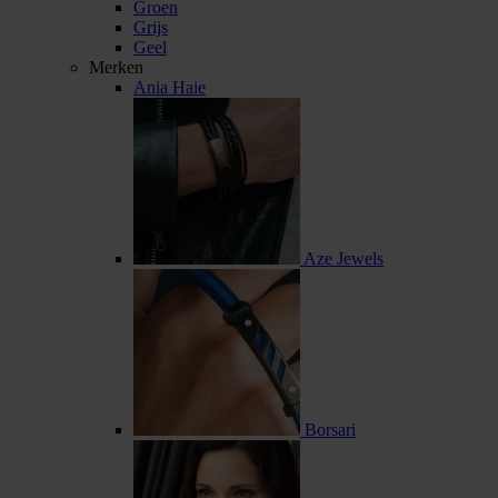
Groen
Grijs
Geel
Merken
Ania Haie
Aze Jewels
Borsari