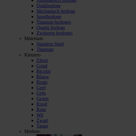
Automatisch horloge
Duikhorloge
Mechanisch horloge
Sporthorloge
Titanium horloges
Quartz horloge
Zwitserse horloges
Materiaal
›
Stainless Steel
Titanium
Kleuren
›
Zilver
Goud
Bicolor
Blauw
Bruin
Geel
Grijs
Groen
Rood
Rose
Wit
Zwart
Taupe
Merken
›