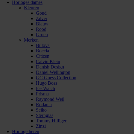
Horloges dames
Kleuren
Goud
Zilver
Blauw
Rood
Groen
Merken
Bulova
Boccia
Citizen
Calvin Klein
Danish Design
Daniel Wellington
GC Guess Collection
Hugo Boss
Ice-Watch
Prisma
Raymond Weil
Rodania
Seiko
Sternglas
Tommy Hilfiger
Zinzi
Horloge heren