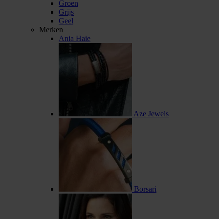
Groen
Grijs
Geel
Merken
Ania Haie
Aze Jewels
Borsari