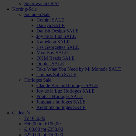
Smartwatch OPS!
Korting-Sale
Sieraden Sale
Gemini SALE
Dacaya SALE
Danish Design SALE
Joy de la Luz SALE
Kameleon SALE
Les Georgettes SALE
Mya Bay SALE
OHM Beads SALE
Quoins SALE
Take What You Need by Mi Moneda SALE
Thomas Sabo SALE
Horloges Sale
Claude Bernard horloges SALE
Joy de la Luz Horloges SALE
Pontiac Horloges SALE
Junghans horloges SALE
Kerbholz horloges SALE
Cadeau’s
Tot €50,00
€50,00 tot €100,00
€100,00 tot €250,00
€250,00 tot €500,00