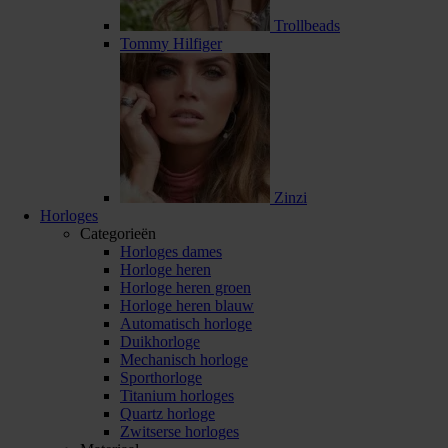
Trollbeads
Tommy Hilfiger
Zinzi
Horloges
Categorieën
Horloges dames
Horloge heren
Horloge heren groen
Horloge heren blauw
Automatisch horloge
Duikhorloge
Mechanisch horloge
Sporthorloge
Titanium horloges
Quartz horloge
Zwitserse horloges