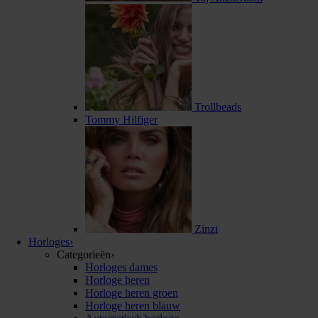
Trollbeads
Tommy Hilfiger
Zinzi
Horloges
›
Categorieën
›
Horloges dames
Horloge heren
Horloge heren groen
Horloge heren blauw