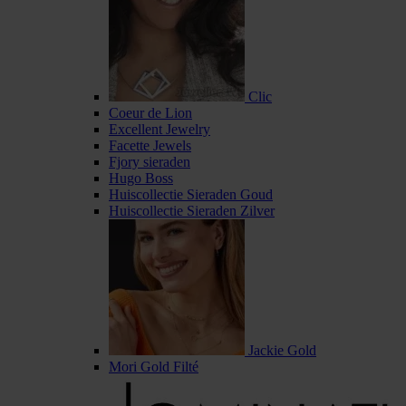
Clic
Coeur de Lion
Excellent Jewelry
Facette Jewels
Fjory sieraden
Hugo Boss
Huiscollectie Sieraden Goud
Huiscollectie Sieraden Zilver
Jackie Gold
Mori Gold Filté