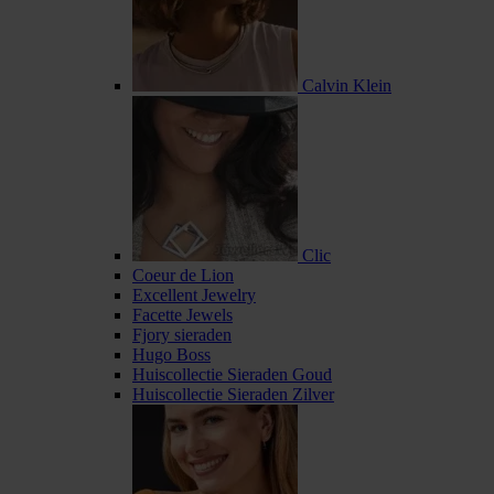
Calvin Klein
Clic
Coeur de Lion
Excellent Jewelry
Facette Jewels
Fjory sieraden
Hugo Boss
Huiscollectie Sieraden Goud
Huiscollectie Sieraden Zilver