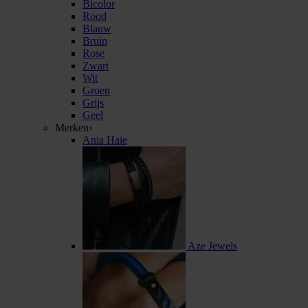
Bicolor
Rood
Blauw
Bruin
Rose
Zwart
Wit
Groen
Grijs
Geel
Merken
›
Ania Haie
Aze Jewels