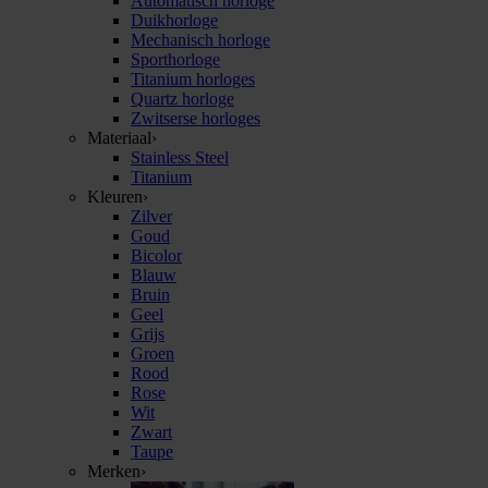
Automatisch horloge
Duikhorloge
Mechanisch horloge
Sporthorloge
Titanium horloges
Quartz horloge
Zwitserse horloges
Materiaal
›
Stainless Steel
Titanium
Kleuren
›
Zilver
Goud
Bicolor
Blauw
Bruin
Geel
Grijs
Groen
Rood
Rose
Wit
Zwart
Taupe
Merken
›