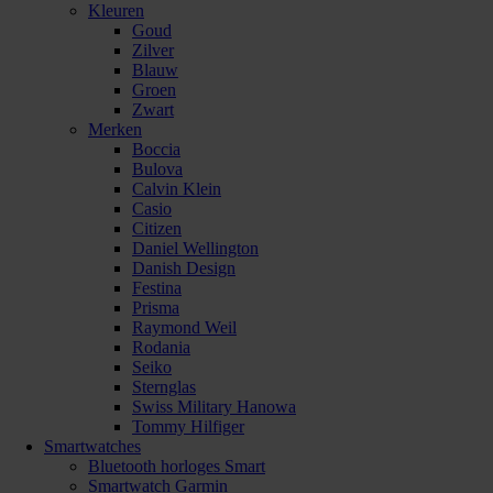
Kleuren
Goud
Zilver
Blauw
Groen
Zwart
Merken
Boccia
Bulova
Calvin Klein
Casio
Citizen
Daniel Wellington
Danish Design
Festina
Prisma
Raymond Weil
Rodania
Seiko
Sternglas
Swiss Military Hanowa
Tommy Hilfiger
Smartwatches
Bluetooth horloges Smart
Smartwatch Garmin