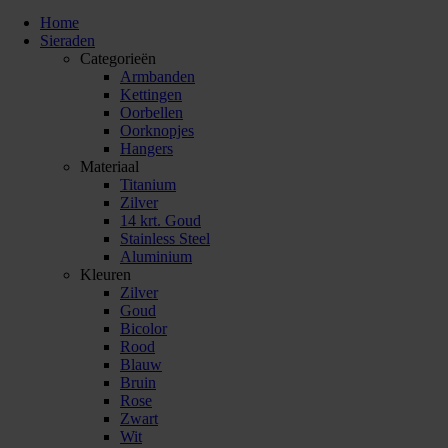
Home
Sieraden
Categorieën
Armbanden
Kettingen
Oorbellen
Oorknopjes
Hangers
Materiaal
Titanium
Zilver
14 krt. Goud
Stainless Steel
Aluminium
Kleuren
Zilver
Goud
Bicolor
Rood
Blauw
Bruin
Rose
Zwart
Wit