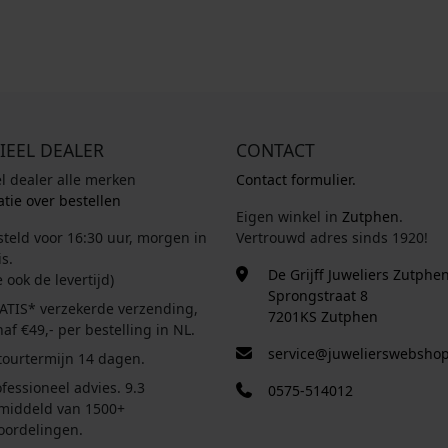
IEEL DEALER
CONTACT
el dealer alle merken
Contact formulier.
tie over bestellen
Eigen winkel in
Zutphen
.
steld voor 16:30 uur, morgen in
Vertrouwd adres sinds 1920!
s.
De Grijff Juweliers Zutphe
e ook de levertijd)
Sprongstraat 8
ATIS* verzekerde verzending,
7201KS Zutphen
af €49,- per bestelling in NL.
service@juwelierswebshop
tourtermijn 14 dagen.
fessioneel advies. 9.3
0575-514012
middeld van 1500+
oordelingen.