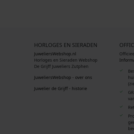
HORLOGES EN SIERADEN
OFFIC
JuweliersWebshop.nl
Officie
Horloges en Sieraden Webshop
Informa
De Grijff Juweliers Zutphen
Be
JuweliersWebshop - over ons
hui
(zi
Juwelier de Grijff - historie
GR
van
Re
Pro
ge
be