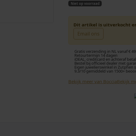
Niet op voorraad
Dit artikel is uitverkocht 
Email ons
Gratis verzending in NL vanaf € 49
Retourtermijn 14 dagen
iDEAL, creditcard en achteraf beta
Bestel bij officieel dealer met gara
Eigen juwelierswinkel in Zutphen 
9.3/10 gemiddeld van 1500+ beoo
Bekijk meer van Boccia
Bekijk m