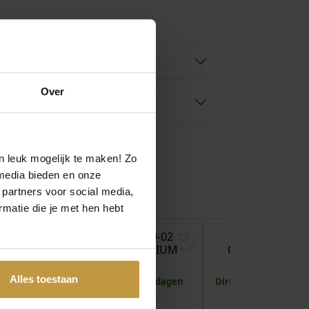
Over
n leuk mogelijk te maken! Zo
media bieden en onze
 partners voor social media,
€
169,00
€
179,00
€
matie die je met hen hebt
90-01
BOCCIA 08090-02
BOCCIA 0832-
ANIUM
COLLIER TITANIUM
COLLIER TITAN
BICOLOR
GOUDKLEUR
 1 werkdag
Alles toestaan
Levertijd: 2-3 werkdagen
Direct leverbaar, 1 