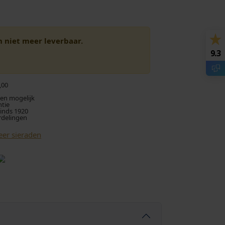
en niet meer leverbaar.
9.3
,00
len mogelijk
ntie
sinds 1920
rdelingen
eer sieraden