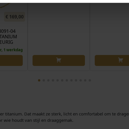
€
169,00
8091-04
ITANIUM
EURIG
r, 1 werkdag
r titanium. Dat maakt ze sterk, licht en comfortabel om te drage
oor wie houdt van stijl en draaggemak.