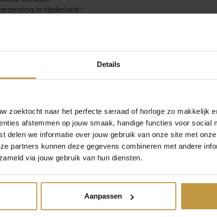
erzending in Nederland !
Details
 zoektocht naar het perfecte sieraad of horloge zo makkelijk e
enties afstemmen op jouw smaak, handige functies voor social 
t delen we informatie over jouw gebruik van onze site met onze
MEER VAN BOCCIA SIERADEN
€
149,00
eze partners kunnen deze gegevens combineren met andere infor
zameld via jouw gebruik van hun diensten.
BOCCIA 08065-03
BOCCIA 080
COLLIER TITANIUM
COLLIER TIT
GOUDKLEURIG
Direct leverbaar,
Aanpassen
Direct leverbaar, 1 werkdag