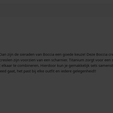
n
T
i
t
a
n
i
u
m
a
Dan zijn de sieraden van Boccia een goede keuze! Deze Boccia cre
a
reolen zijn voorzien van een scharnier. Titanium zorgt voor een s
n
t elkaar te combineren. Hierdoor kun je gemakkelijk sets samenste
t
ed gaat, het past bij elke outfit en iedere gelegenheid!!
a
l