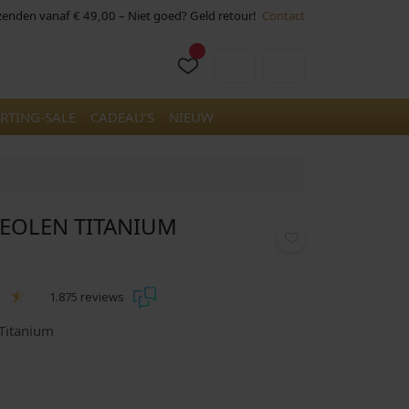
rzenden vanaf € 49,00 – Niet goed? Geld retour!
Contact
Cart
Account
RTING-SALE
CADEAU’S
NIEUW
REOLEN TITANIUM
1.875 reviews
Titanium