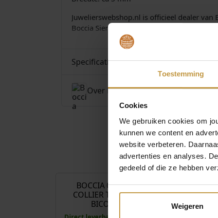
Juwelierswebshop.nl is officieel dealer van
Boccia Sieraden dames Titanium – GRATIS v
Specificaties
Toestemming
Over Boccia
Cookies
We gebruiken cookies om jouw
kunnen we content en advert
website verbeteren. Daarnaas
advertenties en analyses. D
€
149,00
gedeeld of die ze hebben ver
BOCCIA 08092-02
BOCCIA 0
COLLIER TITANIUM
COLLIER T
BICOLOR
GOUDKL
Weigeren
Direct leverbaar, 1 werkdag
Direct leverbaa