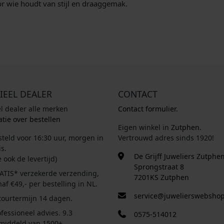
oor wie houdt van stijl en draaggemak.
IEEL DEALER
CONTACT
el dealer alle merken
Contact formulier.
tie over bestellen
Eigen winkel in
Zutphen
.
steld voor 16:30 uur, morgen in
Vertrouwd adres sinds 1920!
s.
De Grijff Juweliers Zutphe
e ook de levertijd)
Sprongstraat 8
ATIS* verzekerde verzending,
7201KS Zutphen
af €49,- per bestelling in NL.
service@juwelierswebshop
tourtermijn 14 dagen.
fessioneel advies. 9.3
0575-514012
middeld van 1500+