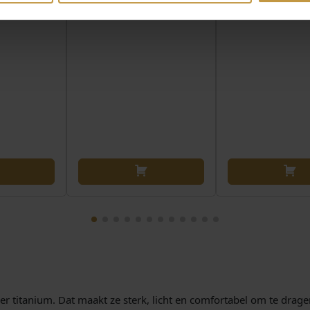
r titanium. Dat maakt ze sterk, licht en comfortabel om te drage