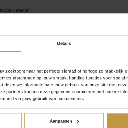
 Boccia Sieraden
erzending in Nederland !
Details
 zoektocht naar het perfecte sieraad of horloge zo makkelijk e
enties afstemmen op jouw smaak, handige functies voor social 
t delen we informatie over jouw gebruik van onze site met onze
eze partners kunnen deze gegevens combineren met andere infor
MEER VAN BOCCIA SIERADEN
€
169,00
€
149,00
zameld via jouw gebruik van hun diensten.
8091-04
BOCCIA 08065-03
BOCCIA 051
ITANIUM
COLLIER TITANIUM
OORSTEKERS T
EURIG
GOUDKLEURIG
BICOLO
Aanpassen
r, 1 werkdag
Direct leverbaar, 1 werkdag
Direct leverbaar,