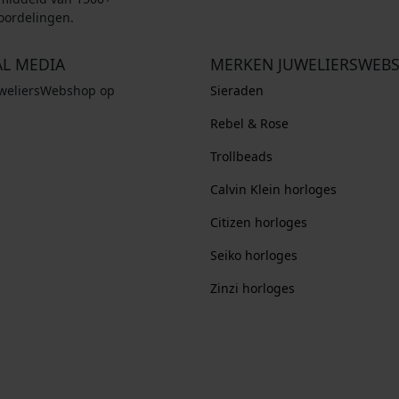
oordelingen.
AL MEDIA
MERKEN JUWELIERSWEB
uweliersWebshop op
Sieraden
Rebel & Rose
Trollbeads
Calvin Klein horloges
Citizen horloges
Seiko horloges
Zinzi horloges