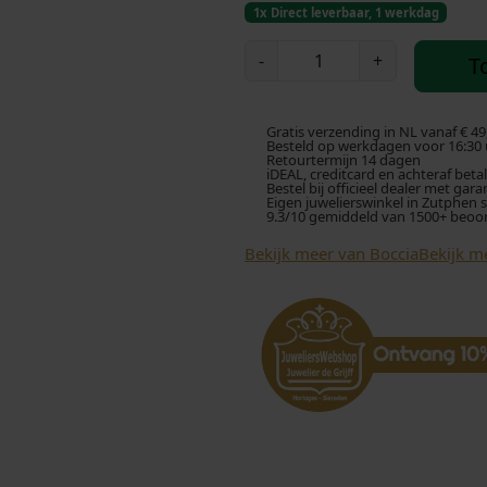
1x Direct leverbaar, 1 werkdag
B
-
+
T
o
c
c
Gratis verzending in NL vanaf € 49
i
Besteld op werkdagen voor 16:30 u
Retourtermijn 14 dagen
a
iDEAL, creditcard en achteraf beta
Bestel bij officieel dealer met gara
0
Eigen juwelierswinkel in Zutphen 
9.3/10 gemiddeld van 1500+ beoo
5
3
Bekijk meer van Boccia
Bekijk m
9
-
0
5
C
r
e
o
l
e