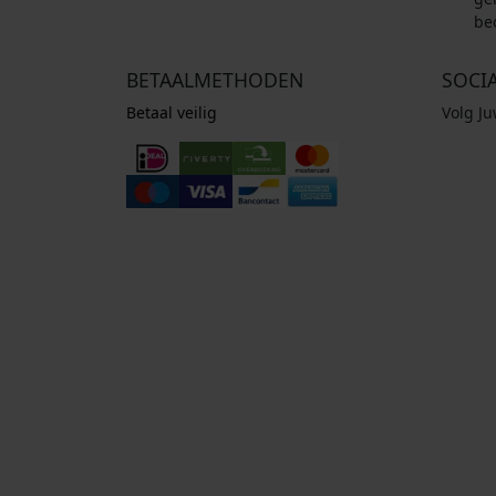
be
BETAALMETHODEN
SOCI
Betaal veilig
Volg J