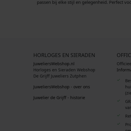
passen bij elke stijl en gelegenheid. Perfect v
HORLOGES EN SIERADEN
OFFIC
JuweliersWebshop.nl
Officie
Horloges en Sieraden Webshop
Informa
De Grijff Juweliers Zutphen
Be
JuweliersWebshop - over ons
hui
(zi
Juwelier de Grijff - historie
GR
van
Re
Pro
ge