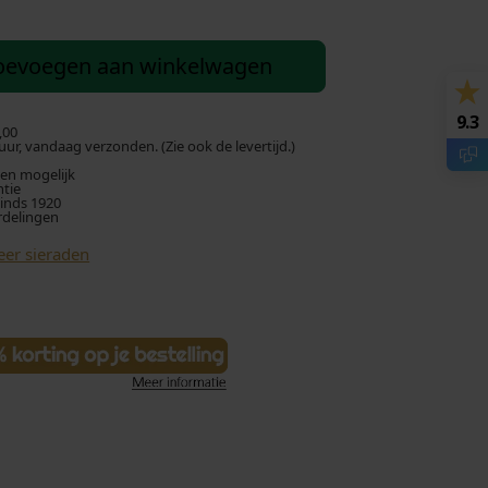
oevoegen aan winkelwagen
9.3
,00
ur, vandaag verzonden. (Zie ook de levertijd.)
len mogelijk
ntie
sinds 1920
rdelingen
eer sieraden