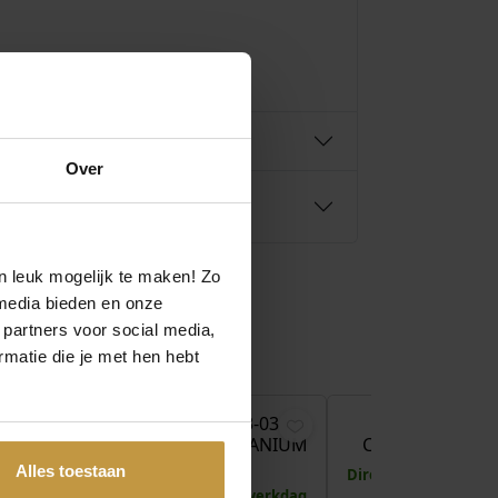
Over
n leuk mogelijk te maken! Zo
media bieden en onze
 partners voor social media,
matie die je met hen hebt
€
89,00
€
79,00
06-02
BOCCIA 05103-03
BOCCIA 05096
ITANIUM
OORSTEKERS TITANIUM
CREOLEN TITA
R
VERGULD
Alles toestaan
Direct leverbaar, 1 
 1 werkdag
Direct leverbaar, 1 werkdag