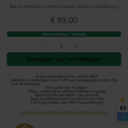
Boccia 05060-02 Creolen Dames Titanium Goudkleurig
€
89,00
Direct leverbaar, 1 werkdag
B
-
+
o
c
Toevoegen aan winkelwagen
c
i
a
Gratis verzending in NL vanaf € 49,00
Besteld op werkdagen voor 16:30 uur, vandaag verzonden. (Zie
0
ook de levertijd.)
Retourtermijn 14 dagen
5
iDEAL, creditcard en achteraf betalen mogelijk
0
Bestel bij officieel dealer met garantie
Eigen juwelierswinkel in Zutphen sinds 1920
6
9.3/10 gemiddeld van 1500+ beoordelingen
0
9.3
Bekijk meer van Boccia
Bekijk meer sieraden
-
0
2