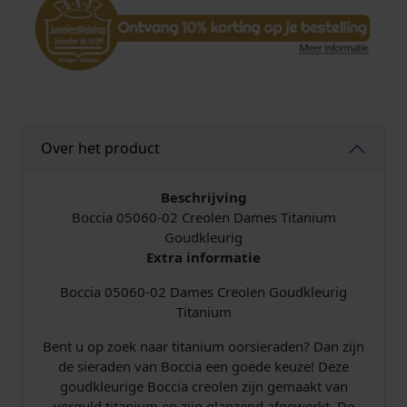
C
r
e
o
l
e
n
Over het product
T
i
t
Beschrijving
a
Boccia 05060-02 Creolen Dames Titanium
n
Goudkleurig
i
Extra informatie
u
Boccia 05060-02 Dames Creolen Goudkleurig
m
Titanium
v
e
Bent u op zoek naar titanium oorsieraden? Dan zijn
r
de sieraden van Boccia een goede keuze! Deze
g
goudkleurige Boccia creolen zijn gemaakt van
u
verguld titanium en zijn glanzend afgewerkt. De