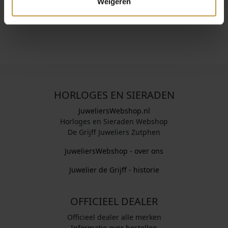
Weigeren
stijl en draaggemak.
HORLOGES EN SIERADEN
JuweliersWebshop.nl
Horloges en Sieraden Webshop
De Grijff Juweliers Zutphen
JuweliersWebshop - over ons
Juwelier de Grijff - historie
OFFICIEEL DEALER
Officieel dealer alle merken
Informatie over bestellen