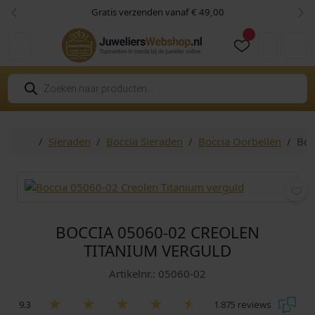
Skip to content
Skip to footer
Gratis verzenden vanaf € 49,00
Vorige
Vol
Cart
Account
P
r
o
d
u
c
Home
Sieraden
Boccia Sieraden
Boccia Oorbellen
Boc
t
e
n
z
o
e
k
e
n
BOCCIA 05060-02 CREOLEN
TITANIUM VERGULD
Artikelnr.: 05060-02
9.3
1.875 reviews