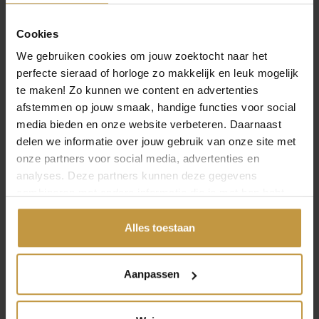
Cookies
We gebruiken cookies om jouw zoektocht naar het
perfecte sieraad of horloge zo makkelijk en leuk mogelijk
te maken! Zo kunnen we content en advertenties
afstemmen op jouw smaak, handige functies voor social
media bieden en onze website verbeteren. Daarnaast
delen we informatie over jouw gebruik van onze site met
onze partners voor social media, advertenties en
analyses. Deze partners kunnen deze gegevens
combineren met andere informatie die je met hen hebt
gedeeld of die ze hebben verzameld via jouw gebruik van
INFORMATIE OVER BOCCIA
hun diensten.
Alles toestaan
Boccia ontwerpt horloges en sieraden van zuiver
titanium. Dat maakt ze sterk, licht en comfortabel om te
Aanpassen
dragen. De tijdloze ontwerpen en hoge kwaliteit passen
bij elke stijl en gelegenheid. Perfect voor wie houdt van