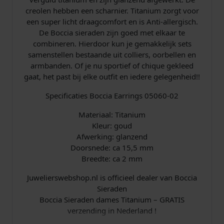
l
creolen hebben een scharnier. Titanium zorgt voor
d
een super licht draagcomfort en is Anti-allergisch.
a
De Boccia sieraden zijn goed met elkaar te
a
combineren. Hierdoor kun je gemakkelijk sets
n
samenstellen bestaande uit colliers, oorbellen en
t
armbanden. Of je nu sportief of chique gekleed
a
gaat, het past bij elke outfit en iedere gelegenheid!!
l
Specificaties Boccia Earrings 05060-02
Materiaal: Titanium
Kleur: goud
Afwerking: glanzend
Doorsnede: ca 15,5 mm
Breedte: ca 2 mm
Juwelierswebshop.nl is officieel dealer van Boccia
Sieraden
Boccia Sieraden dames Titanium – GRATIS
verzending in Nederland !