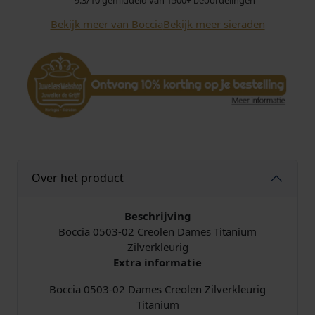
9.3/10 gemiddeld van 1500+ beoordelingen
3
Bekijk meer van Boccia
Bekijk meer sieraden
-
0
2
C
r
e
o
l
e
n
Over het product
T
i
Beschrijving
t
Boccia 0503-02 Creolen Dames Titanium
a
Zilverkleurig
n
Extra informatie
i
u
Boccia 0503-02 Dames Creolen Zilverkleurig
m
Titanium
a