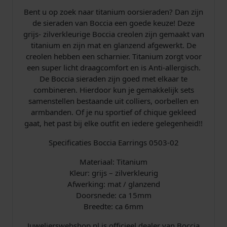
a
Bent u op zoek naar titanium oorsieraden? Dan zijn
n
de sieraden van Boccia een goede keuze! Deze
t
grijs- zilverkleurige Boccia creolen zijn gemaakt van
a
titanium en zijn mat en glanzend afgewerkt. De
l
creolen hebben een scharnier. Titanium zorgt voor
een super licht draagcomfort en is Anti-allergisch.
De Boccia sieraden zijn goed met elkaar te
combineren. Hierdoor kun je gemakkelijk sets
samenstellen bestaande uit colliers, oorbellen en
armbanden. Of je nu sportief of chique gekleed
gaat, het past bij elke outfit en iedere gelegenheid!!
Specificaties Boccia Earrings 0503-02
Materiaal: Titanium
Kleur: grijs – zilverkleurig
Afwerking: mat / glanzend
Doorsnede: ca 15mm
Breedte: ca 6mm
Juwelierswebshop.nl is officieel dealer van Boccia