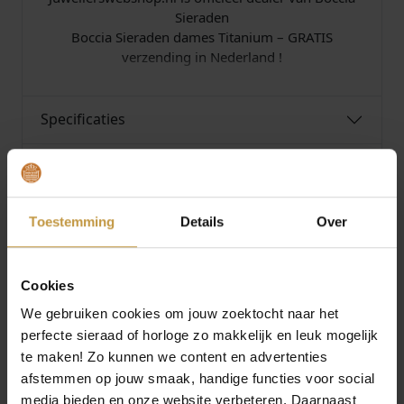
Sieraden
Boccia Sieraden dames Titanium – GRATIS
verzending in Nederland !
Specificaties
Over Boccia
Toestemming
Details
Over
Cookies
MEER VAN BOCCIA SIERADEN
We gebruiken cookies om jouw zoektocht naar het
perfecte sieraad of horloge zo makkelijk en leuk mogelijk
te maken! Zo kunnen we content en advertenties
afstemmen op jouw smaak, handige functies voor social
media bieden en onze website verbeteren. Daarnaast