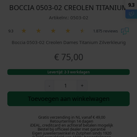
9.3
BOCCIA 0503-02 CREOLEN TITANIUM
Artikelnr.: 0503-02
9.3
1.875 reviews
Boccia 0503-02 Creolen Dames Titanium Zilverkleurig
€
75,00
Levertijd: 2-3 werkdagen
B
-
+
o
c
Toevoegen aan winkelwagen
c
i
a
Gratis verzending in NL vanaf € 49,00
Retourtermijn 14 dagen
0
iDEAL, creditcard en achteraf betalen mogelijk
Bestel bij officieel dealer met garantie
5
Eigen juwelierswinkel in Zutphen sinds 1920
0