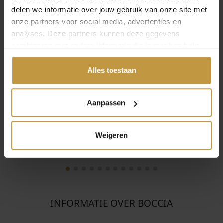
delen we informatie over jouw gebruik van onze site met
onze partners voor social media, advertenties en
analyses. Deze partners kunnen deze gegevens
combineren met andere informatie die je met hen hebt
€
149,00
€
169,00
gedeeld of die ze hebben verzameld via jouw gebruik van
hun diensten.
Alles toestaan
BOCCIA 08092-02
BOCCIA 08091-04
COLLIER TITANIUM
COLLIER TITANIUM
BICOLOR
GOUDKLEURIG
Aanpassen
Direct leverbaar, 1
Direct leverbaar, 1
werkdag
werkdag
Weigeren
INFORMATIE OVER BOCCIA