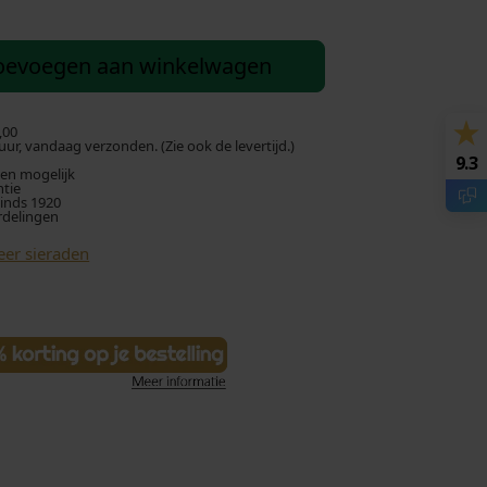
oevoegen aan winkelwagen
,00
ur, vandaag verzonden. (Zie ook de levertijd.)
9.3
len mogelijk
ntie
sinds 1920
rdelingen
eer sieraden