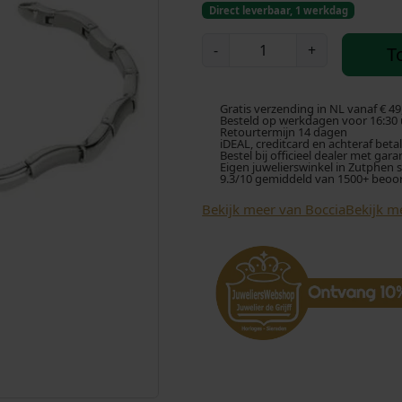
Direct leverbaar, 1 werkdag
B
-
+
T
o
c
c
Gratis verzending in NL vanaf € 49
i
Besteld op werkdagen voor 16:30 u
Retourtermijn 14 dagen
a
iDEAL, creditcard en achteraf beta
Bestel bij officieel dealer met gara
0
Eigen juwelierswinkel in Zutphen 
9.3/10 gemiddeld van 1500+ beoo
3
7
Bekijk meer van Boccia
Bekijk m
0
-
0
1
A
r
m
b
a
n