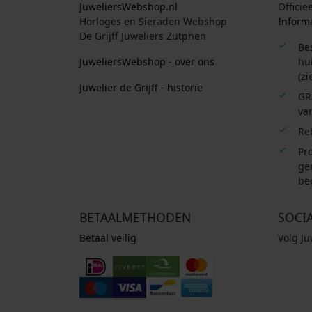
JuweliersWebshop.nl
Officie
Horloges en Sieraden Webshop
Informa
De Grijff Juweliers Zutphen
Be
JuweliersWebshop - over ons
hui
(zi
Juwelier de Grijff - historie
GR
van
Re
Pro
ge
be
BETAALMETHODEN
SOCI
Betaal veilig
Volg J