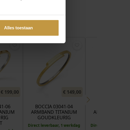
Alles toestaan
€
199,00
€
149,00
€
41-06
BOCCIA 03041-04
BOCCIA 03011
TANIUM
ARMBAND TITANIUM
ARMBAND TITA
RIG
GOUDKLEURIG
GOUDKLEUR
T
Direct leverbaar, 1 werkdag
Direct leverbaar, 1 