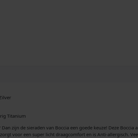
d
T
i
t
a
n
i
u
m
a
a
n
t
a
ilver
l
rig Titanium
 Dan zijn de sieraden van Boccia een goede keuze! Deze Boccia 
rgt voor een super licht draagcomfort en is Anti-allergisch. Veel 