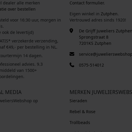
el dealer alle merken
Contact formulier.
tie over bestellen
Eigen winkel in
Zutphen
.
steld voor 16:30 uur, morgen in
Vertrouwd adres sinds 1920!
s.
De Grijff Juweliers Zutphe
e ook de levertijd)
Sprongstraat 8
ATIS* verzekerde verzending,
7201KS Zutphen
af €49,- per bestelling in NL.
service@juwelierswebshop
tourtermijn 14 dagen.
fessioneel advies. 9.3
0575-514012
middeld van 1500+
oordelingen.
AL MEDIA
MERKEN JUWELIERSWEB
uweliersWebshop op
Sieraden
Rebel & Rose
Trollbeads