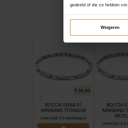
gedeeld of die ze hebben ver
Weigeren
€
99,00
BOCCIA 03068-01
BOCCIA 0
ARMBAND TITANIUM
ARMBAND T
BICO
Levertijd: 2-3 werkdagen
Levertijd: 2-