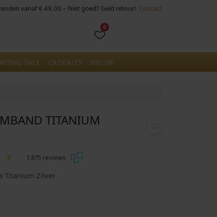
rzenden vanaf € 49,00 – Niet goed? Geld retour!
Contact
0
Cart
Account
RTING-SALE
CADEAU’S
NIEUW
RMBAND TITANIUM
1.875 reviews
Titanium Zilver