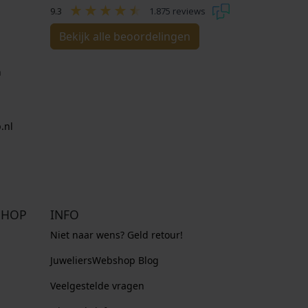
9.3
1.875 reviews
Bekijk alle beoordelingen
n
.nl
SHOP
INFO
Niet naar wens? Geld retour!
JuweliersWebshop Blog
Veelgestelde vragen