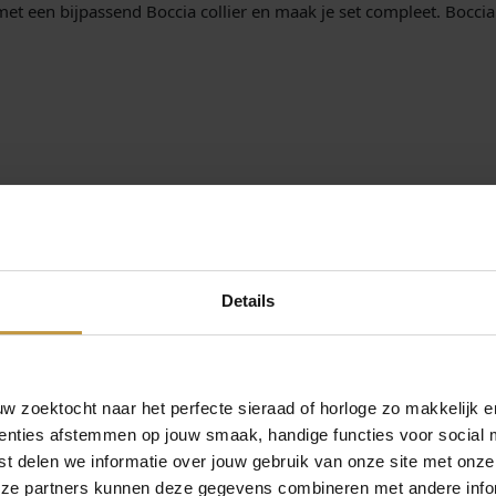
 een bijpassend Boccia collier en maak je set compleet. Boccia 
 Boccia Sieraden
Details
erzending in Nederland !
 zoektocht naar het perfecte sieraad of horloge zo makkelijk e
enties afstemmen op jouw smaak, handige functies voor social 
t delen we informatie over jouw gebruik van onze site met onze
eze partners kunnen deze gegevens combineren met andere infor