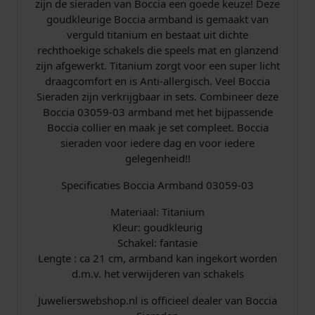
zijn de sieraden van Boccia een goede keuze! Deze
i
goudkleurige Boccia armband is gemaakt van
u
verguld titanium en bestaat uit dichte
m
rechthoekige schakels die speels mat en glanzend
v
zijn afgewerkt. Titanium zorgt voor een super licht
e
draagcomfort en is Anti-allergisch. Veel Boccia
r
Sieraden zijn verkrijgbaar in sets. Combineer deze
g
Boccia 03059-03 armband met het bijpassende
u
Boccia collier en maak je set compleet. Boccia
l
sieraden voor iedere dag en voor iedere
d
gelegenheid!!
a
a
Specificaties Boccia Armband 03059-03
n
t
Materiaal: Titanium
a
Kleur: goudkleurig
l
Schakel: fantasie
Lengte : ca 21 cm, armband kan ingekort worden
d.m.v. het verwijderen van schakels
Juwelierswebshop.nl is officieel dealer van Boccia