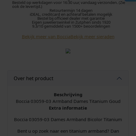
Besteld op werkdagen voor 16:30 uur, vandaag verzonden. (Zie
0
ook de levertijd.)
Retourtermijn 14 dagen
3
iDEAL, creditcard en achteraf betalen mogelijk
0
Bestel bij officieel dealer met garantie
Eigen juwelierswinkel in Zutphen sinds 1920
5
9.3/10 gemiddeld van 1500+ beoordelingen
9
Bekijk meer van Boccia
Bekijk meer sieraden
-
0
3
A
r
m
Over het product
b
a
n
Beschrijving
d
Boccia 03059-03 Armband Dames Titanium Goud
T
Extra informatie
i
t
Boccia 03059-03 Dames Armband Bicolor Titanium
a
Bent u op zoek naar een titanium armband? Dan
n