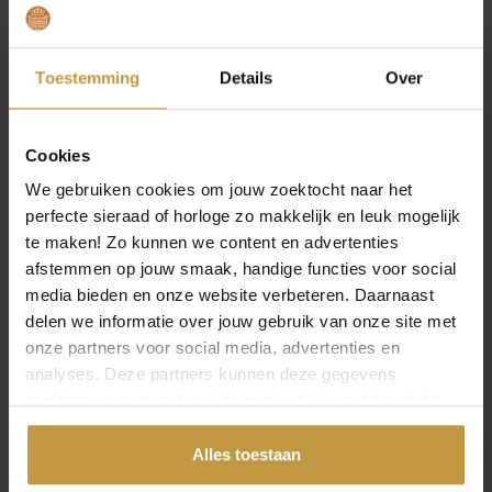
Toestemming
Details
Over
Cookies
We gebruiken cookies om jouw zoektocht naar het
perfecte sieraad of horloge zo makkelijk en leuk mogelijk
te maken! Zo kunnen we content en advertenties
afstemmen op jouw smaak, handige functies voor social
media bieden en onze website verbeteren. Daarnaast
delen we informatie over jouw gebruik van onze site met
onze partners voor social media, advertenties en
analyses. Deze partners kunnen deze gegevens
combineren met andere informatie die je met hen hebt
INFORMATIE OVER BOCCIA
gedeeld of die ze hebben verzameld via jouw gebruik van
hun diensten.
Alles toestaan
Boccia ontwerpt horloges en sieraden van zuiver