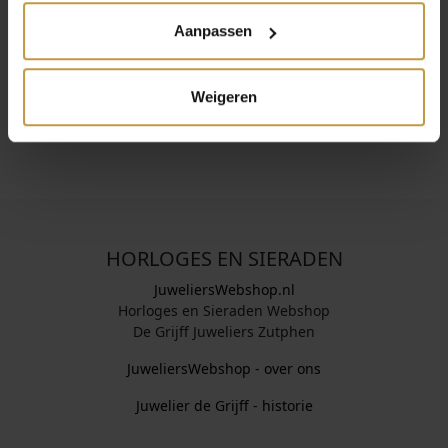
titanium. Dat maakt ze sterk, licht en comfortabel om te
dragen. De tijdloze ontwerpen en hoge kwaliteit passen
Aanpassen
bij elke stijl en gelegenheid. Perfect voor wie houdt van
stijl en draaggemak.
Weigeren
HORLOGES EN SIERADEN
JuweliersWebshop.nl
Horloges en Sieraden Webshop
De Grijff Juweliers Zutphen
JuweliersWebshop - over ons
Juwelier de Grijff - historie