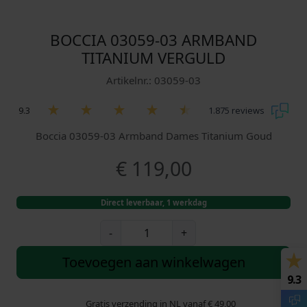
BOCCIA 03059-03 ARMBAND
TITANIUM VERGULD
Artikelnr.: 03059-03
9.3
1.875 reviews
Boccia 03059-03 Armband Dames Titanium Goud
€
119,00
Direct leverbaar, 1 werkdag
B
-
+
o
c
Toevoegen aan winkelwagen
c
9.3
i
a
Gratis verzending in NL vanaf € 49,00