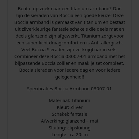
m
Bent u op zoek naar een titanium armband? Dan
a
zijn de sieraden van Boccia een goede keuze! Deze
a
Boccia armband is gemaakt van titanium en bestaat
n
uit zilverkleurige fantasie schakels die deels mat en
t
deels glanzend zijn afgewerkt. Titanium zorgt voor
a
een super licht draagcomfort en is Anti-allergisch.
l
Veel Boccia Sieraden zijn verkrijgbaar in sets.
Combineer deze Boccia 03007-01 armband met het
bijpassende Boccia collier en maak je set compleet.
Boccia sieraden voor iedere dag en voor iedere
gelegenheid!!
Specificaties Boccia Armband 03007-01
Materiaal: Titanium
Kleur: Zilver
Schakel: fantasie
Afwerking: glanzend – mat
Sluiting: clipsluiting
Lengte : ca 20cm