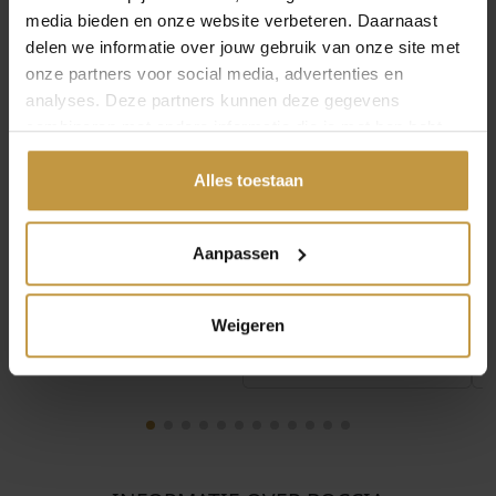
media bieden en onze website verbeteren. Daarnaast
delen we informatie over jouw gebruik van onze site met
onze partners voor social media, advertenties en
analyses. Deze partners kunnen deze gegevens
combineren met andere informatie die je met hen hebt
€
99,00
€
109,00
gedeeld of die ze hebben verzameld via jouw gebruik van
hun diensten.
Alles toestaan
BOCCIA 03068-01
BOCCIA 03068-02
ARMBAND TITANIUM
ARMBAND TITANIUM
BICOLOR
Levertijd: 2-3 werkdagen
Aanpassen
Levertijd: 2-3 werkdagen
Weigeren