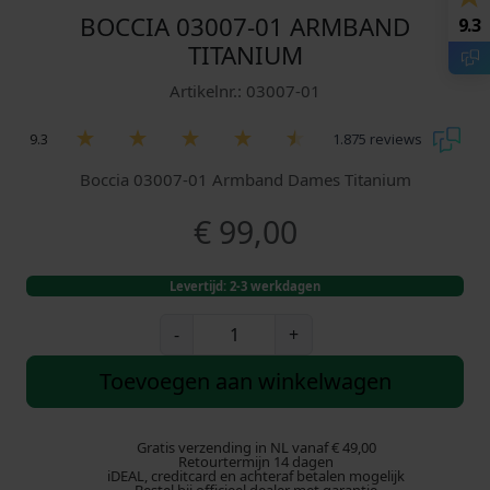
BOCCIA 03007-01 ARMBAND
9.3
TITANIUM
Artikelnr.: 03007-01
9.3
1.875 reviews
Boccia 03007-01 Armband Dames Titanium
€
99,00
Levertijd: 2-3 werkdagen
B
-
+
o
c
Toevoegen aan winkelwagen
c
i
a
Gratis verzending in NL vanaf € 49,00
Retourtermijn 14 dagen
0
iDEAL, creditcard en achteraf betalen mogelijk