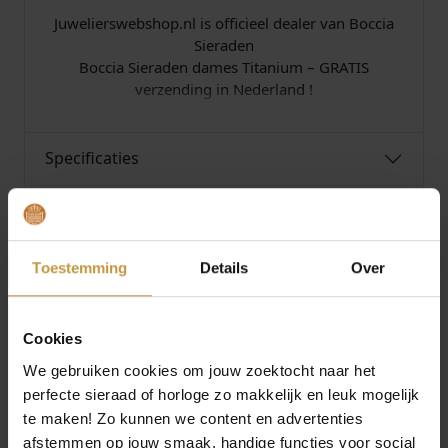
Juwelierswebshop.nl is officieel dealer van Boccia
Sieraden
Boccia Sieraden dames Titanium – GRATIS
verzending in Nederland !
Specificaties
Over Boccia
Toestemming
Details
Over
Cookies
MEER VAN BOCCIA SIERADEN
We gebruiken cookies om jouw zoektocht naar het
perfecte sieraad of horloge zo makkelijk en leuk mogelijk
te maken! Zo kunnen we content en advertenties
afstemmen op jouw smaak, handige functies voor social