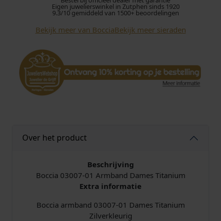
Bestel bij officieel dealer met garantie
3
Eigen juwelierswinkel in Zutphen sinds 1920
0
9.3/10 gemiddeld van 1500+ beoordelingen
0
Bekijk meer van Boccia
Bekijk meer sieraden
7
-
0
1
A
r
m
b
a
n
Over het product
d
T
Beschrijving
i
Boccia 03007-01 Armband Dames Titanium
t
Extra informatie
a
n
Boccia armband 03007-01 Dames Titanium
i
Zilverkleurig
u