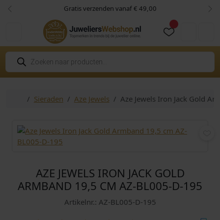
Skip to content
Skip to footer
Gratis verzenden vanaf € 49,00
Vorige
Vol
Cart
Account
P
r
o
d
u
c
Home
Sieraden
Aze Jewels
Aze Jewels Iron Jack Gold 
t
e
n
z
o
e
k
e
n
AZE JEWELS IRON JACK GOLD
ARMBAND 19,5 CM AZ-BL005-D-195
Artikelnr.: AZ-BL005-D-195