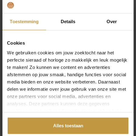
AZE JEWELS FIGARO
AZE JEWELS FIGARO
EIGHT – DORE
EIGHT – INOX
ARMBAND 21CM AZ-
ARMBAND 19,5CM AZ-
Toestemming
Details
Over
BM011-C-…
BM011-…
Direct leverbaar, 1
Direct leverbaar, 1
werkdag
werkdag
Cookies
We gebruiken cookies om jouw zoektocht naar het
perfecte sieraad of horloge zo makkelijk en leuk mogelijk
te maken! Zo kunnen we content en advertenties
afstemmen op jouw smaak, handige functies voor social
media bieden en onze website verbeteren. Daarnaast
delen we informatie over jouw gebruik van onze site met
onze partners voor social media, advertenties en
analyses. Deze partners kunnen deze gegevens
combineren met andere informatie die je met hen hebt
gedeeld of die ze hebben verzameld via jouw gebruik van
hun diensten.
Alles toestaan