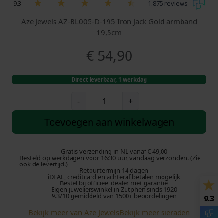
9.3
1.875 reviews
Aze Jewels AZ-BL005-D-195 Iron Jack Gold armband
19,5cm
€
54,90
Direct leverbaar, 1 werkdag
A
-
+
z
e
Toevoegen aan winkelwagen
J
e
w
Gratis verzending in NL vanaf € 49,00
Besteld op werkdagen voor 16:30 uur, vandaag verzonden. (Zie
e
ook de levertijd.)
Retourtermijn 14 dagen
l
iDEAL, creditcard en achteraf betalen mogelijk
s
Bestel bij officieel dealer met garantie
Eigen juwelierswinkel in Zutphen sinds 1920
I
9.3/10 gemiddeld van 1500+ beoordelingen
9.3
r
Bekijk meer van Aze Jewels
Bekijk meer sieraden
o