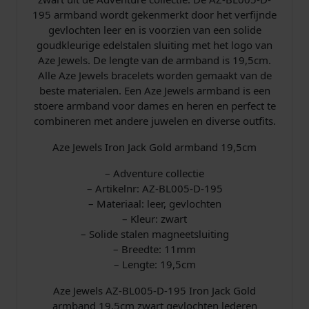
c
195 armband wordt gekenmerkt door het verfijnde
m
gevlochten leer en is voorzien van een solide
A
goudkleurige edelstalen sluiting met het logo van
Z
Aze Jewels. De lengte van de armband is 19,5cm.
-
Alle Aze Jewels bracelets worden gemaakt van de
B
beste materialen. Een Aze Jewels armband is een
L
stoere armband voor dames en heren en perfect te
0
combineren met andere juwelen en diverse outfits.
0
5
Aze Jewels Iron Jack Gold armband 19,5cm
-
D
– Adventure collectie
-
– Artikelnr: AZ-BL005-D-195
1
– Materiaal: leer, gevlochten
9
– Kleur: zwart
5
– Solide stalen magneetsluiting
a
– Breedte: 11mm
a
– Lengte: 19,5cm
n
Aze Jewels AZ-BL005-D-195 Iron Jack Gold
t
armband 19,5cm zwart gevlochten lederen
a