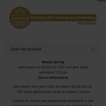
n
J
a
c
k
G
o
l
d
Over het product
A
r
m
Beschrijving
b
Aze Jewels AZ-BL005-D-195 Iron Jack Gold
a
armband 19,5cm
n
Extra informatie
d
Aze Jewels Iron Jack Gold armband AZ-BL005-D-
1
195 zwart gevlochten leren armband 19,5cm
9
,
Trendy en stoere Aze Jewels leren armband in het
5
zwart uit de Adventure collectie. De AZ-BL005-D-