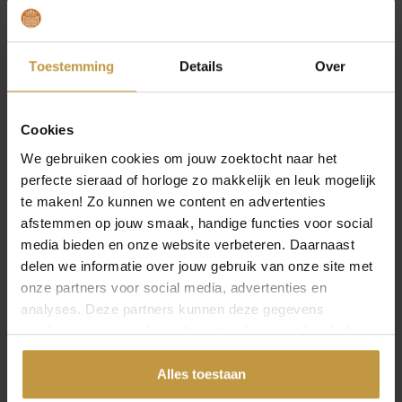
AZE JEWELS FIGARO
AZE JEWELS FIGARO
EIGHT – DORE
EIGHT – INOX
ARMBAND 21CM AZ-
ARMBAND 19,5CM AZ-
Toestemming
Details
Over
BM011-C-…
BM011-…
Levertijd: 2-3 werkdagen
Direct leverbaar, 1
werkdag
Cookies
We gebruiken cookies om jouw zoektocht naar het
perfecte sieraad of horloge zo makkelijk en leuk mogelijk
te maken! Zo kunnen we content en advertenties
afstemmen op jouw smaak, handige functies voor social
media bieden en onze website verbeteren. Daarnaast
delen we informatie over jouw gebruik van onze site met
onze partners voor social media, advertenties en
analyses. Deze partners kunnen deze gegevens
combineren met andere informatie die je met hen hebt
gedeeld of die ze hebben verzameld via jouw gebruik van
hun diensten.
Alles toestaan