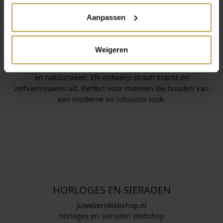
Aanpassen
INFORMATIE OVER AZE JEWELS
Weigeren
Aze Jewels staat voor stoere heren­sieraden met karakter.
De armbanden en kettingen zijn gemaakt van leer, staal
en natuursteen. Elk ontwerp straalt kracht en
zelfvertrouwen uit. Perfect voor mannen die houden van
een moderne en robuuste look.
HORLOGES EN SIERADEN
JuweliersWebshop.nl
Horloges en Sieraden Webshop