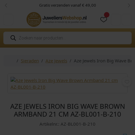
Skip to content
Skip to footer
Gratis verzenden vanaf € 49,00
Vorige
Vol
Cart
Account
P
r
o
d
u
c
Home
Sieraden
Aze Jewels
Aze Jewels Iron Big Wave B
t
e
n
z
o
e
k
e
n
AZE JEWELS IRON BIG WAVE BROWN
ARMBAND 21 CM AZ-BL001-B-210
Artikelnr.: AZ-BL001-B-210