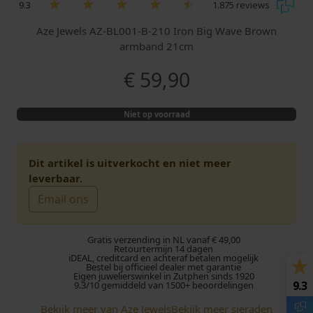
9.3
1.875 reviews
Aze Jewels AZ-BL001-B-210 Iron Big Wave Brown
armband 21cm
€
59,90
Niet op voorraad
Dit artikel is uitverkocht en niet meer
leverbaar.
Email ons
Gratis verzending in NL vanaf € 49,00
Retourtermijn 14 dagen
iDEAL, creditcard en achteraf betalen mogelijk
Bestel bij officieel dealer met garantie
Eigen juwelierswinkel in Zutphen sinds 1920
9.3
9.3/10 gemiddeld van 1500+ beoordelingen
Bekijk meer van Aze Jewels
Bekijk meer sieraden