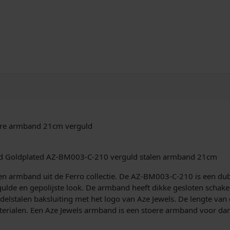
D
o
r
e
A
r
m
b
a
n
d
2
ore armband 21cm verguld
1
c
nd Goldplated AZ-BM003-C-210 verguld stalen armband 21cm
m
A
alen armband uit de Ferro collectie. De AZ-BM003-C-210 is een d
Z
lde en gepolijste look. De armband heeft dikke gesloten schakels 
-
elstalen baksluiting met het logo van Aze Jewels. De lengte van
B
erialen. Een Aze Jewels armband is een stoere armband voor da
M
0