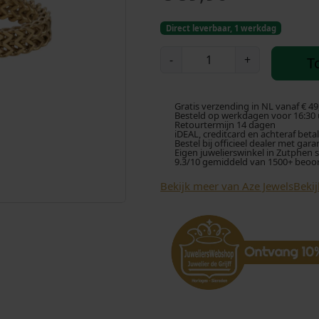
Direct leverbaar, 1 werkdag
A
-
+
T
z
e
J
Gratis verzending in NL vanaf € 49
e
Besteld op werkdagen voor 16:30 u
Retourtermijn 14 dagen
w
iDEAL, creditcard en achteraf beta
Bestel bij officieel dealer met gara
e
Eigen juwelierswinkel in Zutphen 
9.3/10 gemiddeld van 1500+ beoo
l
s
Bekijk meer van Aze Jewels
Beki
D
o
u
b
l
e
V
-