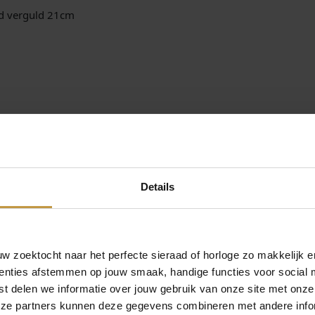
0
nd verguld 21cm
3
-
C
-
2
1
0
a
re Goldplated schakelarmband 21cm verguld staal
a
n
n Aze Jewels armbanden en sieraden – Aze Jewels armbanden onlin
t
 – GRATIS verzending in NEDERLAND vanaf Euro 49,- !
Details
a
l
 zoektocht naar het perfecte sieraad of horloge zo makkelijk e
enties afstemmen op jouw smaak, handige functies voor social 
t delen we informatie over jouw gebruik van onze site met onze
eze partners kunnen deze gegevens combineren met andere infor