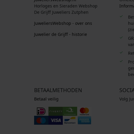
Horloges en Sieraden Webshop
Informa
De Grijff Juweliers Zutphen
Be
JuweliersWebshop - over ons
hui
(zi
Juwelier de Grijff - historie
GR
van
Re
Pro
ge
be
BETAALMETHODEN
SOCI
Betaal veilig
Volg J