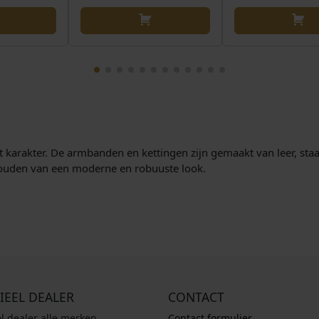
t karakter. De armbanden en kettingen zijn gemaakt van leer, staa
houden van een moderne en robuuste look.
IEEL DEALER
CONTACT
el dealer alle merken
Contact formulier.