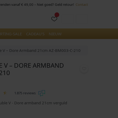
rzenden vanaf € 49,00 – Niet goed? Geld retour!
Contact
Cart
Account
RTING-SALE
CADEAU’S
NIEUW
le V – Dore Armband 21cm AZ-BM003-C-210
E V – DORE ARMBAND
210
1.875 reviews
uble V - Dore armband 21cm verguld