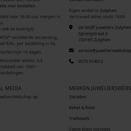
tie over bestellen
Eigen winkel in
Zutphen
.
steld voor 16:30 uur, morgen in
Vertrouwd adres sinds 1920!
s.
De Grijff Juweliers Zutphe
e ook de levertijd)
Sprongstraat 8
ATIS* verzekerde verzending,
7201KS Zutphen
af €49,- per bestelling in NL.
service@juwelierswebshop
tourtermijn 14 dagen.
fessioneel advies. 9.3
0575-514012
middeld van 1500+
oordelingen.
AL MEDIA
MERKEN JUWELIERSWEB
uweliersWebshop op
Sieraden
Rebel & Rose
Trollbeads
Calvin Klein horloges