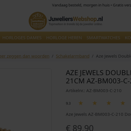
Vandaag besteld, morgen in huis • Gratis ve
HORLOGES DAMES
HORLOGE HEREN
SMARTWATCHES
KO
eer zeggen dan woorden
Schakelarmband
Aze Jewels Doub
AZE JEWELS DOUBL
21CM AZ-BM003-C-
Artikelnr.: AZ-BM003-C-210
9.3
Aze Jewels AZ-BM003-C-210 Do
€
89,90