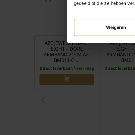
gedeeld of die ze hebben ver
€
39,90
Weigeren
AZE JEWELS FIGARO
AZE JEWEL
EIGHT – DORE
EIGHT –
ARMBAND 21CM AZ-
ARMBAND 19
BM011-C-…
BM01
Direct leverbaar, 1 werkdag
Direct leverbaa