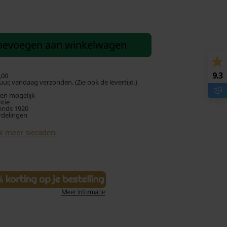
oevoegen aan winkelwagen
9.3
,00
ur, vandaag verzonden. (Zie ook de levertijd.)
len mogelijk
ntie
sinds 1920
rdelingen
jk meer sieraden