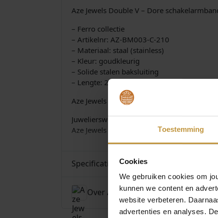
Aze Jewels Double V – Dore schakelarmba
– Ferro collectie
– Artikelnr: AZ-BM003-C-210
– Materiaal: staal (stainless)
– Kleur: goudkleurig
– Solide stalen baksluiting
– Lengte: 21cm
Aze Jewels AZ-BM003-C-210 Double V – Do
Juwelierswebshop.nl is officieel dealer va
Aze Jewels armbanden voor dames en heren
Toestemming
Cookies
Specificaties
We gebruiken cookies om jouw
kunnen we content en advert
Over Aze Jewels
website verbeteren. Daarnaas
advertenties en analyses. D