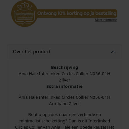
0
1
H
I
n
t
e
r
Over het product
l
i
n
Beschrijving
k
Ania Haie Interlinked Circles Collier N056-01H
e
Zilver
d
Extra informatie
C
Ania Haie Interlinked Circles Collier N056-01H
i
Armband Zilver
r
c
Bent u op zoek naar een verfijnde en
l
minimalistische ketting? Dan is dit Interlinked
e
Circles Collier van Ania Haie een goede keuze! Het