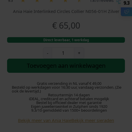
9.3
1.875 reviews
9.3
Ania Haie Interlinked Circles Collier N056-01H Zilver
€
65,00
Direct leverbaar, 1 werkdag
A
-
+
n
i
Toevoegen aan winkelwagen
a
H
a
Gratis verzending in NL vanaf € 49,00
Besteld op werkdagen voor 16:30 uur, vandaag verzonden. (Zie
i
ook de levertijd.)
Retourtermijn 14 dagen
e
iDEAL, creditcard en achteraf betalen mogelijk
N
Bestel bij officieel dealer met garantie
Eigen juwelierswinkel in Zutphen sinds 1920
0
9.3/10 gemiddeld van 1500+ beoordelingen
5
Bekijk meer van Ania Haie
Bekijk meer sieraden
6
-