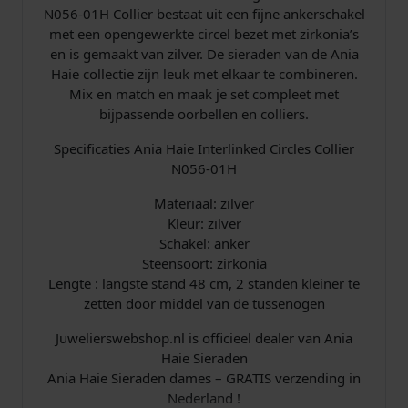
s
N056-01H Collier bestaat uit een fijne ankerschakel
C
met een opengewerkte circel bezet met zirkonia’s
o
en is gemaakt van zilver. De sieraden van de Ania
l
Haie collectie zijn leuk met elkaar te combineren.
l
Mix en match en maak je set compleet met
i
bijpassende oorbellen en colliers.
e
r
Specificaties Ania Haie Interlinked Circles Collier
Z
N056-01H
i
l
Materiaal: zilver
v
Kleur: zilver
e
Schakel: anker
r
Steensoort: zirkonia
a
Lengte : langste stand 48 cm, 2 standen kleiner te
a
zetten door middel van de tussenogen
n
Juwelierswebshop.nl is officieel dealer van Ania
t
Haie Sieraden
a
Ania Haie Sieraden dames – GRATIS verzending in
l
Nederland !