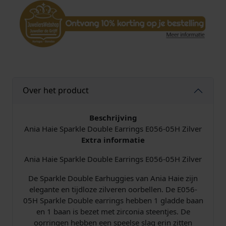
0
5
H
S
p
a
r
k
Over het product
l
e
D
Beschrijving
o
Ania Haie Sparkle Double Earrings E056-05H Zilver
u
Extra informatie
b
Ania Haie Sparkle Double Earrings E056-05H Zilver
l
e
De Sparkle Double Earhuggies van Ania Haie zijn
E
elegante en tijdloze zilveren oorbellen. De E056-
a
05H Sparkle Double earrings hebben 1 gladde baan
r
en 1 baan is bezet met zirconia steentjes. De
r
oorringen hebben een speelse slag erin zitten