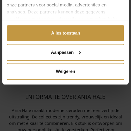
€
65,00
€
75,00
onze partners voor social media, advertenties en
analyses. Deze partners kunnen deze gegevens
ANIA HAIE E073-03G
ANIA HAIE E074-05G
combineren met andere informatie die je met hen hebt
AQUA BLUE ROW
PEARL CLUSTER
gedeeld of die ze hebben verzameld via jouw gebruik van
HUGGIE HOOP
HUGGIE HOOP
EARRINGS V…
EARRINGS V…
hun diensten.
Alles toestaan
Direct leverbaar, 1
Binnenkort verwacht
werkdag
Aanpassen
Weigeren
INFORMATIE OVER ANIA HAIE
Ania Haie maakt moderne sieraden met een verfijnde
uitstraling. De collecties zijn trendy, vrouwelijk en ideaal
om met elkaar te combineren. Elk stuk is ontworpen om
jouw persoonlijke stijl te versterken. Perfect voor