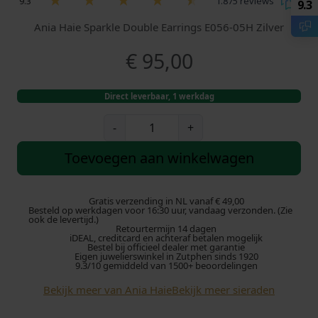
9.3
1.875 reviews
9.3
Ania Haie Sparkle Double Earrings E056-05H Zilver
€
95,00
Direct leverbaar, 1 werkdag
A
-
+
n
i
Toevoegen aan winkelwagen
a
H
a
Gratis verzending in NL vanaf € 49,00
Besteld op werkdagen voor 16:30 uur, vandaag verzonden. (Zie
i
ook de levertijd.)
Retourtermijn 14 dagen
e
iDEAL, creditcard en achteraf betalen mogelijk
E
Bestel bij officieel dealer met garantie
Eigen juwelierswinkel in Zutphen sinds 1920
0
9.3/10 gemiddeld van 1500+ beoordelingen
5
Bekijk meer van Ania Haie
Bekijk meer sieraden
6
-