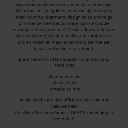
i
waardoor ze net even iets anders dan anders zijn.
n
De oorbellen zijn tijdloos en makkelijk te dragen,
g
maar door het charmante design en de prachtige
s
glimmende steentjes zijn deze Sparkle Double
Z
earrings echte eyecatchers! De sieraden van de Ania
i
Haie collectie zijn leuk met elkaar te combineren.
l
Mix en match en maak je set compleet met een
v
bijpassend collier en armband.
e
r
Specificaties Ania Haie Sparkle Double Earrings
a
E056-05H
a
n
Materiaal: zilver
t
Kleur: zilver
a
Formaat: 16 mm
l
Juwelierswebshop.nl is officieel dealer van Ania
Haie Sieraden
Ania Haie Sieraden dames – GRATIS verzending in
Nederland !