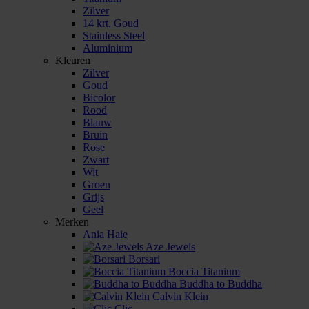
Zilver
14 krt. Goud
Stainless Steel
Aluminium
Kleuren
Zilver
Goud
Bicolor
Rood
Blauw
Bruin
Rose
Zwart
Wit
Groen
Grijs
Geel
Merken
Ania Haie
Aze Jewels
Borsari
Boccia Titanium
Buddha to Buddha
Calvin Klein
Clic