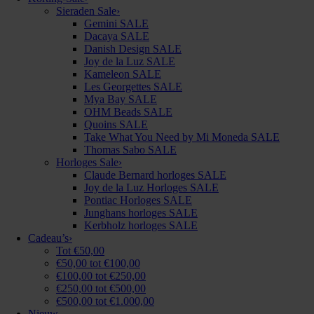
Sieraden Sale
›
Gemini SALE
Dacaya SALE
Danish Design SALE
Joy de la Luz SALE
Kameleon SALE
Les Georgettes SALE
Mya Bay SALE
OHM Beads SALE
Quoins SALE
Take What You Need by Mi Moneda SALE
Thomas Sabo SALE
Horloges Sale
›
Claude Bernard horloges SALE
Joy de la Luz Horloges SALE
Pontiac Horloges SALE
Junghans horloges SALE
Kerbholz horloges SALE
Cadeau’s
›
Tot €50,00
€50,00 tot €100,00
€100,00 tot €250,00
€250,00 tot €500,00
€500,00 tot €1.000,00
Nieuw