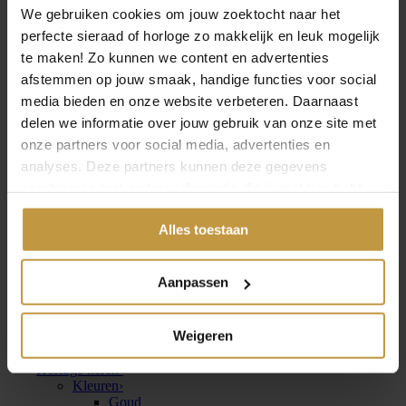
Goud
We gebruiken cookies om jouw zoektocht naar het
Zilver
perfecte sieraad of horloge zo makkelijk en leuk mogelijk
Blauw
te maken! Zo kunnen we content en advertenties
Rood
Groen
afstemmen op jouw smaak, handige functies voor social
Merken
›
media bieden en onze website verbeteren. Daarnaast
Bulova
delen we informatie over jouw gebruik van onze site met
Boccia
Citizen
onze partners voor social media, advertenties en
Calvin Klein
analyses. Deze partners kunnen deze gegevens
Danish Design
combineren met andere informatie die je met hen hebt
Daniel Wellington
GC Guess Collection
gedeeld of die ze hebben verzameld via jouw gebruik van
Hugo Boss
Alles toestaan
hun diensten.
Ice-Watch
Prisma
Raymond Weil
Aanpassen
Rodania
Seiko
Sternglas
Weigeren
Tommy Hilfiger
Zinzi
Horloge heren
›
Kleuren
›
Goud