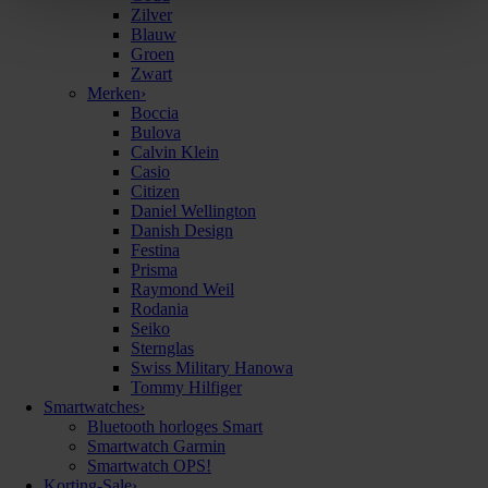
Zilver
Blauw
Groen
Zwart
Merken
›
Boccia
Bulova
Calvin Klein
Casio
Citizen
Daniel Wellington
Danish Design
Festina
Prisma
Raymond Weil
Rodania
Seiko
Sternglas
Swiss Military Hanowa
Tommy Hilfiger
Smartwatches
›
Bluetooth horloges Smart
Smartwatch Garmin
Smartwatch OPS!
Korting-Sale
›