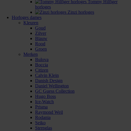
Tommy Hilfiger
horloges
Zinzi horloges
Horloges dames
Kleuren
Goud
Zilver
Blauw
Rood
Groen
Merken
Bulova
Boccia
Citizen
Calvin Klein
Danish Design
Daniel Wellington
GC Guess Collection
Hugo Boss
Ice-Watch
Prisma
Raymond Weil
Rodania
Seiko
Sternglas