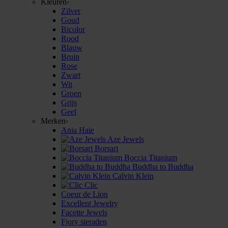
Kleuren
›
Zilver
Goud
Bicolor
Rood
Blauw
Bruin
Rose
Zwart
Wit
Groen
Grijs
Geel
Merken
›
Ania Haie
Aze Jewels
Borsari
Boccia Titanium
Buddha to Buddha
Calvin Klein
Clic
Coeur de Lion
Excellent Jewelry
Facette Jewels
Fjory sieraden