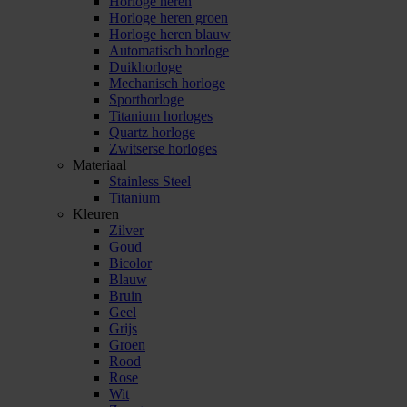
Horloge heren
Horloge heren groen
Horloge heren blauw
Automatisch horloge
Duikhorloge
Mechanisch horloge
Sporthorloge
Titanium horloges
Quartz horloge
Zwitserse horloges
Materiaal
Stainless Steel
Titanium
Kleuren
Zilver
Goud
Bicolor
Blauw
Bruin
Geel
Grijs
Groen
Rood
Rose
Wit