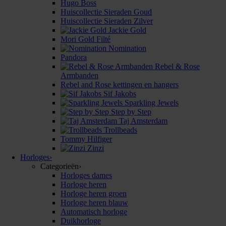
Hugo Boss
Huiscollectie Sieraden Goud
Huiscollectie Sieraden Zilver
Jackie Gold
Mori Gold Filté
Nomination
Pandora
Rebel & Rose
Armbanden
Rebel and Rose kettingen en hangers
Sif Jakobs
Sparkling Jewels
Step by Step
Taj Amsterdam
Trollbeads
Tommy Hilfiger
Zinzi
Horloges
›
Categorieën
›
Horloges dames
Horloge heren
Horloge heren groen
Horloge heren blauw
Automatisch horloge
Duikhorloge