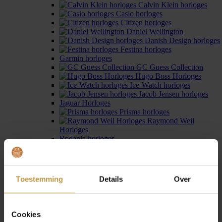
Calvin Klein horloges
Casio horloges
Citizen horloges
Daniel Wellington
Danish Design horloges
Festina horloges
Garmin horloges
GC Guess Collection
Hugo Boss Horloges
Ice-Watch horloges
Jacob Jensen horloges
Jaguar Horloges
Prisma horloges
Raymond Weil
Horloges
Rodania horloges
Seiko horloges
Seiko Astron horloges
Sternglas horloges
Swiss Military Hanowa
Toestemming
Details
Over
Tommy Hilfiger
horloges
Zinzi horloges
Horloges dames
›
Cookies
Kleuren
›