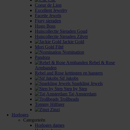
Coeur de Lion
Excellent Jewelry
Facette Jewels
Fjory sieraden
Hugo Boss
Huiscollectie Sieraden Goud
Huiscollectie Sieraden Zilver
Jackie Gold
Mori Gold Filté
Nomination
Pandora
Rebel & Rose
Armbanden
Rebel and Rose kettingen en hangers
Sif Jakobs
Sparkling Jewels
Step by Step
Taj Amsterdam
Trollbeads
Tommy Hilfiger
Zinzi
Horloges
Categorieën
Horloges dames