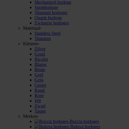
Mechanisch horloge
Sporthorloge
Titanium horloges
Quartz horloge
Zwitserse horloges
Materiaal
›
Stainless Steel
Titanium
Kleuren
›
Zilver
Goud
Bicolor
Blauw
Bruin
Geel
Grijs
Groen
Rood
Rose
Wit
Zwart
Taupe
Merken
›
Boccia horloges
Bulova horloges