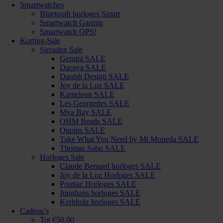
Smartwatches
Bluetooth horloges Smart
Smartwatch Garmin
Smartwatch OPS!
Korting-Sale
Sieraden Sale
Gemini SALE
Dacaya SALE
Danish Design SALE
Joy de la Luz SALE
Kameleon SALE
Les Georgettes SALE
Mya Bay SALE
OHM Beads SALE
Quoins SALE
Take What You Need by Mi Moneda SALE
Thomas Sabo SALE
Horloges Sale
Claude Bernard horloges SALE
Joy de la Luz Horloges SALE
Pontiac Horloges SALE
Junghans horloges SALE
Kerbholz horloges SALE
Cadeau’s
Tot €50,00