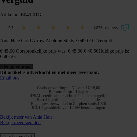
Artikelnr.: E049-01G
9.3
1.875 reviews
Ania Haie Gold Arrow Abalone Studs E049-01G Verguld
€
45,00
Oorspronkelijke prijs was: € 45,00.
€
40,50
Huidige prijs is:
€ 40,50.
Niet op voorraad
Dit artikel is uitverkocht en niet meer leverbaar.
Email ons
Gratis verzending in NL vanaf € 49,00
Retourtermijn 14 dagen
iDEAL, creditcard en achteraf betalen mogelijk
Bestel bij officieel dealer met garantie
Eigen juwelierswinkel in Zutphen sinds 1920
9.3/10 gemiddeld van 1500+ beoordelingen
Bekijk meer van Ania Haie
Bekijk meer sieraden
Over het product