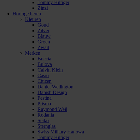
Tommy Hilfiger
Zinzi
Horloge heren
Kleuren
Goud
Zilver
Blauw
Groen
Zwart
Merken
Boccia
Bulova
Calvin Klein
Casio
Citizen
Daniel Wellington
Danish Design
Festina
Prisma
Raymond Weil
Rodania
Seiko
Sternglas
Swiss Military Hanowa
Tommy Hilfiger