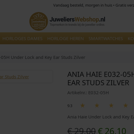
Vandaag besteld, morgen in huis • Gratis ve
HORLOGES DAMES
HORLOGE HEREN
SMARTWATCHES
KO
-05H Under Lock and Key Ear Studs Zilver
ANIA HAIE E032-0
EAR STUDS ZILVER
Artikelnr.: E032-05H
9.3
Ania Haie Under Lock and Key E
O
H
€
29,00
€
26,10