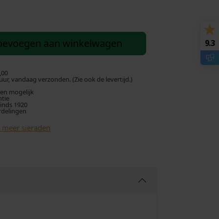
oevoegen aan winkelwagen
9.3
,00
ur, vandaag verzonden. (Zie ook de levertijd.)
len mogelijk
ntie
sinds 1920
rdelingen
k meer sieraden