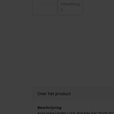
Over het product
Beschrijving
Ania Haie Under Lock and Key Ear Studs E0