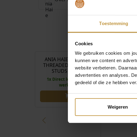
Toestemming
€
39,00
Cookies
We gebruiken cookies om jouw
ANIA HAIE E067-04H
ANIA HAIE 
kunnen we content en advert
THREADED STUD EAR
PEARL CLAW 
website verbeteren. Daarnaas
STUDS ZILVER
VERG
advertenties en analyses. D
1x Direct leverbaar, 1
Direct leverbaa
gedeeld of die ze hebben ver
werkdag
Weigeren