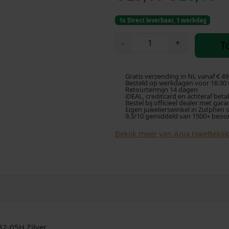
o
u
1x Direct leverbaar, 1 werkdag
r
i
A
-
+
T
n
s
d
i
a
p
i
Gratis verzending in NL vanaf € 49
H
Besteld op werkdagen voor 16:30 u
Retourtermijn 14 dagen
a
iDEAL, creditcard en achteraf beta
r
g
Bestel bij officieel dealer met gara
i
Eigen juwelierswinkel in Zutphen 
9.3/10 gemiddeld van 1500+ beoo
e
o
e
E
Bekijk meer van Ania Haie
Bekij
0
n
p
3
k
r
2
-
e
i
0
5
l
j
H
U
32-05H Zilver