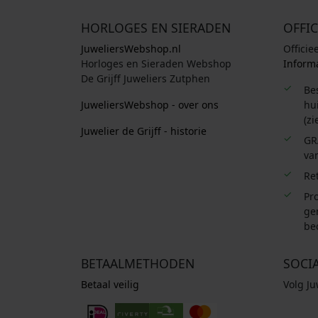
HORLOGES EN SIERADEN
OFFIC
JuweliersWebshop.nl
Officie
Horloges en Sieraden Webshop
Informa
De Grijff Juweliers Zutphen
Be
JuweliersWebshop - over ons
hui
(zi
Juwelier de Grijff - historie
GR
van
Re
Pro
ge
be
BETAALMETHODEN
SOCI
Betaal veilig
Volg J