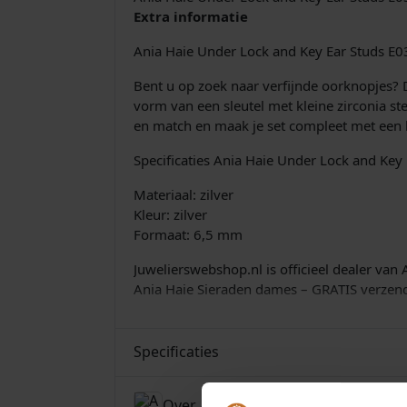
Extra informatie
Ania Haie Under Lock and Key Ear Studs E0
Bent u op zoek naar verfijnde oorknopjes? 
vorm van een sleutel met kleine zirconia ste
en match en maak je set compleet met een 
Specificaties Ania Haie Under Lock and Key
Materiaal: zilver
Kleur: zilver
Formaat: 6,5 mm
Juwelierswebshop.nl is officieel dealer van
Ania Haie Sieraden dames – GRATIS verzend
Specificaties
Over Ania Haie