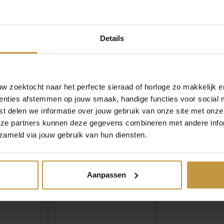
s
.
s
Z
:
i
Details
l
€
v
e
MEER VAN ANIA HAIE
€
65,00
€
29,00
r
a
 zoektocht naar het perfecte sieraad of horloge zo makkelijk e
2
a
E069-01G
ANIA HAIE E064-01G
ANIA HAIE E0
enties afstemmen op jouw smaak, handige functies voor social 
EAR STUDS
FOUR-PEDAL EAR
TURKOOIS EAR
n
9
t delen we informatie over jouw gebruik van onze site met onze
ULD
STUDS VERGULD
VERGUL
t
eze partners kunnen deze gegevens combineren met andere infor
a
r, 1 werkdag
Direct leverbaar, 1 werkdag
Direct leverbaar,
,
zameld via jouw gebruik van hun diensten.
l
0
0
Aanpassen
.