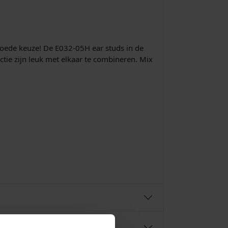
goede keuze! De E032-05H ear studs in de
ectie zijn leuk met elkaar te combineren. Mix