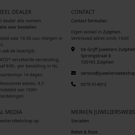
IEEL DEALER
CONTACT
el dealer alle merken
Contact formulier.
tie over bestellen
Eigen winkel in
Zutphen
.
steld voor 16:30 uur, morgen in
Vertrouwd adres sinds 1920!
s.
De Grijff Juweliers Zutphe
e ook de levertijd)
Sprongstraat 8
ATIS* verzekerde verzending,
7201KS Zutphen
af €49,- per bestelling in NL.
service@juwelierswebshop
tourtermijn 14 dagen.
fessioneel advies. 9.3
0575-514012
middeld van 1500+
oordelingen.
AL MEDIA
MERKEN JUWELIERSWEB
uweliersWebshop op
Sieraden
Rebel & Rose