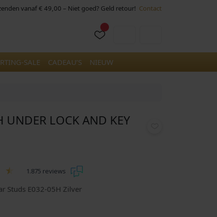
rzenden vanaf € 49,00 – Niet goed? Geld retour!
Contact
Cart
Account
RTING-SALE
CADEAU’S
NIEUW
5H UNDER LOCK AND KEY
1.875 reviews
ar Studs E032-05H Zilver