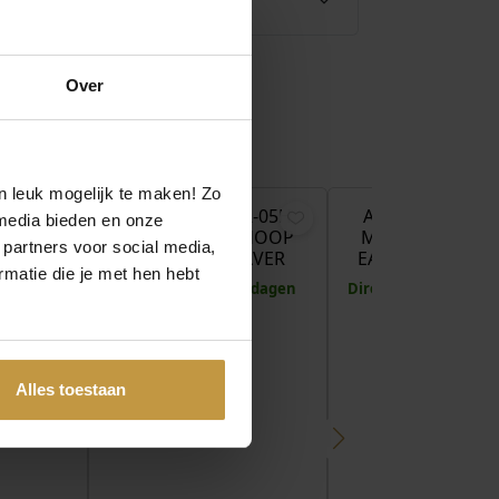
Over
€
45,00
€
75,00
n leuk mogelijk te maken! Zo
63-04G
ANIA HAIE E062-05H
ANIA HAIE E059
media bieden en onze
 STUDS
SMALL DOME HOOP
MARQUISE SOLI
 partners voor social media,
D
EAR STUDS ZILVER
EAR STUDS VER
matie die je met hen hebt
 1 werkdag
Levertijd: 2-3 werkdagen
Direct leverbaar, 1 
Alles toestaan