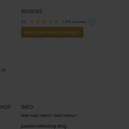
REVIEWS
9.3
1.875 reviews
Bekijk alle beoordelingen
n
.nl
SHOP
INFO
Niet naar wens? Geld retour!
JuweliersWebshop Blog