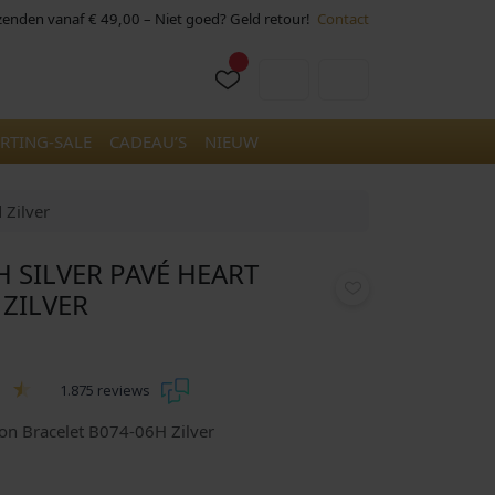
rzenden vanaf € 49,00 – Niet goed? Geld retour!
Contact
Cart
Account
RTING-SALE
CADEAU’S
NIEUW
 Zilver
H SILVER PAVÉ HEART
ZILVER
1.875 reviews
ion Bracelet B074-06H Zilver