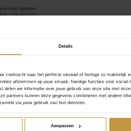
A
 Ania Haie Sieraden
r
ing in Nederland !
m
b
a
n
d
Details
Z
i
l
v
 zoektocht naar het perfecte sieraad of horloge zo makkelijk e
e
r
enties afstemmen op jouw smaak, handige functies voor social 
a
t delen we informatie over jouw gebruik van onze site met onze
MEER VAN ANIA HAIE
a
eze partners kunnen deze gegevens combineren met andere infor
n
zameld via jouw gebruik van hun diensten.
t
a
l
Aanpassen