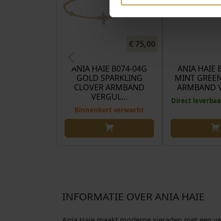
€
75,00
ANIA HAIE B074-04G
ANIA HAIE 
GOLD SPARKLING
MINT GREEN
CLOVER ARMBAND
ARMBAND 
VERGUL…
Direct leverbaa
Binnenkort verwacht
INFORMATIE OVER ANIA HAIE
Ania Haie maakt moderne sieraden met een verfi