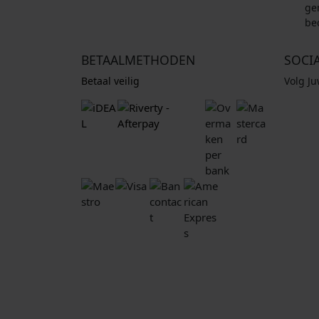
ge
be
BETAALMETHODEN
SOCI
Betaal veilig
Volg J