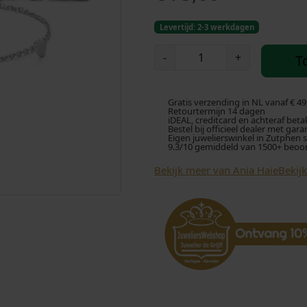
Levertijd: 2-3 werkdagen
A
-
+
T
n
i
a
Gratis verzending in NL vanaf € 49
H
Retourtermijn 14 dagen
iDEAL, creditcard en achteraf beta
a
Bestel bij officieel dealer met gara
Eigen juwelierswinkel in Zutphen 
i
9.3/10 gemiddeld van 1500+ beoo
e
Bekijk meer van Ania Haie
Bekij
B
0
7
4
-
0
6
H
S