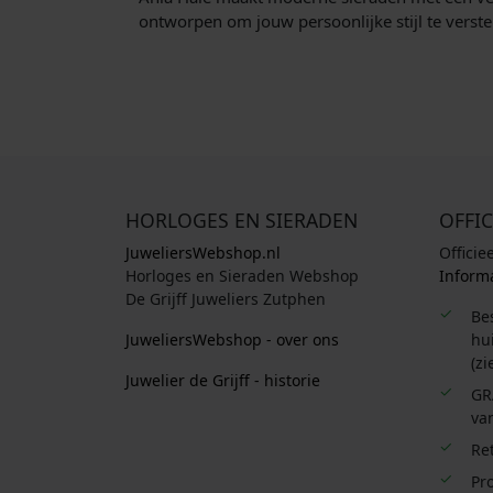
ontworpen om jouw persoonlijke stijl te verst
HORLOGES EN SIERADEN
OFFIC
JuweliersWebshop.nl
Officie
Horloges en Sieraden Webshop
Informa
De Grijff Juweliers Zutphen
Be
JuweliersWebshop - over ons
hui
(zi
Juwelier de Grijff - historie
GR
van
Re
Pro