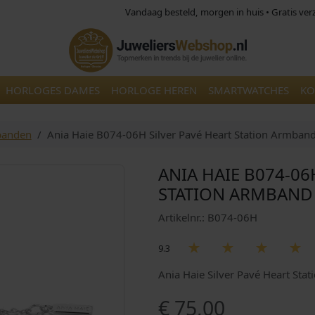
Vandaag besteld, morgen in huis • Gratis ve
HORLOGES DAMES
HORLOGE HEREN
SMARTWATCHES
KO
banden
Ania Haie B074-06H Silver Pavé Heart Station Armband
ANIA HAIE B074-06
STATION ARMBAND 
Artikelnr.: B074-06H
9.3
Ania Haie Silver Pavé Heart Stat
€
75,00