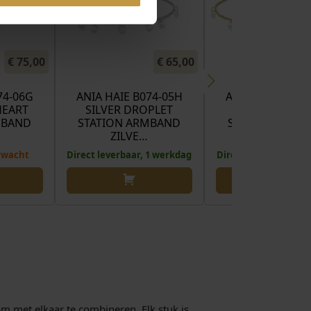
€
75,00
€
65,00
74-06G
ANIA HAIE B074-05H
ANIA HAIE B074
HEART
SILVER DROPLET
GOLD DROPL
MBAND
STATION ARMBAND
STATION ARMB
ZILVE…
VERGULD
rwacht
Direct leverbaar, 1 werkdag
Direct leverbaar, 1 
om met elkaar te combineren. Elk stuk is