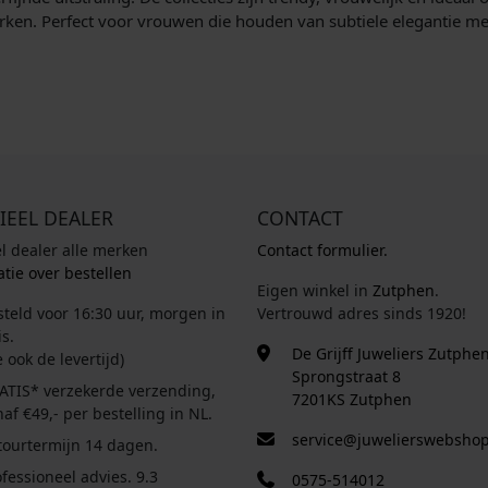
erken. Perfect voor vrouwen die houden van subtiele elegantie me
IEEL DEALER
CONTACT
el dealer alle merken
Contact formulier.
tie over bestellen
Eigen winkel in
Zutphen
.
steld voor 16:30 uur, morgen in
Vertrouwd adres sinds 1920!
s.
De Grijff Juweliers Zutphe
e ook de levertijd)
Sprongstraat 8
ATIS* verzekerde verzending,
7201KS Zutphen
af €49,- per bestelling in NL.
service@juwelierswebshop
tourtermijn 14 dagen.
fessioneel advies. 9.3
0575-514012