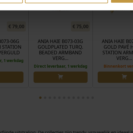
€
79,00
€
75,00
B073-06G
ANIA HAIE B073-03G
ANIA HAIE B0
 STATION
GOLDPLATED TURQ.
GOLD PAVÉ 
VERGULD
BEADED ARMBAND
STATION AR
VERG…
VERG…
r, 1 werkdag
Direct leverbaar, 1 werkdag
Binnenkort ve
jnde uitstraling. De collecties zijn trendy, vrouwelijk en ideaal 