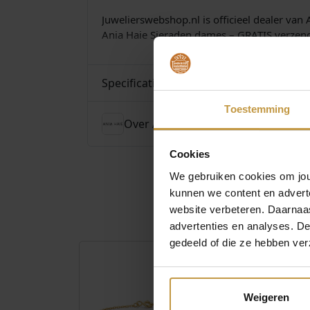
Juwelierswebshop.nl is officieel dealer van
Ania Haie Sieraden dames – GRATIS verzend
Specificaties
Toestemming
Over Ania Haie
Cookies
We gebruiken cookies om jouw
kunnen we content en advert
website verbeteren. Daarnaas
advertenties en analyses. D
gedeeld of die ze hebben ver
Weigeren