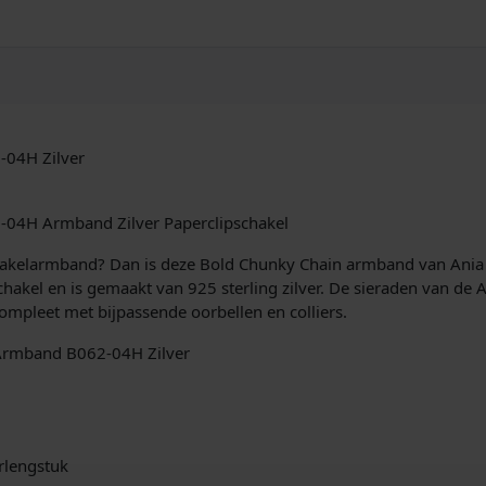
o
l
d
C
h
u
n
-04H Zilver
k
y
C
2-04H Armband Zilver Paperclipschakel
h
a
chakelarmband? Dan is deze Bold Chunky Chain armband van Ani
i
akel en is gemaakt van 925 sterling zilver. De sieraden van de Ani
n
mpleet met bijpassende oorbellen en colliers.
A
 Armband B062-04H Zilver
r
m
b
a
n
erlengstuk
d