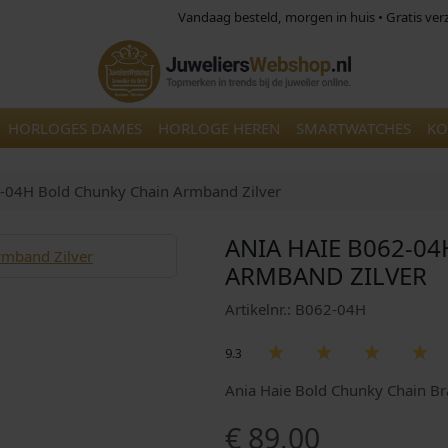
Vandaag besteld, morgen in huis • Gratis ve
HORLOGES DAMES
HORLOGE HEREN
SMARTWATCHES
KO
-04H Bold Chunky Chain Armband Zilver
ANIA HAIE B062-0
ARMBAND ZILVER
Artikelnr.: B062-04H
9.3
Ania Haie Bold Chunky Chain Br
€
89,00