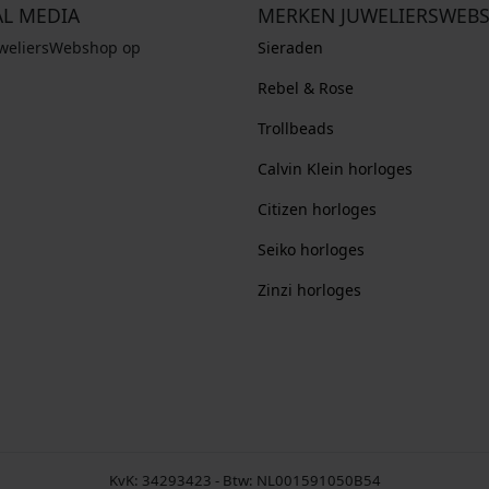
AL MEDIA
MERKEN JUWELIERSWEB
uweliersWebshop op
Sieraden
Rebel & Rose
Trollbeads
Calvin Klein horloges
Citizen horloges
Seiko horloges
Zinzi horloges
KvK: 34293423 - Btw: NL001591050B54