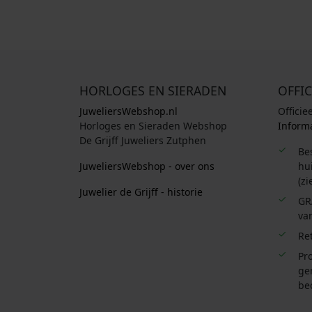
HORLOGES EN SIERADEN
OFFIC
JuweliersWebshop.nl
Officie
Horloges en Sieraden Webshop
Informa
De Grijff Juweliers Zutphen
Be
JuweliersWebshop - over ons
hui
(zi
Juwelier de Grijff - historie
GR
van
Re
Pro
ge
be