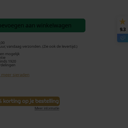
oevoegen aan winkelwagen
9.3
,00
ur, vandaag verzonden. (Zie ook de levertijd.)
len mogelijk
ntie
sinds 1920
rdelingen
k meer sieraden