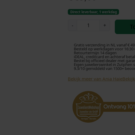
Direct leverbaar, 1 werkdag
A
-
+
T
n
i
a
Gratis verzending in NL vanaf € 49
H
Besteld op werkdagen voor 16:30 u
Retourtermijn 14 dagen
a
iDEAL, creditcard en achteraf beta
Bestel bij officieel dealer met gara
i
Eigen juwelierswinkel in Zutphen 
9.3/10 gemiddeld van 1500+ beoo
e
B
Bekijk meer van Ania Haie
Bekij
0
6
2
-
0
4
H
B