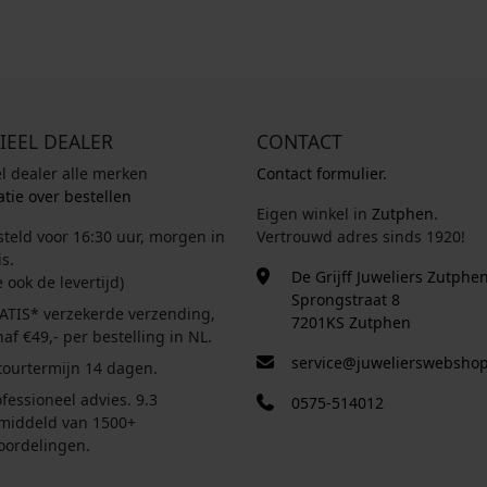
IEEL DEALER
CONTACT
el dealer alle merken
Contact formulier.
tie over bestellen
Eigen winkel in
Zutphen
.
steld voor 16:30 uur, morgen in
Vertrouwd adres sinds 1920!
s.
De Grijff Juweliers Zutphe
e ook de levertijd)
Sprongstraat 8
ATIS* verzekerde verzending,
7201KS Zutphen
af €49,- per bestelling in NL.
service@juwelierswebshop
tourtermijn 14 dagen.
fessioneel advies. 9.3
0575-514012
middeld van 1500+
oordelingen.