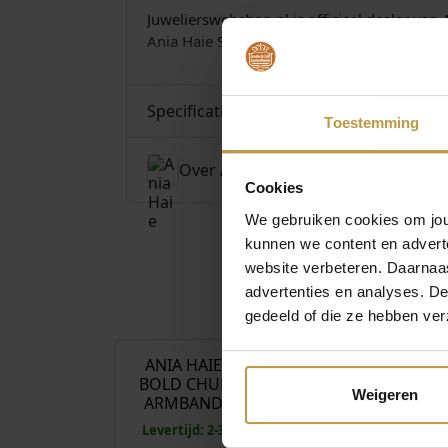
Juwelierswebshop.nl is officieel dealer van
Ania Haie Sieraden dames – GRATIS verzend
Specificaties
Toestemming
Over Ania Haie
Cookies
We gebruiken cookies om jouw
kunnen we content en advert
website verbeteren. Daarnaas
advertenties en analyses. D
€
89,00
gedeeld of die ze hebben ver
ANIA HAIE B062-04G
ANIA HAIE 
BOLD CHUNKY CHAIN
MEDIUM 
Weigeren
ARMBAND VERGULD
ARMBAND 
Levertijd: 2-3 werkdagen
Direct leverbaa