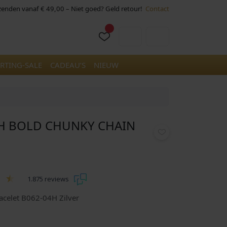
rzenden vanaf € 49,00 – Niet goed? Geld retour!
Contact
Cart
Account
RTING-SALE
CADEAU’S
NIEUW
4H BOLD CHUNKY CHAIN
1.875 reviews
acelet B062-04H Zilver