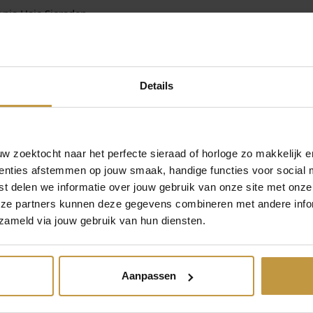
Z
 Ania Haie Sieraden
i
ing in Nederland !
l
v
e
Details
r
a
a
n
t
 zoektocht naar het perfecte sieraad of horloge zo makkelijk e
a
enties afstemmen op jouw smaak, handige functies voor social 
l
t delen we informatie over jouw gebruik van onze site met onze
eze partners kunnen deze gegevens combineren met andere infor
MEER VAN ANIA HAIE
€
75,00
€
75,00
zameld via jouw gebruik van hun diensten.
B062-03H
ANIA HAIE B062-03G
CHAIN
MEDIUM CHAIN
Aanpassen
ZILVER
ARMBAND VERGULD
r, 1 werkdag
Direct leverbaar, 1 werkdag