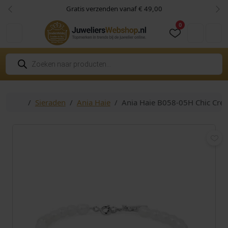
Skip to content
Skip to footer
Gratis verzenden vanaf € 49,00
Vorige
Vol
0
Cart
Account
P
r
o
d
u
c
Home
Sieraden
Ania Haie
Ania Haie B058-05H Chic Crea
t
e
n
z
o
e
k
e
n