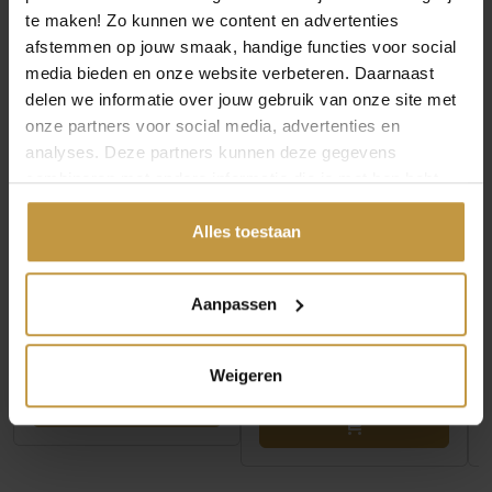
te maken! Zo kunnen we content en advertenties
afstemmen op jouw smaak, handige functies voor social
media bieden en onze website verbeteren. Daarnaast
delen we informatie over jouw gebruik van onze site met
onze partners voor social media, advertenties en
analyses. Deze partners kunnen deze gegevens
combineren met andere informatie die je met hen hebt
gedeeld of die ze hebben verzameld via jouw gebruik van
€
75,00
€
79,00
hun diensten.
Alles toestaan
ANIA HAIE B074-04G
ANIA HAIE B073-06G
GOLD SPARKLING
MINT GREEN STATION
Aanpassen
CLOVER ARMBAND
ARMBAND VERGULD
VERGUL…
Direct leverbaar, 1
Binnenkort verwacht
werkdag
Weigeren