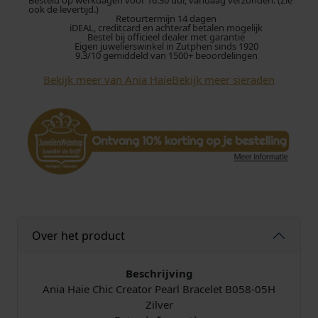
Besteld op werkdagen voor 16:30 uur, vandaag verzonden. (Zie
i
ook de levertijd.)
Retourtermijn 14 dagen
e
iDEAL, creditcard en achteraf betalen mogelijk
B
Bestel bij officieel dealer met garantie
Eigen juwelierswinkel in Zutphen sinds 1920
0
9.3/10 gemiddeld van 1500+ beoordelingen
5
Bekijk meer van Ania Haie
Bekijk meer sieraden
8
-
0
5
H
C
h
i
c
C
Over het product
r
e
a
Beschrijving
t
Ania Haie Chic Creator Pearl Bracelet B058-05H
o
Zilver
r