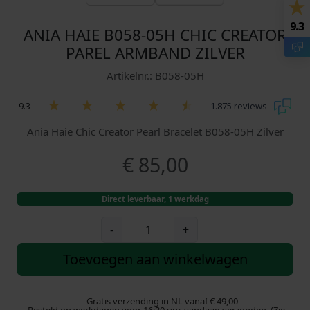
9.3
ANIA HAIE B058-05H CHIC CREATOR
PAREL ARMBAND ZILVER
Artikelnr.: B058-05H
9.3
1.875 reviews
Ania Haie Chic Creator Pearl Bracelet B058-05H Zilver
€
85,00
Direct leverbaar, 1 werkdag
A
-
+
n
i
Toevoegen aan winkelwagen
a
H
a
Gratis verzending in NL vanaf € 49,00