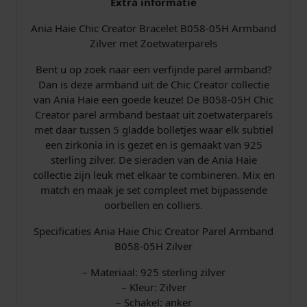
Extra informatie
P
Ania Haie Chic Creator Bracelet B058-05H Armband
a
Zilver met Zoetwaterparels
r
e
Bent u op zoek naar een verfijnde parel armband?
l
Dan is deze armband uit de Chic Creator collectie
A
van Ania Haie een goede keuze! De B058-05H Chic
r
Creator parel armband bestaat uit zoetwaterparels
m
met daar tussen 5 gladde bolletjes waar elk subtiel
b
een zirkonia in is gezet en is gemaakt van 925
a
sterling zilver. De sieraden van de Ania Haie
n
collectie zijn leuk met elkaar te combineren. Mix en
d
match en maak je set compleet met bijpassende
Z
oorbellen en colliers.
i
l
Specificaties Ania Haie Chic Creator Parel Armband
v
B058-05H Zilver
e
r
– Materiaal: 925 sterling zilver
a
– Kleur: Zilver
a
– Schakel: anker