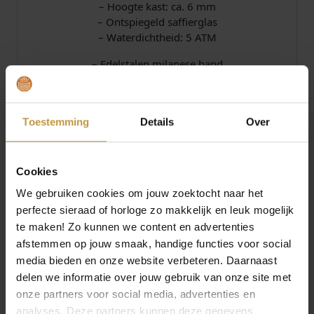
– Hoogte kast: ca. 6 mm
– Ontspiegeld saffierglas
– Waterdichtheid: 5 ATM
– Edelstalen milanese band
– Kleur band: zilver
– Klepsluiting
Officiele fabrieksgarantie 2 jaar
Toestemming
Details
Over
Compleet met luxe Sternglas Watch-Box
De Sternglas horloge collectie wordt verzorgd door
Cookies
Officieel Sternglas dealer de Grijff Juweliers
Zutphen.
We gebruiken cookies om jouw zoektocht naar het
Sternglas Horloges bij JuweliersWebshop.nl –
perfecte sieraad of horloge zo makkelijk en leuk mogelijk
GRATIS verzekerde verzending in Nederland.
te maken! Zo kunnen we content en advertenties
afstemmen op jouw smaak, handige functies voor social
media bieden en onze website verbeteren. Daarnaast
Specificaties
delen we informatie over jouw gebruik van onze site met
onze partners voor social media, advertenties en
analyses. Deze partners kunnen deze gegevens