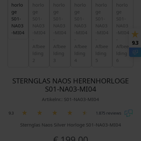
9.3
STERNGLAS NAOS HERENHORLOGE
S01-NA03-MI04
Artikelnr.: S01-NA03-MI04
9.3
1.875 reviews
Sternglas Naos Silver Horloge S01-NA03-MI04
€
199,00