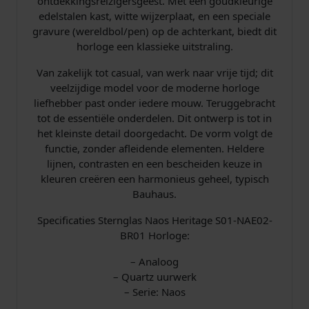
ontdekkingsreizigersgeest. Met een goudkleurige
0
edelstalen kast, witte wijzerplaat, en een speciale
1
gravure (wereldbol/pen) op de achterkant, biedt dit
-
horloge een klassieke uitstraling.
N
A
Van zakelijk tot casual, van werk naar vrije tijd; dit
E
veelzijdige model voor de moderne horloge
0
liefhebber past onder iedere mouw. Teruggebracht
2
tot de essentiële onderdelen. Dit ontwerp is tot in
-
het kleinste detail doorgedacht. De vorm volgt de
B
functie, zonder afleidende elementen. Heldere
R
lijnen, contrasten en een bescheiden keuze in
0
kleuren creëren een harmonieus geheel, typisch
1
Bauhaus.
a
a
Specificaties Sternglas Naos Heritage S01-NAE02-
n
BR01 Horloge:
t
– Analoog
a
– Quartz uurwerk
l
– Serie: Naos