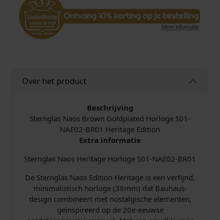
e
r
i
t
a
g
e
Over het product
H
e
r
Beschrijving
e
Sternglas Naos Brown Goldplated Horloge S01-
n
NAE02-BR01 Heritage Edition
h
Extra informatie
o
Sternglas Naos Heritage Horloge S01-NAE02-BR01
r
l
De Sternglas Naos Edition Heritage is een verfijnd,
o
minimalistisch horloge (38mm) dat Bauhaus-
g
design combineert met nostalgische elementen,
e
geïnspireerd op de 20e-eeuwse
S