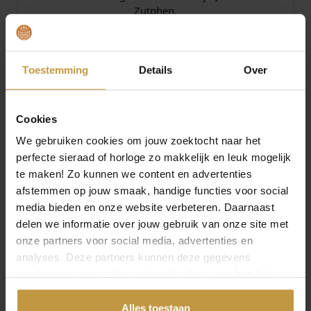
Zutphen.
Sternglas Horloges bij JuweliersWebshop.nl –
GRATIS verzekerde verzending in Nederland.
Toestemming
Details
Over
Specificaties
Cookies
Over Sternglas
We gebruiken cookies om jouw zoektocht naar het
perfecte sieraad of horloge zo makkelijk en leuk mogelijk
te maken! Zo kunnen we content en advertenties
afstemmen op jouw smaak, handige functies voor social
media bieden en onze website verbeteren. Daarnaast
delen we informatie over jouw gebruik van onze site met
MEER VAN STERNGLAS
€
199,00
€
199,00
onze partners voor social media, advertenties en
analyses. Deze partners kunnen deze gegevens
STERNGLAS NAOS
STERNGLAS NAOS
combineren met andere informatie die je met hen hebt
HERENHORLOGE S01-
HERENHORLOGE S01-
gedeeld of die ze hebben verzameld via jouw gebruik van
NA53-MI04
NA44-PR01
hun diensten.
Alles toestaan