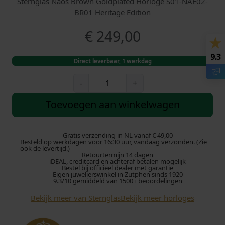
Sternglas Naos Brown Goldplated Horloge S01-NAE02-
BR01 Heritage Edition
€
249,00
9.3
Direct leverbaar, 1 werkdag
S
-
+
t
e
Toevoegen aan winkelwagen
r
n
g
Gratis verzending in NL vanaf € 49,00
Besteld op werkdagen voor 16:30 uur, vandaag verzonden. (Zie
l
ook de levertijd.)
Retourtermijn 14 dagen
a
iDEAL, creditcard en achteraf betalen mogelijk
s
Bestel bij officieel dealer met garantie
Eigen juwelierswinkel in Zutphen sinds 1920
N
9.3/10 gemiddeld van 1500+ beoordelingen
a
Bekijk meer van Sternglas
Bekijk meer horloges
o
s
H