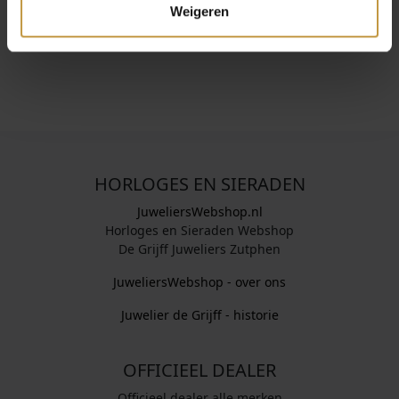
wie houdt van Scandinavisch design met een vleugje
Weigeren
glamour.
HORLOGES EN SIERADEN
JuweliersWebshop.nl
Horloges en Sieraden Webshop
De Grijff Juweliers Zutphen
JuweliersWebshop - over ons
Juwelier de Grijff - historie
OFFICIEEL DEALER
Officieel dealer alle merken