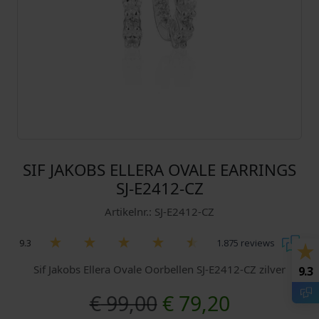
SIF JAKOBS ELLERA OVALE EARRINGS
SJ-E2412-CZ
Artikelnr.: SJ-E2412-CZ
9.3
1.875 reviews
Sif Jakobs Ellera Ovale Oorbellen SJ-E2412-CZ zilver
9.3
O
H
€
99,00
€
79,20