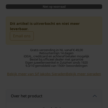
o
u
Niet op voorraad
r
i
s
d
Dit artikel is uitverkocht en niet meer
leverbaar.
p
i
Email ons
r
g
Gratis verzending in NL vanaf € 49,00
o
e
Retourtermijn 14 dagen
iDEAL, creditcard en achteraf betalen mogelijk
Bestel bij officieel dealer met garantie
Eigen juwelierswinkel in Zutphen sinds 1920
n
p
9.3/10 gemiddeld van 1500+ beoordelingen
k
r
Bekijk meer van Sif Jakobs Sieraden
Bekijk meer sieraden
e
i
l
j
Over het product
i
s