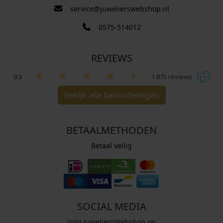
service@juwelierswebshop.nl
0575-514012
REVIEWS
9.3
1.875 reviews
Bekijk alle beoordelingen
BETAALMETHODEN
Betaal veilig
SOCIAL MEDIA
Volg JuweliersWebshop op