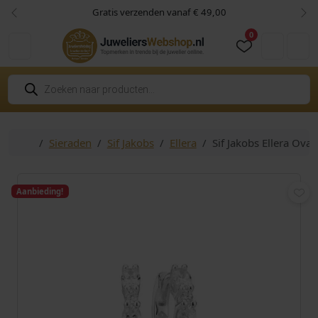
Skip to content
Skip to footer
Gratis verzenden vanaf € 49,00
Vorige
Vol
0
Cart
Account
P
r
o
d
u
c
Home
Sieraden
Sif Jakobs
Ellera
Sif Jakobs Ellera Ova
t
e
n
z
o
Aanbieding!
e
k
e
n