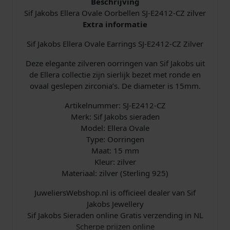
Beschrijving
j
i
Sif Jakobs Ellera Ovale Oorbellen SJ-E2412-CZ zilver
Extra informatie
k
s
Sif Jakobs Ellera Ovale Earrings SJ-E2412-CZ Zilver
e
:
Deze elegante zilveren oorringen van Sif Jakobs uit
de Ellera collectie zijn sierlijk bezet met ronde en
p
€
ovaal geslepen zirconia’s. De diameter is 15mm.
r
Artikelnummer: SJ-E2412-CZ
Merk: Sif Jakobs sieraden
i
7
Model: Ellera Ovale
Type: Oorringen
j
9
Maat: 15 mm
Kleur: zilver
s
,
Materiaal: zilver (Sterling 925)
w
2
JuweliersWebshop.nl is officieel dealer van Sif
Jakobs Jewellery
a
0
Sif Jakobs Sieraden online Gratis verzending in NL
Scherpe prijzen online