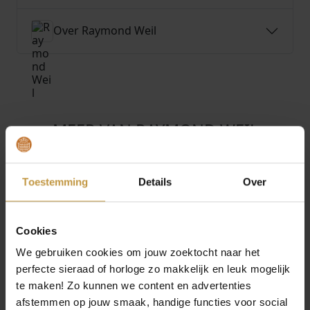
Over Raymond Weil
MEER VAN RAYMOND WEIL
O
H
€
1.175,00
€
1.395,00
€
1.250,00
o
u
r
i
RAYMOND WEIL
RAYMOND WEIL
Aanbieding!
TOCCATA HERITAGE
TANGO
Toestemming
Details
Over
s
d
DAMESHORLOGE
DAMESHORLOGE
p
i
5280-STC-500…
5960-STP-30041
r
g
Direct leverbaar, 1
Levertijd: 2-3 werkdagen
Cookies
o
e
werkdag
n
p
We gebruiken cookies om jouw zoektocht naar het
k
r
perfecte sieraad of horloge zo makkelijk en leuk mogelijk
e
i
te maken! Zo kunnen we content en advertenties
l
j
afstemmen op jouw smaak, handige functies voor social