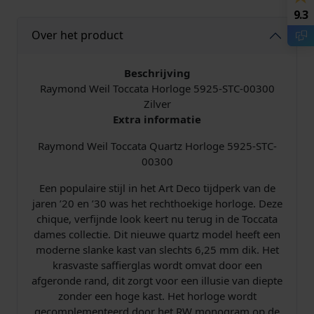
e
i
9.3
l
j
Over het product
i
s
Beschrijving
j
i
Raymond Weil Toccata Horloge 5925-STC-00300
Zilver
k
s
Extra informatie
Raymond Weil Toccata Quartz Horloge 5925-STC-
e
:
00300
p
€
Een populaire stijl in het Art Deco tijdperk van de
jaren ’20 en ’30 was het rechthoekige horloge. Deze
r
chique, verfijnde look keert nu terug in de Toccata
dames collectie. Dit nieuwe quartz model heeft een
i
8
moderne slanke kast van slechts 6,25 mm dik. Het
j
9
krasvaste saffierglas wordt omvat door een
afgeronde rand, dit zorgt voor een illusie van diepte
s
8
zonder een hoge kast. Het horloge wordt
gecomplementeerd door het RW monogram op de