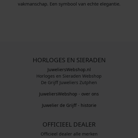
vakmanschap. Een symbool van echte elegantie.
5
,
0
0
.
HORLOGES EN SIERADEN
JuweliersWebshop.nl
Horloges en Sieraden Webshop
De Grijff Juweliers Zutphen
JuweliersWebshop - over ons
Juwelier de Grijff - historie
OFFICIEEL DEALER
Officieel dealer alle merken