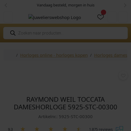
Skip to content
Skip to footer
Vandaag besteld, morgen in huis
Vorige
Vol
Cart
Account
P
r
o
d
u
c
Home
Horloges online - horloges kopen
Horloges dames
t
e
n
z
o
e
k
e
n
RAYMOND WEIL TOCCATA
DAMESHORLOGE 5925-STC-00300
Artikelnr.: 5925-STC-00300
9.3
1.875 reviews