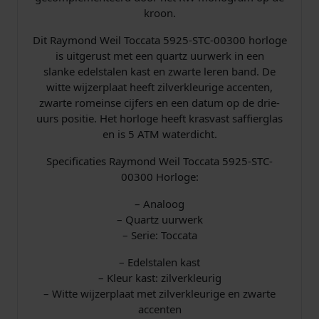
w
,
kroon.
a
0
Dit Raymond Weil Toccata 5925-STC-00300 horloge
is uitgerust met een quartz uurwerk in een
s
0
slanke edelstalen kast en zwarte leren band. De
witte wijzerplaat heeft zilverkleurige accenten,
:
.
zwarte romeinse cijfers en een datum op de drie-
uurs positie. Het horloge heeft krasvast saffierglas
€
en is 5 ATM waterdicht.
Specificaties Raymond Weil Toccata 5925-STC-
00300 Horloge:
9
– Analoog
9
– Quartz uurwerk
– Serie: Toccata
5
– Edelstalen kast
– Kleur kast: zilverkleurig
,
– Witte wijzerplaat met zilverkleurige en zwarte
0
accenten