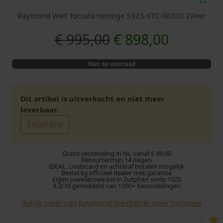
Raymond Weil Toccata Horloge 5925-STC-00300 Zilver
O
H
€
995,00
€
898,00
o
u
Niet op voorraad
r
i
s
d
Dit artikel is uitverkocht en niet meer
leverbaar.
p
i
Email ons
r
g
Gratis verzending in NL vanaf € 49,00
o
e
Retourtermijn 14 dagen
iDEAL, creditcard en achteraf betalen mogelijk
Bestel bij officieel dealer met garantie
Eigen juwelierswinkel in Zutphen sinds 1920
n
p
9.3/10 gemiddeld van 1500+ beoordelingen
k
r
Bekijk meer van Raymond Weil
Bekijk meer horloges