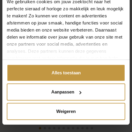
We gebruiken cookies om jouw zoektocht naar het
DIAMANT
DIAMANT
perfecte sieraad of horloge zo makkelijk en leuk mogelijk
1x Direct leverbaar, 1
1x Direct leverbaar, 1
te maken! Zo kunnen we content en advertenties
werkdag
werkdag
afstemmen op jouw smaak, handige functies voor social
media bieden en onze website verbeteren. Daarnaast
delen we informatie over jouw gebruik van onze site met
onze partners voor social media, advertenties en
analyses. Deze partners kunnen deze gegevens
combineren met andere informatie die je met hen hebt
gedeeld of die ze hebben verzameld via jouw gebruik van
hun diensten.
Alles toestaan
Aanpassen
Weigeren