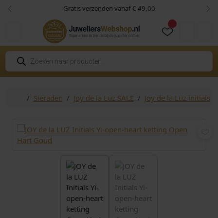
Skip to content
Skip to footer
Gratis verzenden vanaf € 49,00
Vorige
Vol
Cart
Account
P
r
o
d
u
c
Home
Sieraden
Joy de la Luz SALE
Joy de la Luz initials
t
e
n
z
o
e
k
e
n