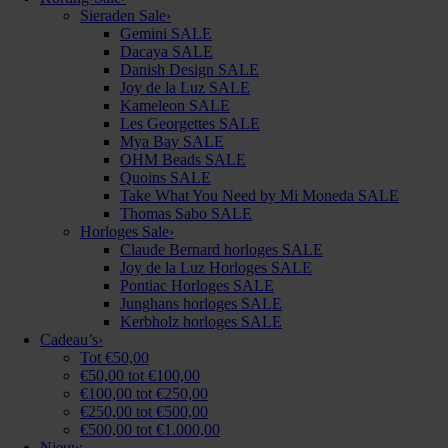
Sieraden Sale
›
Gemini SALE
Dacaya SALE
Danish Design SALE
Joy de la Luz SALE
Kameleon SALE
Les Georgettes SALE
Mya Bay SALE
OHM Beads SALE
Quoins SALE
Take What You Need by Mi Moneda SALE
Thomas Sabo SALE
Horloges Sale
›
Claude Bernard horloges SALE
Joy de la Luz Horloges SALE
Pontiac Horloges SALE
Junghans horloges SALE
Kerbholz horloges SALE
Cadeau’s
›
Tot €50,00
€50,00 tot €100,00
€100,00 tot €250,00
€250,00 tot €500,00
€500,00 tot €1.000,00
Nieuw