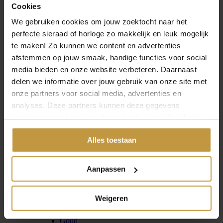
Goud
Cookies
Zilver
We gebruiken cookies om jouw zoektocht naar het
Blauw
Rood
perfecte sieraad of horloge zo makkelijk en leuk mogelijk
Groen
te maken! Zo kunnen we content en advertenties
Merken
›
afstemmen op jouw smaak, handige functies voor social
Bulova
Boccia
media bieden en onze website verbeteren. Daarnaast
Citizen
delen we informatie over jouw gebruik van onze site met
Calvin Klein
onze partners voor social media, advertenties en
Danish Design
Daniel Wellington
analyses. Deze partners kunnen deze gegevens
GC Guess Collection
combineren met andere informatie die je met hen hebt
Hugo Boss
gedeeld of die ze hebben verzameld via jouw gebruik van
Ice-Watch
Alles toestaan
Prisma
hun diensten.
Raymond Weil
Rodania
Seiko
Aanpassen
Sternglas
Tommy Hilfiger
Zinzi
Weigeren
Horloge heren
›
Kleuren
›
Goud