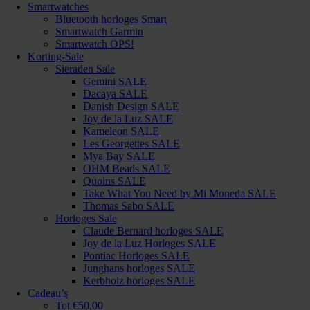
Smartwatches
Bluetooth horloges Smart
Smartwatch Garmin
Smartwatch OPS!
Korting-Sale
Sieraden Sale
Gemini SALE
Dacaya SALE
Danish Design SALE
Joy de la Luz SALE
Kameleon SALE
Les Georgettes SALE
Mya Bay SALE
OHM Beads SALE
Quoins SALE
Take What You Need by Mi Moneda SALE
Thomas Sabo SALE
Horloges Sale
Claude Bernard horloges SALE
Joy de la Luz Horloges SALE
Pontiac Horloges SALE
Junghans horloges SALE
Kerbholz horloges SALE
Cadeau’s
Tot €50,00