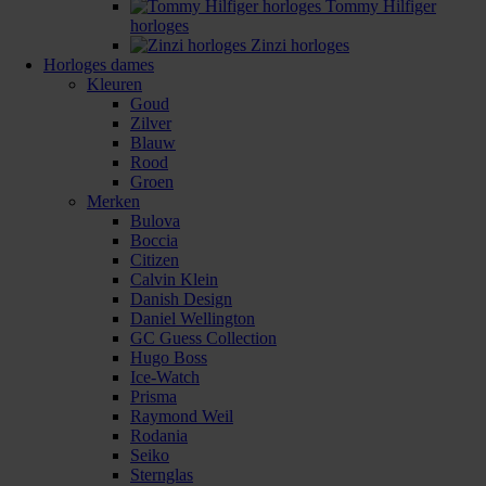
Tommy Hilfiger
horloges
Zinzi horloges
Horloges dames
Kleuren
Goud
Zilver
Blauw
Rood
Groen
Merken
Bulova
Boccia
Citizen
Calvin Klein
Danish Design
Daniel Wellington
GC Guess Collection
Hugo Boss
Ice-Watch
Prisma
Raymond Weil
Rodania
Seiko
Sternglas