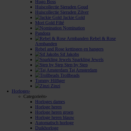
Hugo Boss
Huiscollectie Sieraden Goud
Huiscollectie Sieraden Zilver
Jackie Gold
Mori Gold Filté
Nomination
Pandora
Rebel & Rose
Armbanden
Rebel and Rose kettingen en hangers
Sif Jakobs
Sparkling Jewels
Step by Step
Taj Amsterdam
Trollbeads
Tommy Hilfiger
Zinzi
Horloges
›
Categorieën
›
Horloges dames
Horloge heren
Horloge heren groen
Horloge heren blauw
Automatisch horloge
Duikhorloge