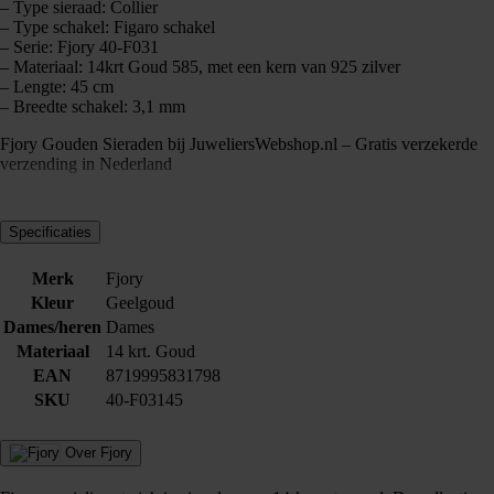
– Type sieraad: Collier
– Type schakel: Figaro schakel
– Serie: Fjory 40-F031
– Materiaal: 14krt Goud 585, met een kern van 925 zilver
– Lengte: 45 cm
– Breedte schakel: 3,1 mm
Fjory Gouden Sieraden bij JuweliersWebshop.nl – Gratis verzekerde
verzending in Nederland
Specificaties
Merk
Fjory
Kleur
Geelgoud
Dames/heren
Dames
Materiaal
14 krt. Goud
EAN
8719995831798
SKU
40-F03145
Over Fjory