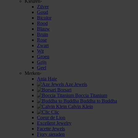
Kleuren
›
Zilver
Goud
Bicolor
Rood
Blauw
Bruin
Rose
Zwart
Wit
Groen
Grijs
Geel
Merken
›
Ania Haie
Aze Jewels
Borsari
Boccia Titanium
Buddha to Buddha
Calvin Klein
Clic
Coeur de Lion
Excellent Jewelry
Facette Jewels
Fjory sieraden