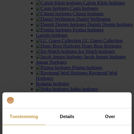
Calvin Klein horloges
Casio horloges
Citizen horloges
Daniel Wellington
Danish Design horloges
Festina horloges
Garmin horloges
GC Guess Collection
Hugo Boss Horloges
Ice-Watch horloges
Jacob Jensen horloges
Jaguar Horloges
Prisma horloges
Raymond Weil
Horloges
Rodania horloges
Seiko horloges
Seiko Astron horloges
Sternglas horloges
Swiss Military Hanowa
Tommy Hilfiger
horloges
Toestemming
Details
Over
Zinzi horloges
Horloges dames
›
Kleuren
›